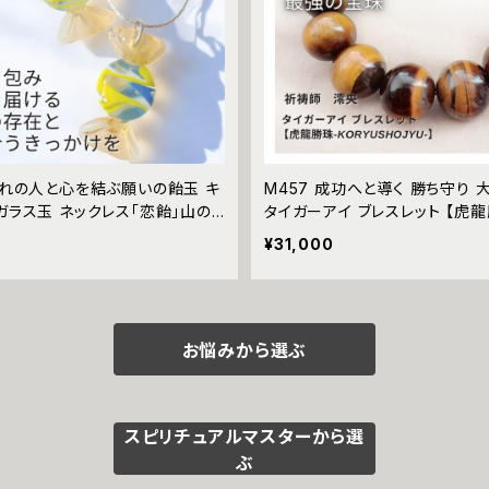
 憧れの人と心を結ぶ願いの飴玉 キ
M457 成功へと導く 勝ち守り 大
ガラス玉 ネックレス「恋飴」山の
タイガーアイ ブレスレット 【虎龍
）祈祷師 澪央 チェコガラス お守
RYUSHOJYU-】祈祷師 澪央（
¥31,000
 おまじない 叶う 祈祷 霊感霊視
龍神 財運 臨時収入 財テク 福富
 恋愛運 モテ 引き寄せ 幸運
える 金守り お守り 数珠 男女
ックス
お悩みから選ぶ
スピリチュアルマスターから選
ぶ