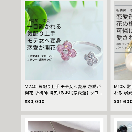
M240 気配り上手 モテ女へ変身 恋愛が
M108
開花 祈祷師 澪央（みお）【恋愛運】 クロー
れる 溺愛
バー フラワー 祈祷リング 強力 指輪 恋愛
ル フリー
¥30,000
¥31,60
運 開運 アクセサリー お守り 縁結び 仲直
お）【恋愛
り 進展 遠距離 片想い 運気アップ 元サヤ
指輪 大
パワーストーン おまじない フリーサイズ
力 恋愛運
ワーストー
isy Pea