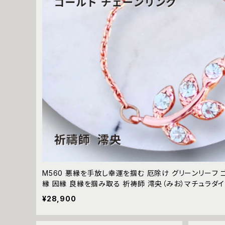
M560 悪縁を手放し幸運を掴む 厄除け グリーンリーフ 
縁 因縁 良縁を掴み取る 祈祷師 澪央（みお）マチュラダイヤ
守り 不倫 略奪愛 人間関係 改善 縁切り 祓う 八方除け 
¥28,900