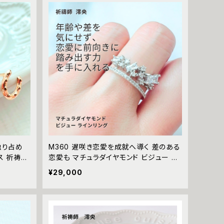
独り占め
M360 遅咲き恋愛を成就へ導く 差のある
ス 祈祷師
恋愛も マチュラダイヤモンド ビジュー ラ
 良縁 厄
インリング 祈祷師 澪央（みお）【恋愛運】ス
¥29,000
ュー お守
クエア リング 指輪 15号 片想い 引き寄せ
改善 縁切
成就 婚活 祈祷 叶える 愛される 祈祷 強
力 お守り 縁結び モテ 引き寄せ 幸運