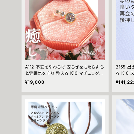
A112 不安をやわらげ 安らぎをもたらす心
B155 
と雰囲気を守り 整える K10 マチュラダイ
る K10
ヤモンド ドロップピアス マスクピアス ネ
魔術師 
¥19,000
¥141,22
イル 一粒石 パワーストーン モテる 注目
び ジュエ
占い 当たる 魔術アクセサリー
悪魔術 黒
師 魔法 
結び お守