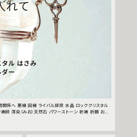
間関係へ 悪縁 因縁 ライバル排除 水晶 ロッククリスタル
祈祷師 澪央（みお）天然石 パワーストーン 祈祷 祈願 お守
改善 縁切り 因縁