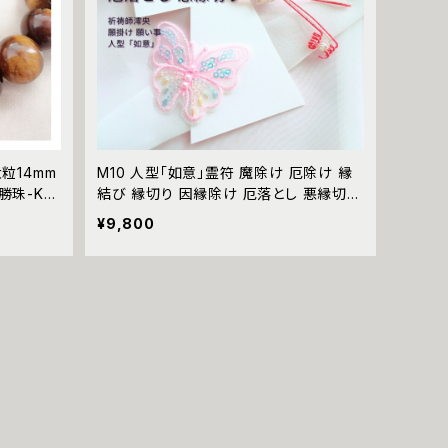
粒14mm
M10 人型「如意」霊符 魔除け 厄除け 縁
勝珠-KO
結び 縁切り 因縁除け 厄落とし 悪縁切り
みお）祈祷
祈祷師 澪央（みお）願掛け 願い事 成就
¥9,800
 金財 増
祈祷 霊感 霊視 叶う おまじない 成功 人
兼用 ユニセ
間関係 円満 解決