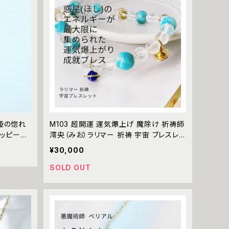
姫の惚れ
M103 超開運 運気爆上げ 魔除け 祈祷師
ハッピーハ
澪央（みお）ラリマー 祈祷 宇宙 ブレスレッ
ルド 縁結
ト 数珠 最強 人間関係 調和 仲直り 土星
¥30,000
 美しくお
パワーストーン BLUE 天然石
金 neckl
SOLD OUT