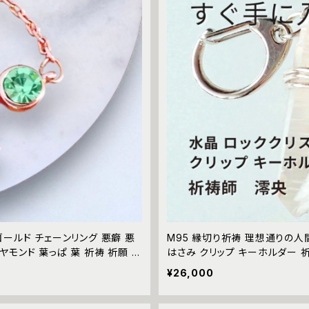
ゴールド チェーンリング 悪癖 悪
M95 縁切り祈祷 理想通りの人
モンド 葉っぱ 葉 祈祷 祈願 お
はさみ クリップ キーホルダー 
浄化
り 強力 不倫 略奪愛 人間関係 
¥26,000