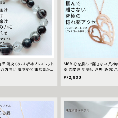
祷師 澪央（みお）祈祷ブレスレット
M88 心を掴んで離さない 八神
 八方除け 環境変化 嫌な事から
薬 恋愛運 祈祷師 澪央（みお）
天眼石 ヘマタイト スモーキークォ
ート K10 ネックレス ピンクゴー
0
¥72,600
キス【天覇大眼‐tenhataigan】
び 略奪愛 モテる 好かれる 人気
 霊感 霊視 祈祷 成就 男女兼用
守り PINKGOLD Rosegold 10
クス 数珠 パワーストーン 天然石
ace プレゼント
気