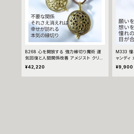
B268 心を開放する 強力縁切り魔術 運
M333
気回復と人間関係改善 アメジスト クリス
ャンディ 
タル ボヘミアン アラベスク 花柄 ペンダ
神（山犬
¥42,220
¥9,900
ントトップ 革紐 ネックレス 悪魔術師べリ
り 縁結び
アル ライバル 開運 略奪 不倫 縁切り 魔
願望成就
術 黒魔術 おまじない 呪 本物 魔術師 魔
法 成就