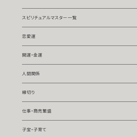
スピリチュアルマスター一覧
魔術師アリエル
恋愛運
悪魔術師べリアル
片思い
開運・金運
風水師さくら
ライバルの居る恋（略奪したい）
人間関係
魔術師恋雪
年齢差のある恋（年上・年下）
縁切り
魔術師N.Kelly
マンネリ気味の恋
仕事・商売繁盛
魔術師Sara Serendipity
遠距離
子宝・子育て