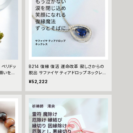
0 ペリドッ
B214 復縁 復活 運命改革 寂しさからの
 願いを叶
脱出 サファイヤ ティアドロップネックレ
ス 恋愛運を急上昇 させる 悪魔術師 べ
¥52,222
 天然石
リアル しずく ドロップ サファイア ブルー
成就 成功 お守り 縁結び 強力 本物 天然
石 パワーストーン シルバー blue 雫 dro
p