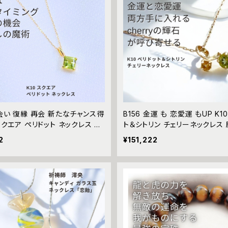
出会い 復縁 再会 新たなチャンス得
B156 金運 も 恋愛運 もUP K1
 スクエア ペリドット ネックレス 悪
ト＆シトリン チェリーネックレス
べリアル 婚活 引き寄せ えんむす
える 悪魔術師 べリアル 魔術 アクセサリ
2
¥151,222
リー パワーストーン 魔術 強力
ー ユニセックス パワーストーン
魔術 おまじない 呪 本物 魔術
誕生石 GREEN Yellow
恋愛成就 恋愛運 復縁 仲直り 縁
り 開運 アミュレット