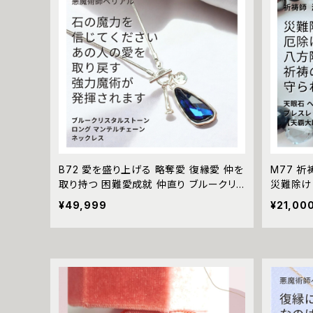
B72 愛を盛り上げる 略奪愛 復縁愛 仲を
M77 祈
取り持つ 困難愛成就 仲直り ブルークリ
災難除け
スタルストーン ロング マンテルチェーン
逃れる 
¥49,999
¥21,00
ネックレス 悪魔術師 ベリアル パワースト
ーツ オニ
ーン 魔術 強力 悪魔術 黒魔術 おまじな
願望達成
い 呪 本物 魔術師 魔法 成就 秘密 アミュ
ユニセッ
レット 復縁 仲直り お守り 開運 2WAY
強運 運