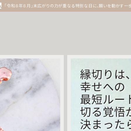
「令和８年８月」末広がりの力が重なる特別な日に、願いを動かす一