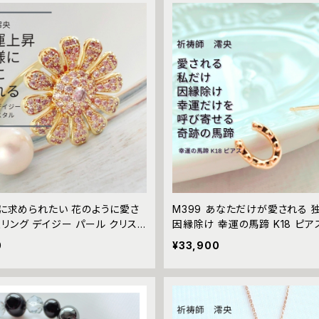
 常に求められたい 花のように愛さ
M399 あなただけが愛される 
リング デイジー パール クリスタ
因縁除け 幸運の馬蹄 K18 ピア
サイズ リング 祈祷師 澪央（み
澪央（みお）霊感 霊視 祈祷 祈願
0
¥33,900
運】 祈祷リング 確実 成就 成功
除け 強力 占い 魔術 ホースシ
人気 モテる 運気改善 縁結び 強
り 強力 不倫 略奪愛 人間関係 
 アクセサリー 花 祈願 心願 パ
り 因縁
ン おまじない 真珠 flower da
rl 叶う 指環 Ring