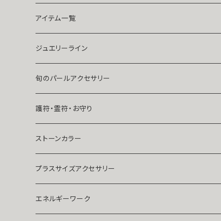
祈祷師澪央
復縁したい・取り戻したい愛情
アイテム一覧
ユタ玉城陽
人に言えない関係
ネックレス
ジュエリーライン
出会いが欲しい
ブレスレット・アンクレット
Ｋ１０
旬のパールアクセサリー
結婚したい
リング
K１４
護符・霊符・お守り
人気運・モテる
イヤリング・ピアス
Ｋ１８
ストーンカラー
ストラップ・キーホルダー
プラチナ
クリア
プラスサイズアクセサリー
マスクピアス
ダイヤモンド
ブルー
エネルギーワーク