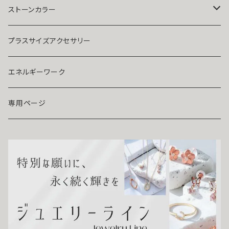
人気運・モテる
イヤリング・ピアス
Ｋ１８
ストーンカラー
ストラップ・キーホルダー
プラチナ
クリア
プラスサイズアクセサリー
マスクピアス
ダイヤモンド
ブルー
エネルギーワーク
ブローチ
モアサナイト
レッド
専用ページ
ペンダントトップ
色石
パープル
開運アイテム
パール
ピンク
浄化アイテム
イエロー
縁切りアイテム
グリーン