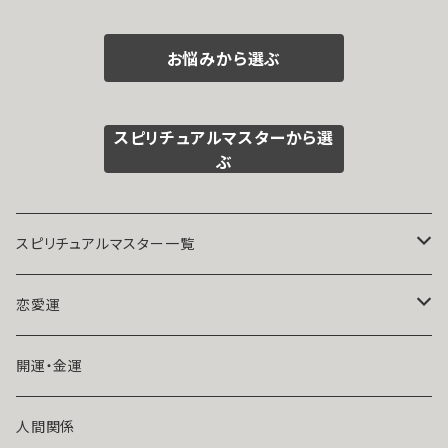
elly製作 真珠
ピアス 魔術師
ッカの魔法 魔術
バル 引き寄せ
パワーストーン
アリエル ピンク
師 強力 恋愛運
片想い 成就 願
天然石 ピンク
揺れる 両耳 誕
片想い 略奪愛
お悩みから選ぶ
い叶う お守り チ
恋愛運 成就
生石 真珠 パワ
復縁 復活 魔術
ャンス デート
ーストーン 恋愛
アクセサリー お
運 10金
守り 手に入れる
白魔術 パワース
スピリチュアルマスターから選
トーン おまじな
ぶ
い 開運
スピリチュアルマスター一覧
魔術師アリエル
恋愛運
悪魔術師べリアル
片思い
開運・金運
風水師さくら
ライバルの居る恋（略奪したい）
人間関係