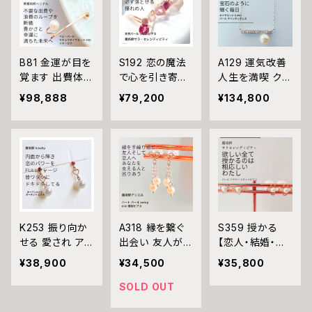
アコヤパール 5
アクセサリー お
ゴールド 誕生石
P ダイヤモンド
守り 縁結び 白
真珠 お守り 成
0.03ct ネックレ
魔術 縁切り パ
就 パワーストー
ス 魔法陣 五芒
ワーストーン お
ン 魔術師 ゴー
星 お守り 強力
まじない 開運
ルド リボン 恋愛
B81 金運が目を
S192 恋の魔法
A129 運気改善
魔術 K10 パー
運 引き寄せ 縁
覚ます 出費体質
で心を引き寄せ、
人生を満喫 クロ
ル フラワー 恋愛
結び 魔術師 強
に終止符【金運
ライバルを出し
ノスの魔法 贅沢
¥98,888
¥79,200
¥134,800
運 アクセサリー
力 片想い 両想
支配】ベビーパ
抜く 恋愛運命の
ダイヤモンド 0.
白魔術 パワース
い 叶う魔術 ア
ール マチュラダ
アミュレット セ
09ct パール ラ
トーン おまじな
クセサリー
イヤモンド K10
レンディピティ
インネックレス
い 開運 運気ア
イヤーカフ イヤ
魔術師 天然石
魔術師 アリエル
ップ 幸運 召致
ークリップ 悪魔
マルチストーン
真珠 誕生石 パ
潜在能力 活性
術師べリアル 悪
フラワー イヤー
ワーストーン 子
幸運期 ビジネス
運排除 魔術 強
カフ お守り ガー
宝 恋愛運 結婚
運 出世 思い通
力 黒魔術 おま
ネット アメジス
式 婚活 叶う 成
り スキルアップ
じない 呪 本物
ト ライトアメジ
就 シルバー 良
K253 振り向か
A318 縁を繋ぐ
S359 授かる
魔術師 魔法 大
スト マチュラダ
縁
せる 愛され ア
出会い 友人が
【恋人・結婚・子
開運 金運 財運
イヤモンド ピン
コヤパール 心の
増える 恋人に巡
宝】パール フラ
¥38,900
¥34,500
¥35,800
幸運 不調を和ら
クトルマリン ロ
扉を開く オープ
り遇える 引寄せ
ワー スタッドピ
げる 浄化 お守
ーズクォーツ 淡
ンハート ガーネ
ハート パール s
アス サラ・セレン
SOLD OUT
り 叶う おまじな
水パール サラ
ット ピアス N.k
wing K10 魔術
ディピティ ウィ
い 本物
強力 略奪 ライ