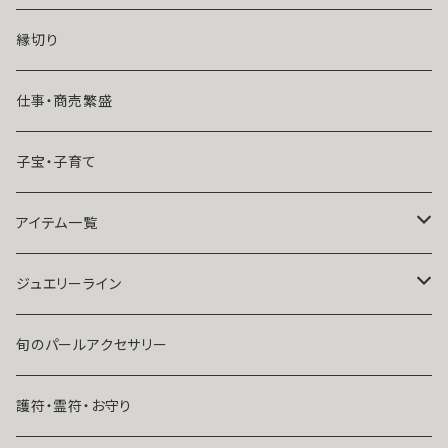
魔術師恋雪
年齢差のある恋（年上・年下）
縁切り
魔術師N.Kelly
マンネリ気味の恋
仕事・商売繁盛
魔術師Sara Serendipity
遠距離
子宝・子育て
祈祷師澪央
復縁したい・取り戻したい愛情
アイテム一覧
ユタ玉城陽
人に言えない関係
ネックレス
ジュエリーライン
出会いが欲しい
ブレスレット・アンクレット
Ｋ１０
旬のパールアクセサリー
結婚したい
リング
K１４
護符・霊符・お守り