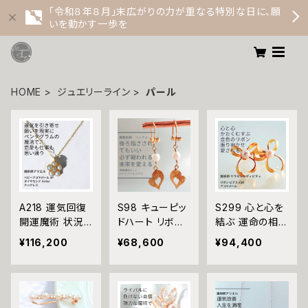
「令和８年８月」末広がりの力が重なる特別な日に、願
いを動かす一歩を
HOME
ジュエリーライン
パール
A218 運気回復
S98 キューピッ
S299 心と心を
開運魔術 状況
ドハート リボン
結ぶ 運命の相手
を一変させる 恋
が結ぶ 夢中にさ
と縁結び ウィッ
¥116,200
¥68,600
¥94,400
愛も仕事も思い
せる 略奪 不倫
カの魔法 リボン
通り ペンダグラ
強力 魔術セット
ピアス K18 アコ
ムの魔法 魔術師
ハート パール ピ
ヤパール サラ・
アリエル ベビー
アス K18 魔術
セレンディピティ