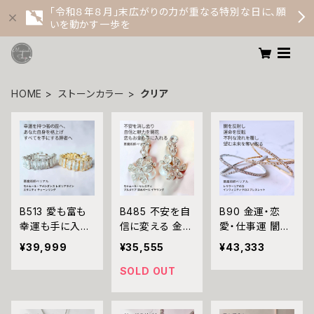
「令和８年８月」末広がりの力が重なる特別な日に、願
いを動かす一歩を
HOME
ストーンカラー
クリア
B513 愛も富も
B485 不安を自
B90 金運・恋
幸運も手に入れ
信に変える 金運
愛・仕事運 闇を
る 勝者の運命へ
上昇 恋愛成就
反射し魔力を倍
¥39,999
¥35,555
¥43,333
格上げ 強力魔
強力魔術 恋もお
増させる レリウ
術 モナムール・
金も手に入れる
ーリアの力 イン
SOLD OUT
アバンダンス レ
勝者は私 モナム
フィニティクロス
ガリアライン エ
ール・セレニティ
ビジュー ブレス