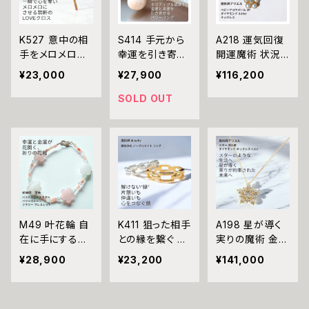
日 寅の日 恋愛
強力 恋愛運 略
天然石 愛情運
成就 復縁 成就
奪 不倫 三角関
対人運 開運 魔
K527 意中の相
S414 手元から
A218 運気回復
三角関係 片思
係 ライバル 魔
術 強力 黒魔術
手をメロメロに
幸運を引き寄
開運魔術 状況
い 両想い 結婚
術 アクセサリー
おまじない 呪
する 神秘的な誘
せ、金運・財運を
を一変させる 恋
良縁 引き寄せ
ペンダント 白魔
本物 魔術師 魔
¥23,000
¥27,900
¥116,200
惑魔術 ストーン
アップ 運命を変
愛も仕事も思い
運命の人 運命を
術 人気 運命 開
法 恋愛成就 お
Wクロス ネック
える輝き ハート
通り ペンダグラ
SOLD OUT
変える 恋愛運
運 パワーストー
守り アクセサリ
レス N.kelly製
マチュラダイヤ
ムの魔法 魔術師
開運 強力縁結
ン おまじない
ー 叶う 恋愛運
作 十字架 cros
モンド 揺れる 大
アリエル ベビー
び 願望成就 お
ハート diamon
s ユニセックス
粒パール リング
アコヤパール 5
守り
d
男女兼用 メンズ
サラ・セレンディ
P ダイヤモンド
魅力アップ 好か
ピティ 指輪 生
0.03ct ネックレ
れる モテる 愛
業守護 ウィッカ
ス 魔法陣 五芒
される 魔術 ア
の魔法 ゴールド
星 お守り 強力
クセサリー お守
金運 財運 開運
魔術 K10 パー
M49 叶花輪 自
K411 狙った相手
A198 星が導く
り 恋愛成就
運気アップ 幸運
ル フラワー 恋愛
在に手にする
との縁を繋ぐ 縁
実りの魔術 金運
召致 潜在能力
運 アクセサリー
「金運と幸運」
結び 片想い成
財運を呼ぶ 流れ
活性 幸運期 魔
白魔術 パワース
¥28,900
¥23,200
¥141,000
魂を浄化し 幸せ
就 仲直り エタ
星 スター ダイヤ
術 魔法 おまじ
トーン おまじな
を掴む パステル
ーナル チェーン
モンド ネックレ
ない 白魔法 強
い 開運 運気ア
マルチカラー パ
リング 指輪 魔
ス 0.2ct メイボ
力 アクセサリー
ップ 幸運 召致