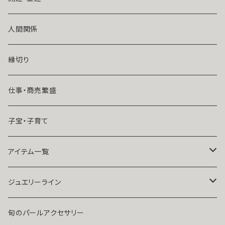
風水師さくら
ライバルの居る恋（略奪したい）
人間関係
魔術師恋雪
年齢差のある恋（年上・年下）
縁切り
魔術師N.Kelly
マンネリ気味の恋
仕事・商売繁盛
魔術師Sara Serendipity
遠距離
子宝・子育て
祈祷師澪央
復縁したい・取り戻したい愛情
アイテム一覧
ユタ玉城陽
人に言えない関係
ネックレス
ジュエリーライン
出会いが欲しい
ブレスレット・アンクレット
Ｋ１０
旬のパールアクセサリー