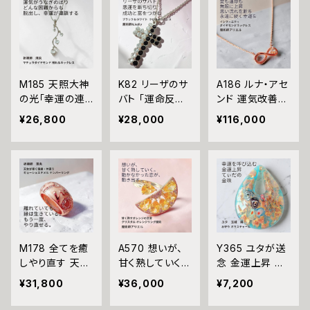
タニティ チェー
プルメリア 淡水
レット バングル
ンリング 恋愛成
パール イヤリン
悪魔術師 べリア
就 金運上昇 開
グ 悪魔術師ベリ
ル マチュラダイ
運 悪魔術師ベリ
アル 略奪 気持
ヤモンド 成就 お
アル マチュラダ
ちを揺さぶる モ
守り 叶う 好転
イヤモンド フリ
テる 人気運 金
おまじない 本物
M185 天照大神
K82 リーザのサ
A186 ルナ・アセ
ーサイズ 大開運
運 開運 お金に
フリーサイズ サ
の光「幸運の連
バト 「運命反転
ンド 運気改善
金運 財運 幸運
好かれる 悪魔
バト 魔術 強力
鎖」運が味方し
のクロス」悪運
永遠の幸運を結
願望成就 黒魔
術師 ベリアル
貧困脱出
¥26,800
¥28,000
¥116,000
誰もがあなたを
を断ち切り成功
ぶ フルムーン魔
術 おまじない
魔術 悪魔術 黒
応援 大開運 成
と富をつかむ 金
術 開運 インフィ
呪 本物 魔術師
魔術 おまじない
功・金運・良縁
運上昇 キャリア
ニティ ダイヤモ
魔法 強力
呪 本物 魔術師
マチュラダイヤ
アップ マチュラ
ンド 0.01ct K10
魔法 強力 ナン
モンド 揺れるネ
ダイヤモンド ク
ネックレス 魔術
バー１ のし上が
ックレス 祈祷師
ロスペンダント
師アリエル お守
る 願いを叶える
澪央 お守り 福
魔術師 N.kelly
り 強力 魔術 願
恋愛成就 かわ
徳 パワーストー
十字架 魔術 白
い 叶う 恋愛運
いい 綺麗
ン 天然石 ご利
魔術 運気アップ
縁結び 限定 無
M178 全てを癒
A570 想いが、
Y365 ユタが送
益 お守り 霊感
おまもり おまじ
限 ジュエリー
しやり直す 天女
甘く熟していく
念 金運上昇 恵
霊視 スピリチュ
ない 魔術 本物
ペンダント パワ
が導く 復縁・仲
オレンジの恋愛
みが降り注ぎ豊
¥31,800
¥36,000
¥7,200
アル 強運 神社
強力 白魔術 占
ーストーン
直り 祈祷リング
魔術で恋愛成就
かさが満ちる 太
神様
い 願いが叶う
数字とマチュラ
スワロフスキー
陽の守護 てぃだ