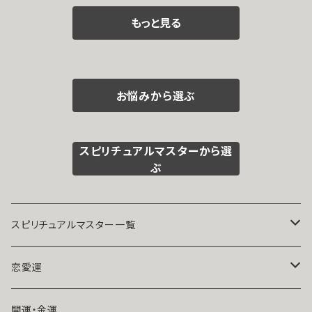
ワーストーン フ
術師 N.kelly 製
ン サバト 魔術師
パワーストーン
潜在能力 活性
ラワー ブレスレ
作 恋愛運 人間
アリエル お守り
幸運期 ビジネス
もっと見る
ット クリスタル
関係 縁結び 魅
強力 チャンス く
運 出世 思い通
ローズクォーツ
力アップ エネル
じ運 魔術 K10 1
り スキルアップ
アクアマリン ピ
ギー 鎖 魅力 魔
0金 GOLD ジュ
ンクオパール 祈
力 魔術 白魔術
エリー ペンダン
祷師 澪央（み
願い 叶う 結び
ト 白魔術 人気
お悩みから選ぶ
お）祈祷【開運・
開運 強運 本物
運命 開運 パワ
金運・財運】 水
お守り 強力
ーストーン おま
晶 祈祷 お守り
じない Jewelry
財運 成就 成功
diamond 誕生
スピリチュアルマスターから選
人間関係 円満
石
ぶ
縁結び 幸運 霊
感霊視 スピリチ
ュアル 強運 神
社 神様 災厄
スピリチュアルマスター一覧
魔術師アリエル
恋愛運
悪魔術師べリアル
片思い
開運・金運