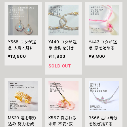
ダイヤが刻む、も
クリスタル オレ
の金珠 しずく お
う一度の奇跡 ギ
ンジリング 指輪
守り ガラスチャ
ョーシェエナメル
魔術師 アリエル
ーム 沖縄 海 花
ナンバーリング
白魔術 強力 魔
ユタ キーホルダ
指輪 祈祷師 澪
法 お守り 開運
ー お守り 祈祷
央 お守り 御守
願いが叶う 片想
金運 財運 幸運
り おまじない 叶
い 愛され 溺愛
強力
Y568 ユタが送
Y440 ユタが送
Y442 ユタが送
う 祈祷 霊感霊
魅力 モテ 恋愛
念 太陽と月に守
念 金財を引き寄
念 恋を始める人
視 願望成就 自
成就 魔術 おま
られる てぃだの
せ勝負に強くな
にも やり直した
¥13,900
¥11,800
¥9,800
分磨き 印象操作
じない 白魔術
輝虹玉(きらだ
る ゴールドルチ
い人にも 愛を結
我慢 ゴールド
ま) 光が差すた
ルクォーツ パワ
び直す 復縁 仲
SOLD OUT
再会 仲直り
び、願いが動き
ーストーン ブレ
直り カーマ リボ
出す 魔除け 浄
スレット 天然石
ン ガラスチャー
化 天然石 サン
御守り 金運 財
ム ネックレス ユ
キャッチャー ユ
運 引き寄せ 子
タ 占い 祈祷 送
タ ローズクォー
宝 子授け 運気
念 人間関係円
ツ アメジスト 祈
アップ 開運 おま
満 恋愛成就 復
祷 送念 開運 幸
じない 占い 開
縁 復活 喧嘩 沖
福 繁栄 仕事 順
運 お守り 潜在
縄 魅力 ネイチャ
M530 運を取り
K567 愛される
B566 古い自分
風満帆 沖縄 強
能力開花 祈祷
ーパワー
込み 努力を成
未来 不安・寂し
を脱ぎ捨てる 運
さ ネイチャーパ
沖縄 海 エネル