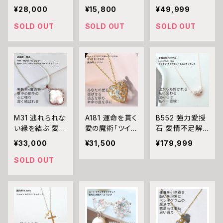
果へ導く【開運・
さ・恋の停滞を
命変容 全運気
ワー 愛され か
ギー ユタ ネイチ
¥28,000
¥15,800
¥49,999
仕事運・試験運】
整える 恋愛成就
改善 弱さを焼き
わいい 上品
ャーパワー ちゅ
光珠覇環 -こう
ローズクォーツ
払い魅力と自信
SOLD OUT
SOLD OUT
SOLD OUT
ら
じゅはかん- パ
サン ストーン ハ
を覚醒 マチュラ
ール Vマチュラ
ートチャーム キ
ダイヤモンド バ
ダイヤモンド ゴ
ーホルダー スト
タフライ ムーン
ールドリング 祈
ラップ N.Kelly
ネックレス 悪魔
祷師 澪央（み
製作 魅力アップ
術師べリアル ア
お）指輪 マチュ
エネルギー 魅力
クセサリー レイ
ラダイヤモンド
魔力 魔術 白魔
ンボークリスタ
お守り おまじな
術 開運 強運 本
ル 蝶々 魔術 魔
M31 逃れられな
A181 運命を貫く
B552 強力愛授
い 成就 成功 仕
物 パワーストー
法 黒魔術 自己
い縁を結ぶ 愛さ
愛の魔術「ツイン
石 愛情不足解
事 出世 入試 気
ン お守り 強力
改革 変わる 大
れる光を纏う
レイの絆」ハート
消 愛情が降り注
意志 意思 意欲
開運 浄化 成功
¥33,000
¥31,500
¥179,999
「天衣縁花」マザ
スワロフスキー
ぐ ぷっくりハート
決心 決意 活力
運 仕事運 厄除
ーオブパール フ
クリスタル ビジ
LOVEリバーサ
SOLD OUT
熱意 生気 覇気
け 魔除け
ラワー 煌めきチ
ュー ロング ネッ
ル ブラウン ダイ
アミュレット 護
ェーン クリスタ
クレス 魔術ネッ
ヤモンド 0.1ct
符
ルメッシュコード
クレス 魔術師
ネックレス K10
祈祷 ロング ネッ
アリエル オープ
復縁・略奪・人間
クレス 祈祷師澪
ンハート 魔術師
関係 円満 悪魔
央 縁結び 天赦
アリエル お守り
術師 べリアル