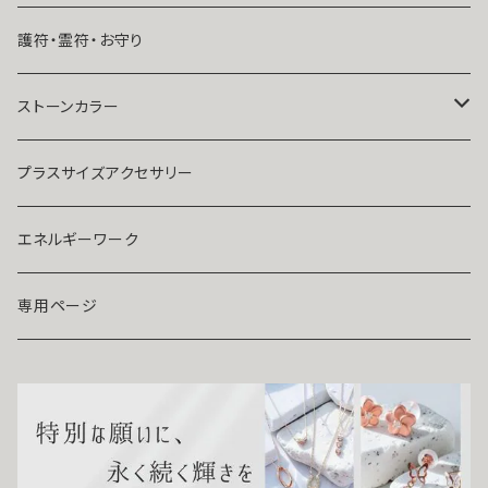
結婚したい
リング
K１４
護符・霊符・お守り
人気運・モテる
イヤリング・ピアス
Ｋ１８
ストーンカラー
ストラップ・キーホルダー
プラチナ
クリア
プラスサイズアクセサリー
マスクピアス
ダイヤモンド
ブルー
エネルギーワーク
ブローチ
モアサナイト
レッド
専用ページ
ペンダントトップ
色石
パープル
開運アイテム
パール
ピンク