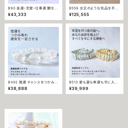
B90 金運・恋愛・仕事運 闇を反
B559 女王のような気品を手に
射し魔力を倍増させる レリウー
する フォービドゥン・クイーン L
¥43,333
¥125,555
リアの力 インフィニティクロス
OVE マラカイト ジュビリー ブレ
ビジュー ブレスレット バングル
スレット K10 女王の恋愛魔術
悪魔術師 べリアル マチュラダイ
ゴールドの輝き 愛されたい モテ
ヤモンド 成就 お守り 叶う 好転
魔術 悪魔術師 べリアル 願望成
おまじない 本物 フリーサイズ
就 アクセサリー ブレスレット 魔
サバト 魔術 強力 貧困脱出
術 強力 悪魔術 黒魔術 おまじ
ない 呪 本物 魔術師 魔法 恋愛
成就 略奪 ライバル 縁結び お守
り 開運
B492 強運 チャンスをつかみ取
B513 愛も富も幸運も手に入れ
る ギャンブル運 裏切り封じ クリ
る 勝者の運命へ格上げ 強力魔
¥38,888
¥39,999
スタル ローズ スモーキークォー
術 モナムール・アバンダンス レ
ツ ブレスレット 水晶 悪魔術師
ガリアライン エタニティ チェー
ベリアル パワーストーン 強力
ンリング 恋愛成就 金運上昇 開
魔術 悪魔術 黒魔術 おまじない
運 悪魔術師ベリアル マチュラダ
呪 本物 魔術師 魔法 強力 引き
イヤモンド フリーサイズ 大開運
寄せ 願いを叶える お守り Brac
金運 財運 幸運 願望成就 黒魔
elet 数珠
術 おまじない 呪 本物 魔術師
魔法 強力