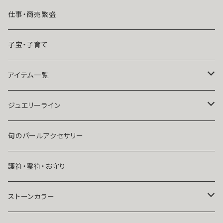
魔術師N.Kelly
マンネリ気味の恋
仕事・商売繁盛
魔術師Sara Serendipity
遠距離
子宝・子育て
祈祷師澪央
復縁したい・取り戻したい愛情
アイテム一覧
ユタ玉城陽
人に言えない関係
ネックレス
ジュエリーライン
出会いが欲しい
ブレスレット・アンクレット
Ｋ１０
旬のパールアクセサリー
結婚したい
リング
K１４
護符・霊符・お守り
人気運・モテる
イヤリング・ピアス
Ｋ１８
ストーンカラー