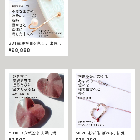
B81 金運が目を覚ます 出費体
質に終止符【金運支配】ベビーパ
¥98,888
ール マチュラダイヤモンド K10
イヤーカフ イヤークリップ 悪魔
術師べリアル 悪運排除 魔術 強
力 黒魔術 おまじない 呪 本物
魔術師 魔法 大開運 金運 財運
幸運 不調を和らげる 浄化 お守
り 叶う おまじない 本物
Y310 ユタが送念 夫婦円満・家
M528 必ず「結ばれる」 結愛叶
族を守る 愛と絆を結ぶ てぃだ
和-ゆめとわ- 相思相愛 天然 ダ
¥7,900
¥25,000