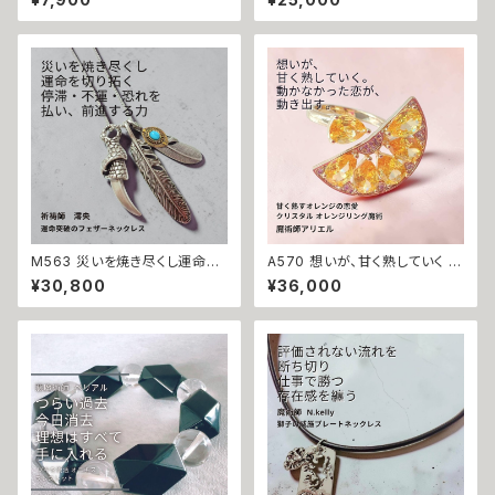
のくくる珠 ハート ジャスパー チ
イヤモンド オープンハート ネッ
ャーム 天然石 お守り 守護守り
クレス 祈祷師 澪央 縁結び silv
煌めき 家族愛 家庭愛 子育て
er カワイイ 両想い 強力 本物
子宝 結婚 夫婦円満 仲良し 仲
祈祷 成就 運命 お守り 良縁 叶
直り 縁結び 海 沖縄 玉城 ユタ
う 両想い
占い お守り ハート 人間関係 開
運 神人 波
M563 災いを焼き尽くし運命を
A570 想いが、甘く熟していく オ
切り拓く 停滞・不運・恐れを払拭
レンジの恋愛魔術で恋愛成就
¥30,800
¥36,000
天手力男命 ミラクルフェザー ロ
スワロフスキークリスタル オレ
ングネックレス 祈祷 羽 羽根 ユ
ンジリング 指輪 魔術師 アリエ
ニセックス 男女兼用 祈祷師 澪
ル 白魔術 強力 魔法 お守り 開
央 パワー 高次元 エネルギー 開
運 願いが叶う 片想い 愛され 溺
運 厄除け 厄払い 厄祓い 縁切り
愛 魅力 モテ 恋愛成就 魔術 お
開運 強運 本物 お守り 護符 強
まじない 白魔術
力 フェザー