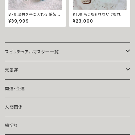
B76 理想を手に入れる 嫉妬や
K169 もう埋もれない 【能力開
不安を消し去る コンプレックス
花 名声 財力 精神力 判断力】仕
¥39,999
¥23,000
除去 ツキを復活 オニキス ブレ
事運を覚醒させる 獅子の威厳
スレット 悪魔術師 べリアル メン
と勝者のカリスマ コードチョー
タル改善 対人運 人間関係 ブラ
カー プレート ネックレス N.Kel
ック オニキス 行き違い 願望成
ly製作 ユニセックス 男女兼用
就
メンズ ライオン プレート ドッグ
タグ 魔術 アクセサリー ブラック
お守り 厄除け
スピリチュアルマスター一覧
魔術師アリエル
恋愛運
悪魔術師べリアル
片思い
開運・金運
風水師さくら
ライバルの居る恋（略奪したい）
人間関係
魔術師恋雪
年齢差のある恋（年上・年下）
縁切り