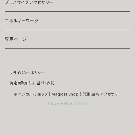
ストラップ・キーホルダー
プラチナ
クリア
プラスサイズアクセサリー
マスクピアス
ダイヤモンド
ブルー
エネルギーワーク
ブローチ
モアサナイト
レッド
専用ページ
ペンダントトップ
色石
パープル
プライバシーポリシー
開運アイテム
パール
ピンク
特定商取引法に基づく表記
浄化アイテム
イエロー
© マジカル・ショップ｜Magical Shop｜開運 魔術 アクセサリー
Powered by
縁切りアイテム
グリーン
ユニセックスアイテム
ホワイト