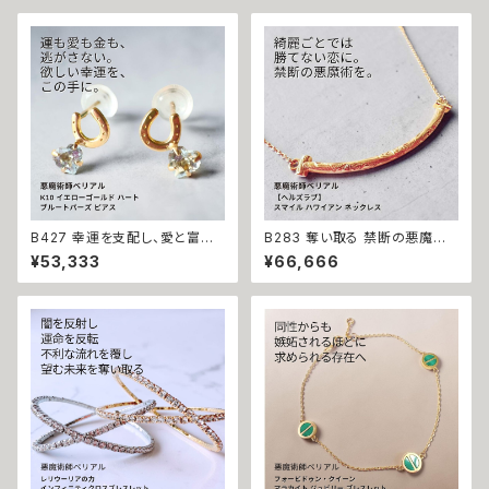
B427 幸運を支配し、愛と富を
B283 奪い取る 禁断の悪魔術
引き寄せる 悪魔の馬蹄 K10 イ
恋の勝者になれる 縁切り【ヘル
¥53,333
¥66,666
エローゴールド ハート ブルート
ズラブ】スマイル ハワイアン ネ
パーズ ピアス 悪魔術師ベリアル
ックレス ステンレス 悪魔術師
願望成就 アクセサリー パワース
べリアル 魔術 魔法魔術 魔法 不
トーン10金 さくら チェリー 魔術
倫 ライバル 三角関係 ペンダン
強力 悪魔術 黒魔術 おまじない
ト 強力 排除 略奪愛 成就
呪 本物 魔術師 金運 財運 収入
アップ 臨時収入 略奪 ライバル
縁結び お守り 開運