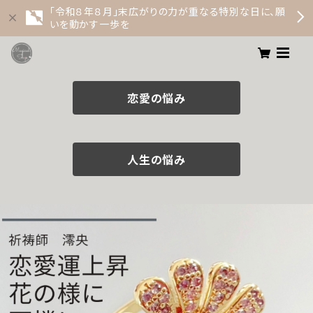
「令和８年８月」末広がりの力が重なる特別な日に、願
いを動かす一歩を
恋愛の悩み
人生の悩み