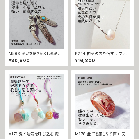
功 出世 お守り 御守り おまじな
お守り 霊感霊視 スピリチュアル
い 叶う 願望成就
強運 神社 神様
M563 災いを焼き尽くし運命を
K244 神秘の力を宿す デブテラ
切り拓く 停滞・不運・恐れを払拭
の魔除け 邪を祓い成功を引き寄
¥30,800
¥16,800
天手力男命 ミラクルフェザー ロ
せる 大粒 一粒 パール ネックレ
ングネックレス 祈祷 羽 羽根 ユ
ス 魔力 魔術 白魔術 開運 強運
ニセックス 男女兼用 祈祷師 澪
本物 淡水パール パワーストーン
央 パワー 高次元 エネルギー 開
お守り デブテラ 魔術師 N.kelly
運 厄除け 厄払い 厄祓い 縁切り
開運 強運 本物 お守り 護符 強
力 フェザー
A171 愛と運気を呼び込む 魔術
M178 全てを癒しやり直す 天女
護符「ラブリチュアルチャーム 」
が導く 復縁・仲直り 祈祷リング