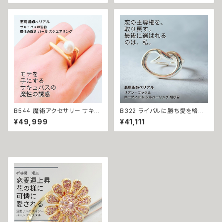
う一度の奇跡 ギョーシェエナメ
ガリアライン エタニティ チェー
ル ナンバーリング 指輪 祈祷師
ンリング 恋愛成就 金運上昇 開
澪央 お守り 御守り おまじない
運 悪魔術師ベリアル マチュラダ
叶う 祈祷 霊感霊視 願望成就
イヤモンド フリーサイズ 大開運
自分磨き 印象操作 我慢 ゴール
金運 財運 幸運 願望成就 黒魔
ド 再会 仲直り
術 おまじない 呪 本物 魔術師
魔法 強力
B544 魔術アクセサリー サキュ
B322 ライバルに勝ち愛を絡め
バスの誓約 魔性の誘惑 身も心
取る 溺愛魔術 ロープノット シル
¥49,999
¥41,111
も虜に モテモテ パール スクエ
バーリング 結び目 リアン・ファ
アリング 魔性の輝き 引き寄せ
タル 魔術 悪魔術師ベリアル 指
大胆アプローチ 悪魔術師 ベリ
輪 成就 お守り 叶う 恋愛運 奪
アル 淡水パール 愛情運 対人運
い取る 独り占め 不倫 略奪 ライ
開運 魔術 強力 黒魔術 おまじ
バル 複雑恋愛 おまじない 本物
ない 呪 本物 魔術師 魔法 恋愛
強力 魔術
成就 お守り アクセサリー 叶う
恋愛運 おまじない 本物