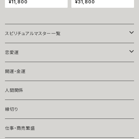
¥11,800
¥31,800
魔術師 アリエル お守り ストラッ
数字とマチュラダイヤが刻む、も
プ キーホルダー ローズクオー
う一度の奇跡 ギョーシェエナメ
ツ アクアマリン スモーキークォ
ル ナンバーリング 指輪 祈祷師
ーツ アベンチュリン アメジスト
澪央 お守り 御守り おまじない
サンゴ パール クリスタル 天然
叶う 祈祷 霊感霊視 願望成就
石 パワーストーン 誕生石 成就
自分磨き 印象操作 我慢 ゴール
真珠 白魔術 強力 魔術アクセサ
ド 再会 仲直り
スピリチュアルマスター一覧
リー ストラップ チャーム
魔術師アリエル
恋愛運
悪魔術師べリアル
片思い
開運・金運
風水師さくら
ライバルの居る恋（略奪したい）
人間関係
魔術師恋雪
年齢差のある恋（年上・年下）
縁切り
魔術師N.Kelly
マンネリ気味の恋
仕事・商売繁盛