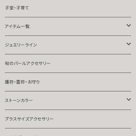
魔術師Sara Serendipity
遠距離
子宝・子育て
祈祷師澪央
復縁したい・取り戻したい愛情
アイテム一覧
ユタ玉城陽
人に言えない関係
ネックレス
ジュエリーライン
出会いが欲しい
ブレスレット・アンクレット
Ｋ１０
旬のパールアクセサリー
結婚したい
リング
K１４
護符・霊符・お守り
人気運・モテる
イヤリング・ピアス
Ｋ１８
ストーンカラー
ストラップ・キーホルダー
プラチナ
クリア
プラスサイズアクセサリー