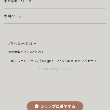
マスクピアス
ダイヤモンド
ブルー
エネルギーワーク
ブローチ
モアサナイト
レッド
専用ページ
ペンダントトップ
色石
パープル
プライバシーポリシー
開運アイテム
パール
ピンク
特定商取引法に基づく表記
浄化アイテム
イエロー
© マジカル・ショップ｜Magical Shop｜開運 魔術 アクセサリー
Powered by
縁切りアイテム
グリーン
ユニセックスアイテム
ホワイト
ヘアアクセサリー
ブラック
ショップに質問する