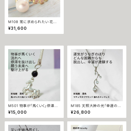
M108 常に求められたい 花のよ
うに愛される 溺愛リング デイジ
¥31,600
ー パール クリスタル フリーサイ
ズ リング 祈祷師 澪央（みお）
【恋愛運】 祈祷リング 確実 成就
成功 指輪 大人気 モテる 運気
改善 縁結び 強力 恋愛運 アク
セサリー 花 祈願 心願 パワース
トーン おまじない 真珠 flower
daisy Pearl 叶う 指環 Ring
M501 物事が「馬くいく」停滞を
M185 天照大神の光「幸運の連
打ち破り勝運を呼び込む 馬 オ
鎖」運が味方し誰もがあなたを
¥15,000
¥26,800
ニキス シルバー ストラップ キー
応援 大開運 成功・金運・良縁 マ
ホルダー 祈祷師 澪央（みお）手
チュラダイヤモンド 揺れるネッ
掘り お守り 強力 財運 縁結び
クレス 祈祷師 澪央 お守り 福徳
魔除け 占い 開運 運気上昇 成
パワーストーン 天然石 ご利益