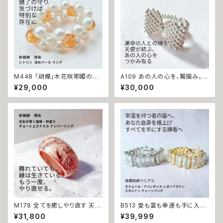
M448 「胡蝶」木花咲耶姫の愛
A109 あの人の心を、鷲掴み。キ
の祈り パール シトリン リング
ューピッドの矢【ツインレイ・片
¥29,000
¥30,000
運気上昇 成功 出世 恋愛運 魅
思い・結婚】リボン リング 魔術
力運 縁結び お守り 御守り おま
師アリエル Silver925 恋愛運
じない 叶う 祈祷 祈祷師 澪央
縁結び 白魔術 魔術 恋愛 片想
願望成就 開運 開運グッズ 恋愛
い 恋愛 略奪 チャンス 開運 本
成就 引き寄せ 運命 成功運 人
物 強力 誕生石
間関係 良縁 良縁成就 人気運
魅了 モテ 運気 恋愛 おまもり
M178 全てを癒しやり直す 天女
B513 愛も富も幸運も手に入れ
が導く 復縁・仲直り 祈祷リング
る 勝者の運命へ格上げ 強力魔
¥31,800
¥39,999
数字とマチュラダイヤが刻む、も
術 モナムール・アバンダンス レ