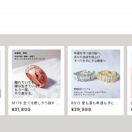
。
M178 全てを癒しやり直す 天
B513 愛も富も幸運も手に入
・
女が導く 復縁・仲直り 祈祷リ
れる 勝者の運命へ格上げ 強
¥31,800
¥39,999
ング 数字とマチュラダイヤが
力魔術 モナムール・アバンダ
刻む、もう一度の奇跡 ギョー
ンス レガリアライン エタニテ
シェエナメル ナンバーリング
ィ チェーンリング 恋愛成就
ン
指輪 祈祷師 澪央 お守り 御
金運上昇 開運 悪魔術師ベリ
守り おまじない 叶う 祈祷 霊
アル マチュラダイヤモンド フ