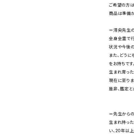
ご希望の方は
商品は準備が
＝澪央先生
全身全霊で行
状況や今後の
また、どうに
をお持ちです
生まれ育った
現在に至りま
是非、鑑定と
＝先生から
生まれ持っ
い、20年以