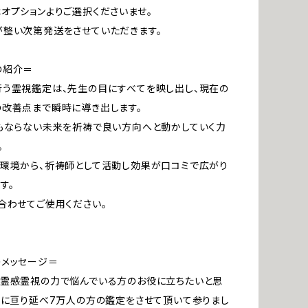
オプションよりご選択くださいませ。
整い次第発送をさせていただきます。
の紹介＝
う霊視鑑定は、先生の目にすべてを映し出し、現在の
改善点まで瞬時に導き出します。
もならない未来を祈祷で良い方向へと動かしていく力
。
環境から、祈祷師として活動し効果が口コミで広がり
す。
合わせてご使用ください。
のメッセージ＝
た霊感霊視の力で悩んでいる方のお役に立ちたいと思
上に亘り延べ7万人の方の鑑定をさせて頂いて参りまし