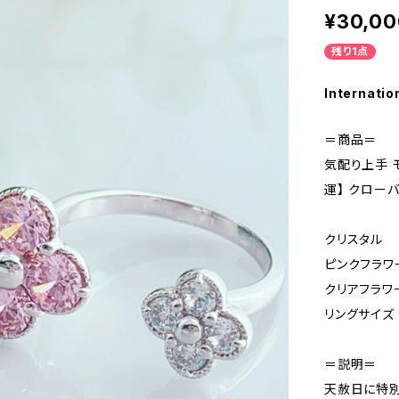
¥30,00
残り1点
Internatio
＝商品＝
気配り上手 
運】 クロー
クリスタル
ピンクフラワー
クリアフラワ
リングサイズ
＝説明＝
天赦日に特別