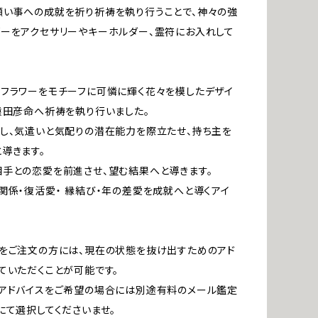
い事への成就を祈り祈祷を執り行うことで、神々の強
ーをアクセサリーやキーホルダー、霊符にお入れして
フラワーをモチーフに可憐に輝く花々を模したデザイ
猿田彦命へ祈祷を執り行いました。
し、気遣いと気配りの潜在能力を際立たせ、持ち主を
導きます。
手との恋愛を前進させ、望む結果へと導きます。
関係・復活愛・ 縁結び・年の差愛を成就へと導くアイ
をご注文の方には、現在の状態を抜け出すためのアド
ていただくことが可能です。
アドバイスをご希望の場合には別途有料のメール鑑定
にて選択してくださいませ。