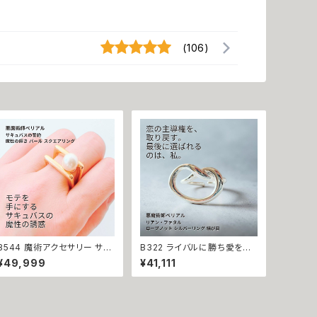
(106)
B544 魔術アクセサリー サキ
B322 ライバルに勝ち愛を絡
ュバスの誓約 魔性の誘惑 身
め取る 溺愛魔術 ロープノット
¥49,999
¥41,111
も心も虜に モテモテ パール
シルバーリング 結び目 リア
スクエアリング 魔性の輝き 引
ン・ファタル 魔術 悪魔術師ベ
き寄せ 大胆アプローチ 悪魔
リアル 指輪 成就 お守り 叶う
術師 ベリアル 淡水パール 愛
恋愛運 奪い取る 独り占め 不
情運 対人運 開運 魔術 強力
倫 略奪 ライバル 複雑恋愛 お