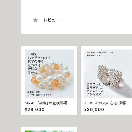
レビュー
M448 「胡蝶」木花咲耶姫の
A109 あの人の心を、鷲掴み
愛の祈り パール シトリン リン
キューピッドの矢【ツインレイ
¥29,000
¥30,000
グ 運気上昇 成功 出世 恋愛
片思い・結婚】リボン リング
運 魅力運 縁結び お守り 御
魔術師アリエル Silver925
守り おまじない 叶う 祈祷 祈
恋愛運 縁結び 白魔術 魔術
祷師 澪央 願望成就 開運 開
恋愛 片想い 恋愛 略奪 チャ
運グッズ 恋愛成就 引き寄せ
ス 開運 本物 強力 誕生石