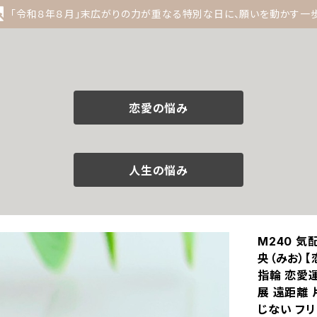
「令和８年８月」末広がりの力が重なる特別な日に、願いを動かす一
恋愛の悩み
人生の悩み
M240 気
央（みお）【
指輪 恋愛運
展 遠距離 
じない フ