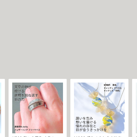
感霊視 願望成就 自分磨き 印
リーサイズ 大開運 金運 財運
象操作 我慢 ゴールド 再会 仲
幸運 願望成就 黒魔術 おまじ
直り
ない 呪 本物 魔術師 魔法 強
力