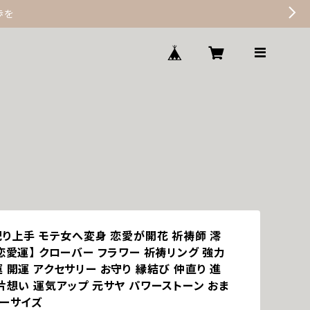
歩を
配り上手 モテ女へ変身 恋愛が開花 祈祷師 澪
恋愛運】 クローバー フラワー 祈祷リング 強力
 開運 アクセサリー お守り 縁結び 仲直り 進
片想い 運気アップ 元サヤ パワーストーン おま
リーサイズ