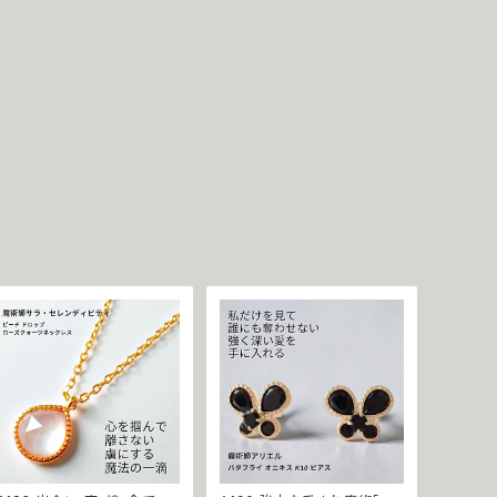
黒魔術 おまじない 呪 本物 魔
まじない 本物 強力 魔術
術師 魔法 恋愛成就 お守り ア
クセサリー 叶う 恋愛運 おま
じない 本物