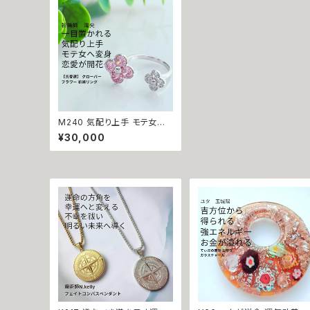
運命 成功運 人間関係 良縁
良縁成就 人気運 魅了 モテ
運気 恋愛 おまもり
M240 気配り上手 モテ女へ
変身 恋愛が開花 祈祷師 澪央
¥30,000
（みお）【恋愛運】 クローバー
フラワー 祈祷リング 強力 指
輪 恋愛運 開運 アクセサリー
お守り 縁結び 仲直り 進展 遠
距離 片想い 運気アップ 元サ
ヤ パワーストーン おまじない
フリーサイズ