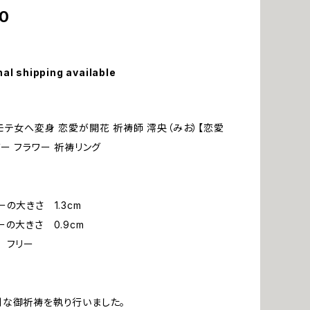
0
nal shipping available
モテ女へ変身 恋愛が開花 祈祷師 澪央（みお）【恋愛
バー フラワー 祈祷リング
の大きさ 1.3cm
ーの大きさ 0.9cm
 フリー
な御祈祷を執り行いました。