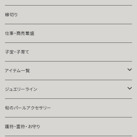
魔術師恋雪
年齢差のある恋（年上・年下）
縁切り
魔術師N.Kelly
マンネリ気味の恋
仕事・商売繁盛
魔術師Sara Serendipity
遠距離
子宝・子育て
祈祷師澪央
復縁したい・取り戻したい愛情
アイテム一覧
ユタ玉城陽
人に言えない関係
ネックレス
ジュエリーライン
出会いが欲しい
ブレスレット・アンクレット
Ｋ１０
旬のパールアクセサリー
結婚したい
リング
K１４
護符・霊符・お守り