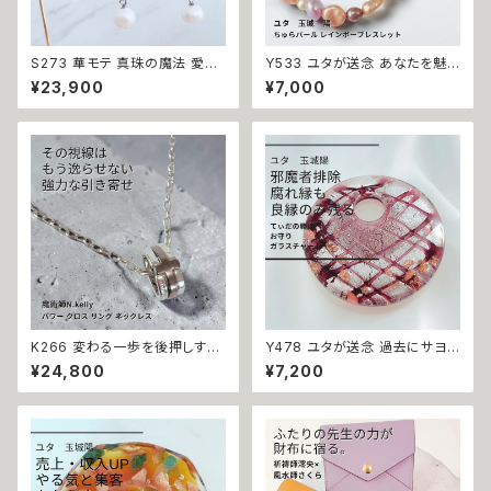
S273 華モテ 真珠の魔法 愛さ
Y533 ユタが送念 あなたを魅
れ上手な人気者へ 開運 パール
了の中心へ 誘いが増えすぎて困
¥23,900
¥7,000
ラメ フラワー ピアス イヤリング
る ちゅらパール レインボーブレ
ウィッカの３つの魔法 花 人気 モ
スレット ユタ 占い 祈祷 送念 真
テ 言い寄られる輝く 開運 運気
珠 淡水パール 美的 センス モテ
アップ 幸運 召致 潜在能力 魔術
力 魅力 魅了 ときめき 沖縄 強
魔法 おまじない 白魔法 強力 ア
さ ネイチャーパワー
クセサリー パワーストーン
K266 変わる一歩を後押しする
Y478 ユタが送念 過去にサヨナ
【強力な引き寄せ】アフロディテ
ラ 悪縁を断つ ライバルに勝つ
¥24,800
¥7,200
の神秘パワー クロス リング ネ
太陽の守護 てぃだの勝珠 お守
ックレス｜復縁・片思い成就 N.
り ガラスチャーム 祈祷 送念 恋
Kelly 製作 恋愛運 人間関係 縁
愛運 引き寄せ 浮気防止 最強
結び 魅力アップ エネルギー 魅
海 祈祷師 お守り 御守り 沖縄
力 魔力 魔術 白魔術 願い 叶う
強さ ネイチャーパワー
結び 開運 強運 本物 パワースト
ーン お守り 強力 男女兼用