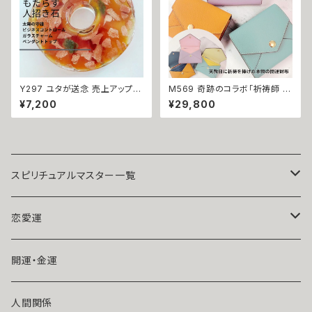
Y297 ユタが送念 売上アップ
M569 奇跡のコラボ「祈祷師 澪
やる気をもたらす ビジネスコン
央 先生×風水師 さくら 先生」開
¥7,200
¥29,800
トロール ガラスチャーム ペンダ
運 エンペロープ コンパクト ミ
ントトップ 仕事運 商売運 就活
ニ レザーウォレット 金運・財運・
転職 ユタ 占い 祈祷 送念 雫 ビ
人脈運 恋愛運・良縁・愛情運 仕
ジネス運 チャンス 成功 沖縄 魅
事運・発展運・成功運 祈祷 恵比
力 ネイチャーパワー お守り 御
須様 造化の三神 龍神 御守り
守り 祈祷師 最強 強力 パワース
トーン
スピリチュアルマスター一覧
魔術師アリエル
恋愛運
悪魔術師べリアル
片思い
開運・金運
風水師さくら
ライバルの居る恋（略奪したい）
人間関係