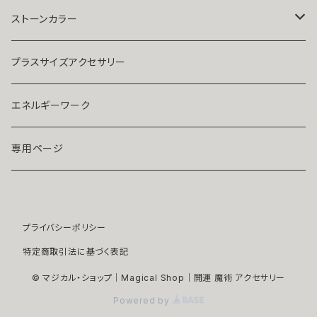
人気運・モテる
イヤリング・ピアス
Ｋ１８
ストーンカラー
ストラップ・キーホルダー
プラチナ
クリア
プラスサイズアクセサリー
マスクピアス
ダイヤモンド
ブルー
エネルギーワーク
ブローチ
モアサナイト
レッド
専用ページ
ペンダントトップ
色石
パープル
プライバシーポリシー
開運アイテム
パール
ピンク
特定商取引法に基づく表記
浄化アイテム
イエロー
© マジカル・ショップ｜Magical Shop｜開運 魔術 アクセサリー
Powered by