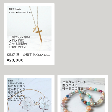
無限 ジュエリー ペンダント パ
イト 鈴 ナチュラル 沖縄 パープ
ワーストーン
ル 海 お守り 祈祷 恋愛運 人気
強力 運気 上昇 ペンダント
K527 意中の相手をメロメロに
する 神秘的な誘惑魔術 ストー
¥23,000
ン Wクロス ネックレス N.kelly
製作 十字架 cross ユニセック
ス 男女兼用 メンズ 魅力アップ
好かれる モテる 愛される 魔術
アクセサリー お守り 恋愛成就