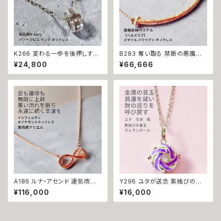
K266 変わる一歩を後押しする
B283 奪い取る 禁断の悪魔術
【強力な引き寄せ】アフロディテ
恋の勝者になれる 縁切り【ヘル
¥24,800
¥66,666
の神秘パワー クロス リング ネ
ズラブ】スマイル ハワイアン ネ
ックレス｜復縁・片思い成就 N.
ックレス ステンレス 悪魔術師
Kelly 製作 恋愛運 人間関係 縁
べリアル 魔術 魔法魔術 魔法 不
結び 魅力アップ エネルギー 魅
倫 ライバル 三角関係 ペンダン
力 魔力 魔術 白魔術 願い 叶う
ト 強力 排除 略奪愛 成就
結び 開運 強運 本物 パワースト
ーン お守り 強力 男女兼用
A186 ルナ・アセンド 運気改善
Y296 ユタが送念 紫結びの音
永遠の幸運を結ぶ フルムーン魔
玉 財の巡りを呼ぶ 清らかな鈴
¥116,000
¥16,000
術 開運 インフィニティ ダイヤモ
の音が貧運を祓う 玉城陽 金運
ンド 0.01ct K10 ネックレス 魔
厄祓い 商売繁盛 開運 ガムラン
術師アリエル お守り 強力 魔術
ボール ネックレス ミュージック
願い 叶う 恋愛運 縁結び 限定
ボール 幸運召致 音色 白 ホワ