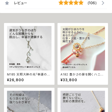
レビュー
(106)
M185 天照大神の光「幸運の連
A182 豊かさの扉を開く ハニカ
鎖」運が味方し誰もがあなたを
ムキー 太陽開花の仕事運・生業
¥26,800
¥33,800
応援 大開運 成功・金運・良縁 マ
守護 才能開花 ロングネックレ
チュラダイヤモンド 揺れるネッ
ス 魔術師アリエル 魔術 金運 仕
クレス 祈祷師 澪央 お守り 福徳
事運 開運 豊かさ 強力 白魔術
パワーストーン 天然石 ご利益
魔術 占い おまじない 成就 お守
お守り 霊感霊視 スピリチュアル
り ひまわり 鍵 蜂
強運 神社 神様