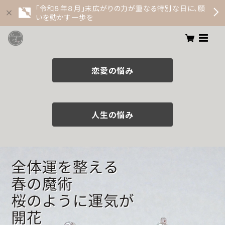
「令和８年８月」末広がりの力が重なる特別な日に、願
いを動かす一歩を
恋愛の悩み
人生の悩み