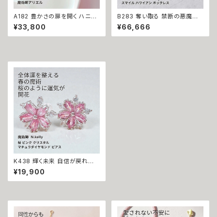
A182 豊かさの扉を開く ハニカ
B283 奪い取る 禁断の悪魔術
ムキー 太陽開花の仕事運・生業
恋の勝者になれる 縁切り【ヘル
¥33,800
¥66,666
守護 才能開花 ロングネックレ
ズラブ】スマイル ハワイアン ネ
ス 魔術師アリエル 魔術 金運 仕
ックレス ステンレス 悪魔術師
事運 開運 豊かさ 強力 白魔術
べリアル 魔術 魔法魔術 魔法 不
魔術 占い おまじない 成就 お守
倫 ライバル 三角関係 ペンダン
り ひまわり 鍵 蜂
ト 強力 排除 略奪愛 成就
K438 輝く未来 自信が戻れば、
流れが変わる 運気を底上げ チ
¥19,900
ェリーブロッサム さくら クリスタ
ル マチュラダイヤモンド 桜 スタ
ッド ピアス N.Kelly製作 金運
財運 魅力アップ エネルギー 魅
力 魔力 魔術 白魔術 開運 強運
本物 パワーストーン お守り 強