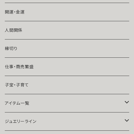
悪魔術師べリアル
片思い
開運・金運
風水師さくら
ライバルの居る恋（略奪したい）
人間関係
魔術師恋雪
年齢差のある恋（年上・年下）
縁切り
魔術師N.Kelly
マンネリ気味の恋
仕事・商売繁盛
魔術師Sara Serendipity
遠距離
子宝・子育て
祈祷師澪央
復縁したい・取り戻したい愛情
アイテム一覧
ユタ玉城陽
人に言えない関係
ネックレス
ジュエリーライン