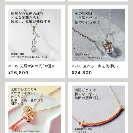
パーズ ピアス 悪魔術師ベリアル
力運 縁結び お守り 御守り おま
願望成就 アクセサリー パワース
じない 叶う 祈祷 祈祷師 澪央
トーン10金 さくら チェリー 魔術
願望成就 開運 開運グッズ 恋愛
強力 悪魔術 黒魔術 おまじない
成就 引き寄せ 運命 成功運 人
呪 本物 魔術師 金運 財運 収入
間関係 良縁 良縁成就 人気運
アップ 臨時収入 略奪 ライバル
魅了 モテ 運気 恋愛 おまもり
縁結び お守り 開運
M185 天照大神の光「幸運の連
K266 変わる一歩を後押しする
鎖」運が味方し誰もがあなたを
【強力な引き寄せ】アフロディテ
¥26,800
¥24,800
応援 大開運 成功・金運・良縁 マ
の神秘パワー クロス リング ネ
チュラダイヤモンド 揺れるネッ
ックレス｜復縁・片思い成就 N.
クレス 祈祷師 澪央 お守り 福徳
Kelly 製作 恋愛運 人間関係 縁
パワーストーン 天然石 ご利益
結び 魅力アップ エネルギー 魅
お守り 霊感霊視 スピリチュアル
力 魔力 魔術 白魔術 願い 叶う
強運 神社 神様
結び 開運 強運 本物 パワースト
ーン お守り 強力 男女兼用