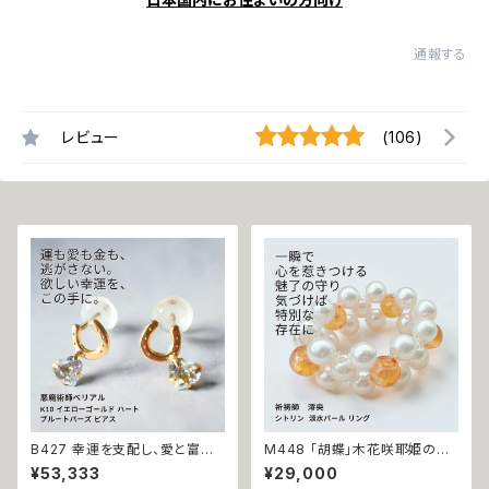
通報する
レビュー
(106)
B427 幸運を支配し、愛と富を
M448 「胡蝶」木花咲耶姫の愛
引き寄せる 悪魔の馬蹄 K10 イ
の祈り パール シトリン リング
¥53,333
¥29,000
エローゴールド ハート ブルート
運気上昇 成功 出世 恋愛運 魅