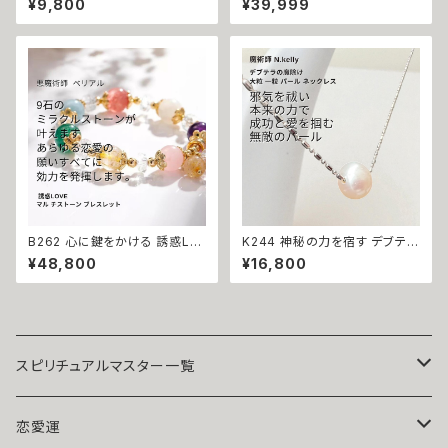
¥9,800
¥39,999
ー ストラップ クリスタルポイント
術 モナムール・アバンダンス レ
キーホルダー 幸運召致 パワー
ガリアライン エタニティ チェー
ストーン 六角柱 水晶 結晶 ポイ
ンリング 恋愛成就 金運上昇 開
ント ローズクォーツ レースアゲ
運 悪魔術師ベリアル マチュラダ
ート ナチュラル 沖縄 キーホルダ
イヤモンド フリーサイズ 大開運
ー 海 お守り 祈祷 恋愛運 人気
金運 財運 幸運 願望成就 黒魔
強力
術 おまじない 呪 本物 魔術師
魔法 強力
B262 心に鍵をかける 誘惑LO
K244 神秘の力を宿す デブテラ
VEブレスレット 幸せになれる
の魔除け 邪を祓い成功を引き寄
¥48,800
¥16,800
悪魔術師 べリアル 願望成就 天
せる 大粒 一粒 パール ネックレ
然石 マルチストーン ブレスレッ
ス 魔力 魔術 白魔術 開運 強運
ト お守り パワーストーン 天然
本物 淡水パール パワーストーン
石 数珠 強力 縁結び 恋結び 良
お守り デブテラ 魔術師 N.kelly
縁 引き寄せ 叶う マルチカラー
スピリチュアルマスター一覧
魔術師アリエル
恋愛運