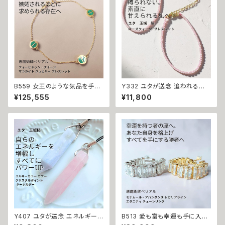
力 ピンク 花
B559 女王のような気品を手に
Y332 ユタが送念 追われる恋
する フォービドゥン・クイーン L
へ 愛されない不安から解放され
¥125,555
¥11,800
OVE マラカイト ジュビリー ブレ
る ローズクォーツ パワーストー
スレット K10 女王の恋愛魔術
ン ブレスレット 天然石 御守り
ゴールドの輝き 愛されたい モテ
恋愛 片思い 自己肯定感 両想い
魔術 悪魔術師 べリアル 願望成
引き寄せ 愛され力 おまじない
就 アクセサリー ブレスレット 魔
占い 開運 家庭運 子宝 子授け
術 強力 悪魔術 黒魔術 おまじ
お守り 潜在能力開花 祈祷 沖縄
ない 呪 本物 魔術師 魔法 恋愛
海 エネルギー ユタ ネイチャー
成就 略奪 ライバル 縁結び お守
パワー ちゅら
り 開運
Y407 ユタが送念 エネルギー
B513 愛も富も幸運も手に入れ
増幅・拡散 ミルキーカラー カフ
る 勝者の運命へ格上げ 強力魔