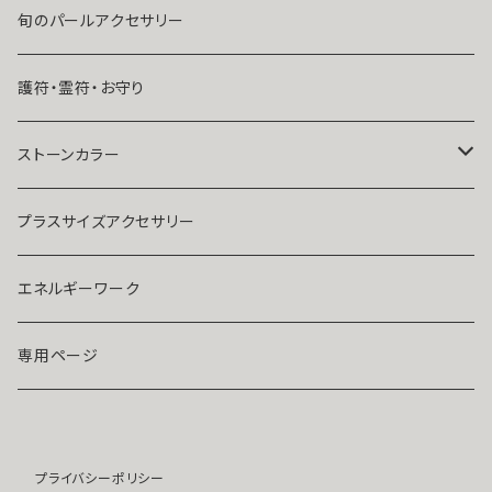
出会いが欲しい
ブレスレット・アンクレット
Ｋ１０
旬のパールアクセサリー
結婚したい
リング
K１４
護符・霊符・お守り
人気運・モテる
イヤリング・ピアス
Ｋ１８
ストーンカラー
ストラップ・キーホルダー
プラチナ
クリア
プラスサイズアクセサリー
マスクピアス
ダイヤモンド
ブルー
エネルギーワーク
ブローチ
モアサナイト
レッド
専用ページ
ペンダントトップ
色石
パープル
プライバシーポリシー
開運アイテム
パール
ピンク