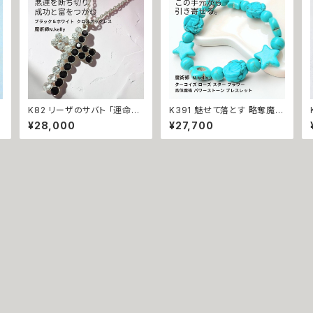
回
K82 リーザのサバト 「運命反
K391 魅せて落とす 略奪魔術
転のクロス」悪運を断ち切り
ターコイズ ローズ スター フラ
¥28,000
¥27,700
モ
成功と富をつかむ 金運上昇
ワー 高位魔術 パワーストーン
キャリアアップ マチュラダイヤ
ブレスレット N.kelly製作 天
モンド クロスペンダント 魔術
然石 誕生石 ブルー 恋愛運
師 N.kelly 十字架 魔術 白魔
成就 縁結び 独占 白魔術 魔
術
術 運気アップ おまもり おまじ
術 アクセサリー 数珠 成功 占
ない 魔術 本物 強力 白魔術
い イギリス 魔女 魔法
占い 願いが叶う