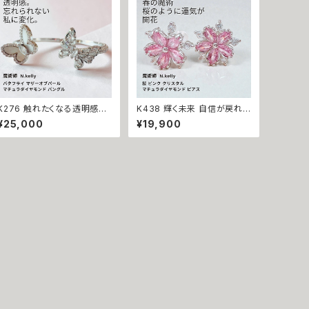
K276 触れたくなる透明感で
K438 輝く未来 自信が戻れ
惹き寄せる 忘れられない魅力
ば、流れが変わる 運気を底上
¥25,000
¥19,900
を纏う バタフライ マザーオブ
げ チェリーブロッサム さくら
パール マチュラダイヤモンド
クリスタル マチュラダイヤモン
バングル ブレスレット N.Kell
ド 桜 スタッド ピアス N.Kelly
y 製作 追われたい 魔術 アク
製作 金運 財運 魅力アップ エ
セサリー 魔法 成就 片思い 引
ネルギー 魅力 魔力 魔術 白
き寄せ 縁結び 成功 モテ
魔術 開運 強運 本物 パワース
トーン お守り 強力 ピンク 花