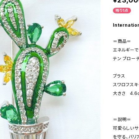
¥23,00
残り1点
Internatio
＝商品＝
エネルギーで
テン ブローチ 
ブラス
スワロフスキ
大きさ 4.6c
＝説明＝
可愛らしいサ
を守る、バリ