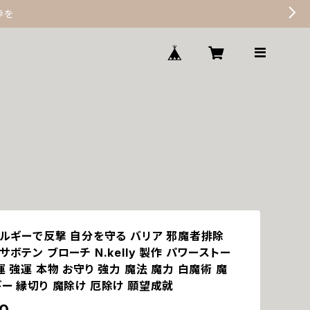
歩を
エネルギーで反撃 自分を守る バリア 邪魔者排除
サボテン ブローチ N.kelly 製作 パワーストー
運 強運 本物 お守り 強力 魔法 魔力 白魔術 魔
ー 縁切り 魔除け 厄除け 願望成就