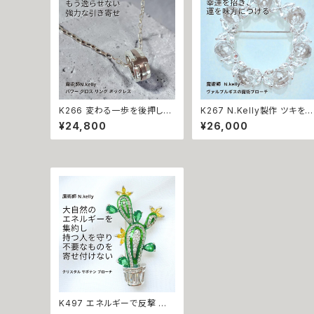
K266 変わる一歩を後押しす
K267 N.Kelly製作 ツキを
る【強力な引き寄せ】アフロデ
復 開運召致 幸運を手繰り寄
¥24,800
¥26,000
ィテの神秘パワー クロス リン
せる バタフライ サークル ス
グ ネックレス｜復縁・片思い
ーキーカラー ブローチ 好転
成就 N.Kelly 製作 恋愛運 人
させる ヴァルプルギスの魔術
間関係 縁結び 魅力アップ エ
ブローチ 金運 財運 魅力アッ
ネルギー 魅力 魔力 魔術 白
プ エネルギー 魅力 魔力 魔
魔術 願い 叶う 結び 開運 強
白魔術 クリスタルガラス 蝶々
運 本物 パワーストーン お守
開運 強運 本物 パワーストー
り 強力 男女兼用
ン お守り 強力
K497 エネルギーで反撃 自
分を守る バリア 邪魔者排除