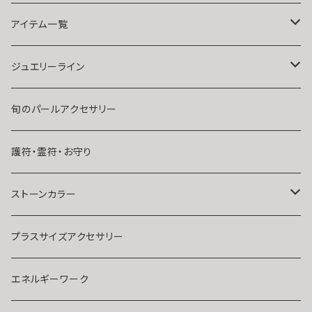
祈祷師澪央
復縁したい・取り戻したい愛情
アイテム一覧
ユタ玉城陽
人に言えない関係
ネックレス
ジュエリーライン
出会いが欲しい
ブレスレット・アンクレット
Ｋ１０
旬のパールアクセサリー
結婚したい
リング
K１４
護符・霊符・お守り
人気運・モテる
イヤリング・ピアス
Ｋ１８
ストーンカラー
ストラップ・キーホルダー
プラチナ
クリア
プラスサイズアクセサリー
マスクピアス
ダイヤモンド
ブルー
エネルギーワーク