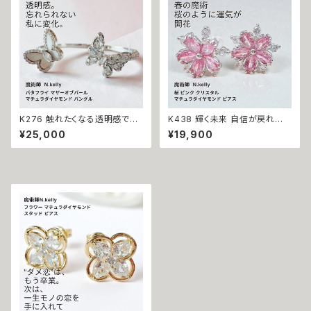
おまもり おまじない 魔術 本物
リー 数珠 成功 占い イギリス 魔
強力 白魔術 占い 願いが叶う
女 魔法
K276 触れたくなる透明感で惹
K438 輝く未来 自信が戻れば、
き寄せる 忘れられない魅力を纏
流れが変わる 運気を底上げ チ
¥25,000
¥19,900
う バタフライ マザーオブパール
ェリーブロッサム さくら クリスタ
マチュラダイヤモンド バングル
ル マチュラダイヤモンド 桜 スタ
ブレスレット N.Kelly 製作 追わ
ッド ピアス N.Kelly製作 金運
れたい 魔術 アクセサリー 魔法
財運 魅力アップ エネルギー 魅
成就 片思い 引き寄せ 縁結び
力 魔力 魔術 白魔術 開運 強運
成功 モテ
本物 パワーストーン お守り 強
力 ピンク 花