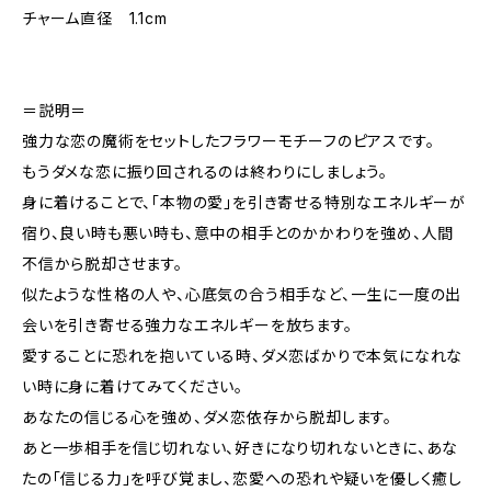
チャーム直径 1.1cm
＝説明＝
強力な恋の魔術をセットしたフラワーモチーフのピアスです。
もうダメな恋に振り回されるのは終わりにしましょう。
身に着けることで、「本物の愛」を引き寄せる特別なエネルギーが
宿り、良い時も悪い時も、意中の相手とのかかわりを強め、人間
不信から脱却させます。
似たような性格の人や、心底気の合う相手など、一生に一度の出
会いを引き寄せる強力なエネルギーを放ちます。
愛することに恐れを抱いている時、ダメ恋ばかりで本気になれな
い時に身に着けてみてください。
あなたの信じる心を強め、ダメ恋依存から脱却します。
あと一歩相手を信じ切れない、好きになり切れないときに、あな
たの「信じる力」を呼び覚まし、恋愛への恐れや疑いを優しく癒し