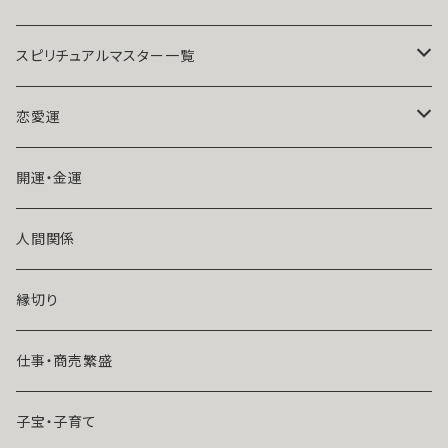
力 魅力 魅了 ときめき 沖縄 強
子宝 結婚 夫婦円満 仲良し 仲
さ ネイチャーパワー
直り 縁結び 海 沖縄 玉城 ユタ
占い お守り ハート 人間関係 開
運 神人 波
スピリチュアルマスター一覧
魔術師アリエル
恋愛運
悪魔術師べリアル
片思い
開運・金運
風水師さくら
ライバルの居る恋（略奪したい）
人間関係
魔術師恋雪
年齢差のある恋（年上・年下）
縁切り
魔術師N.Kelly
マンネリ気味の恋
仕事・商売繁盛
魔術師Sara Serendipity
遠距離
子宝・子育て