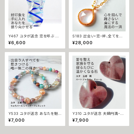
Y467 ユタが送念 恋を呼ぶ ビ
S183 出会い・恋・絆、全てを甘く
ーチサンダル 印象チェンジで恋
結びつける 恋愛成就 ピーチ ド
¥6,600
¥28,000
が始まる みじいる 御守り サン
ロップ ローズクォーツネックレ
ダル ガラスチャーム 片思い 開
ス 心を虜にする魔法 パワースト
運 沖縄 ネイチャーパワー 自然
ーン ネックレス サラ・セレンディ
エネルギー 祈祷師 ユタ 占い 送
ピティ 恋愛運 上昇 お守り 願い
念 恋愛運 失恋 リセット
叶う 婚活 縁結び 天然石 恋守り
片思い 縁結び 対人運
Y533 ユタが送念 あなたを魅
Y310 ユタが送念 夫婦円満・家
了の中心へ 誘いが増えすぎて困
族を守る 愛と絆を結ぶ てぃだ
¥7,000
¥7,900
る ちゅらパール レインボーブレ
のくくる珠 ハート ジャスパー チ
スレット ユタ 占い 祈祷 送念 真
ャーム 天然石 お守り 守護守り
珠 淡水パール 美的 センス モテ
煌めき 家族愛 家庭愛 子育て