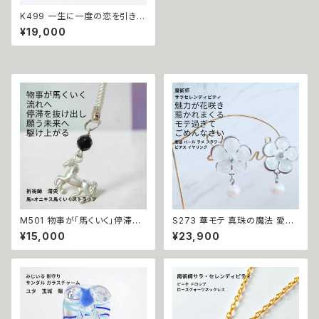
K499 一生に一度の恋を引き寄
せる ダメ恋脱却 魔術 フラワー
¥19,000
マチュラダイヤモンド スタッド ピ
アス 引き寄せ N.kelly制作 恋
愛 恋のお守り 天使 絆 縁結び
片想い 両想い おまもり おまじ
ない 魔術 白魔術 占い 願いが
叶う
M501 物事が「馬くいく」停滞を
S273 華モテ 真珠の魔法 愛さ
打ち破り勝運を呼び込む 馬 オ
れ上手な人気者へ 開運 パール
¥15,000
¥23,900
ニキス シルバー ストラップ キー
ラメ フラワー ピアス イヤリング
ホルダー 祈祷師 澪央（みお）手
ウィッカの３つの魔法 花 人気 モ
掘り お守り 強力 財運 縁結び
テ 言い寄られる輝く 開運 運気
魔除け 占い 開運 運気上昇 成
アップ 幸運 召致 潜在能力 魔術
功 出世 お守り 御守り おまじな
魔法 おまじない 白魔法 強力 ア
い 叶う 願望成就
クセサリー パワーストーン