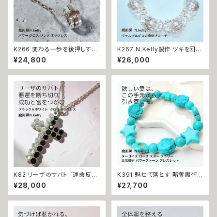
K266 変わる一歩を後押しする
K267 N.Kelly製作 ツキを回復
【強力な引き寄せ】アフロディテ
開運召致 幸運を手繰り寄せる
¥24,800
¥26,000
の神秘パワー クロス リング ネ
バタフライ サークル スモーキー
ックレス｜復縁・片思い成就 N.
カラー ブローチ 好転させる ヴ
Kelly 製作 恋愛運 人間関係 縁
ァルプルギスの魔術ブローチ 金
結び 魅力アップ エネルギー 魅
運 財運 魅力アップ エネルギー
力 魔力 魔術 白魔術 願い 叶う
魅力 魔力 魔術 白魔術 クリスタ
結び 開運 強運 本物 パワースト
ルガラス 蝶々 開運 強運 本物
ーン お守り 強力 男女兼用
パワーストーン お守り 強力
K82 リーザのサバト 「運命反転
K391 魅せて落とす 略奪魔術
のクロス」悪運を断ち切り成功
ターコイズ ローズ スター フラワ
¥28,000
¥27,700
と富をつかむ 金運上昇 キャリア
ー 高位魔術 パワーストーン ブ
アップ マチュラダイヤモンド ク
レスレット N.kelly製作 天然石
ロスペンダント 魔術師 N.kelly
誕生石 ブルー 恋愛運 成就 縁
十字架 魔術 白魔術 運気アップ
結び 独占 白魔術 魔術 アクセサ