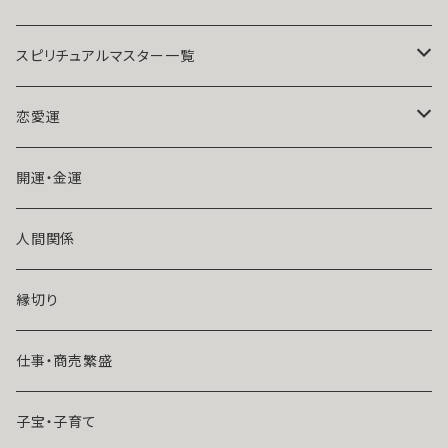
ヤモンド 成就 お守り 叶う 好転
石 数珠 強力 縁結び 恋結び 良
おまじない 本物 フリーサイズ
縁 引き寄せ 叶う マルチカラー
サバト 魔術 強力 貧困脱出
スピリチュアルマスター一覧
魔術師アリエル
恋愛運
悪魔術師べリアル
片思い
開運・金運
風水師さくら
ライバルの居る恋（略奪したい）
人間関係
魔術師恋雪
年齢差のある恋（年上・年下）
縁切り
魔術師N.Kelly
マンネリ気味の恋
仕事・商売繁盛
魔術師Sara Serendipity
遠距離
子宝・子育て