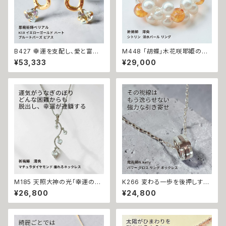
B427 幸運を支配し、愛と富を
M448 「胡蝶」木花咲耶姫の愛
引き寄せる 悪魔の馬蹄 K10 イ
の祈り パール シトリン リング
¥53,333
¥29,000
エローゴールド ハート ブルート
運気上昇 成功 出世 恋愛運 魅
パーズ ピアス 悪魔術師ベリアル
力運 縁結び お守り 御守り おま
願望成就 アクセサリー パワース
じない 叶う 祈祷 祈祷師 澪央
トーン10金 さくら チェリー 魔術
願望成就 開運 開運グッズ 恋愛
強力 悪魔術 黒魔術 おまじない
成就 引き寄せ 運命 成功運 人
呪 本物 魔術師 金運 財運 収入
間関係 良縁 良縁成就 人気運
アップ 臨時収入 略奪 ライバル
魅了 モテ 運気 恋愛 おまもり
縁結び お守り 開運
M185 天照大神の光「幸運の連
K266 変わる一歩を後押しする
鎖」運が味方し誰もがあなたを
【強力な引き寄せ】アフロディテ
¥26,800
¥24,800
応援 大開運 成功・金運・良縁 マ
の神秘パワー クロス リング ネ
チュラダイヤモンド 揺れるネッ
ックレス｜復縁・片思い成就 N.
クレス 祈祷師 澪央 お守り 福徳
Kelly 製作 恋愛運 人間関係 縁
パワーストーン 天然石 ご利益
結び 魅力アップ エネルギー 魅