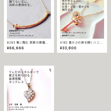
お守り 霊感霊視 スピリチュアル
力 魔力 魔術 白魔術 願い 叶う
強運 神社 神様
結び 開運 強運 本物 パワースト
ーン お守り 強力 男女兼用
B283 奪い取る 禁断の悪魔術
A182 豊かさの扉を開く ハニカ
恋の勝者になれる 縁切り【ヘル
ムキー 太陽開花の仕事運・生業
¥66,666
¥33,800
ズラブ】スマイル ハワイアン ネ
守護 才能開花 ロングネックレ
ックレス ステンレス 悪魔術師
ス 魔術師アリエル 魔術 金運 仕
べリアル 魔術 魔法魔術 魔法 不
事運 開運 豊かさ 強力 白魔術
倫 ライバル 三角関係 ペンダン
魔術 占い おまじない 成就 お守
ト 強力 排除 略奪愛 成就
り ひまわり 鍵 蜂