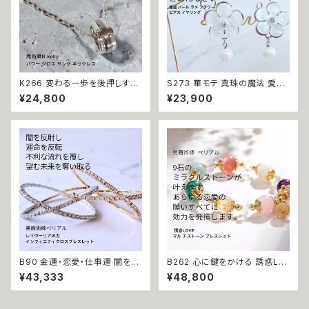
K266 変わる一歩を後押しする
S273 華モテ 真珠の魔法 愛さ
【強力な引き寄せ】アフロディテ
れ上手な人気者へ 開運 パール
¥24,800
¥23,900
の神秘パワー クロス リング ネ
ラメ フラワー ピアス イヤリング
ックレス｜復縁・片思い成就 N.
ウィッカの３つの魔法 花 人気 モ
Kelly 製作 恋愛運 人間関係 縁
テ 言い寄られる輝く 開運 運気
結び 魅力アップ エネルギー 魅
アップ 幸運 召致 潜在能力 魔術
力 魔力 魔術 白魔術 願い 叶う
魔法 おまじない 白魔法 強力 ア
結び 開運 強運 本物 パワースト
クセサリー パワーストーン
ーン お守り 強力 男女兼用
B90 金運・恋愛・仕事運 闇を反
B262 心に鍵をかける 誘惑LO
射し魔力を倍増させる レリウー
VEブレスレット 幸せになれる
¥43,333
¥48,800
リアの力 インフィニティクロス
悪魔術師 べリアル 願望成就 天
ビジュー ブレスレット バングル
然石 マルチストーン ブレスレッ
悪魔術師 べリアル マチュラダイ
ト お守り パワーストーン 天然