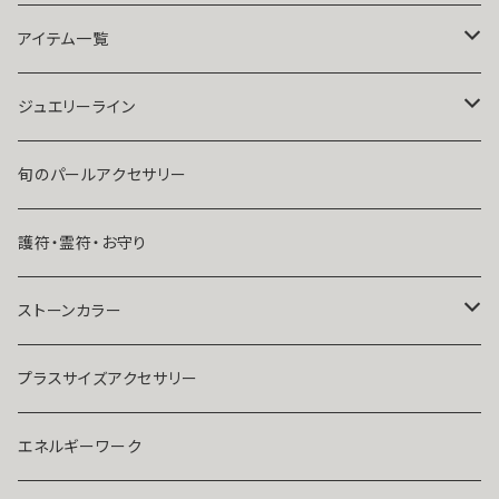
祈祷師澪央
復縁したい・取り戻したい愛情
アイテム一覧
ユタ玉城陽
人に言えない関係
ネックレス
ジュエリーライン
出会いが欲しい
ブレスレット・アンクレット
Ｋ１０
旬のパールアクセサリー
結婚したい
リング
K１４
護符・霊符・お守り
人気運・モテる
イヤリング・ピアス
Ｋ１８
ストーンカラー
ストラップ・キーホルダー
プラチナ
クリア
プラスサイズアクセサリー
マスクピアス
ダイヤモンド
ブルー
エネルギーワーク