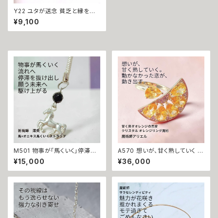
Y22 ユタが送念 貧乏と縁を切
る てぃだの金想 太陽の守護 ハ
¥9,100
ート パヴェ マチュラダイヤモン
ド ラッキーネックレス お守り 金
運 財運 収入アップ 副業 ビジネ
ス運 成功 沖縄 海 祈祷 ユタ シ
ーサー ネイチャーパワー 念 運
気
M501 物事が「馬くいく」停滞を
A570 想いが、甘く熟していく オ
打ち破り勝運を呼び込む 馬 オ
レンジの恋愛魔術で恋愛成就
¥15,000
¥36,000
ニキス シルバー ストラップ キー
スワロフスキークリスタル オレ
ホルダー 祈祷師 澪央（みお）手
ンジリング 指輪 魔術師 アリエ
掘り お守り 強力 財運 縁結び
ル 白魔術 強力 魔法 お守り 開
魔除け 占い 開運 運気上昇 成
運 願いが叶う 片想い 愛され 溺
功 出世 お守り 御守り おまじな
愛 魅力 モテ 恋愛成就 魔術 お
い 叶う 願望成就
まじない 白魔術