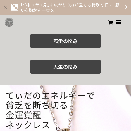
「令和８年８月」末広がりの力が重なる特別な日に、願
いを動かす一歩を
恋愛の悩み
人生の悩み