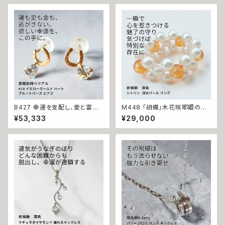
B427 幸運を支配し、愛と富を
M448 「胡蝶」木花咲耶姫の愛
引き寄せる 悪魔の馬蹄 K10 イ
の祈り パール シトリン リング
¥53,333
¥29,000
エローゴールド ハート ブルート
運気上昇 成功 出世 恋愛運 魅
パーズ ピアス 悪魔術師ベリアル
力運 縁結び お守り 御守り おま
願望成就 アクセサリー パワース
じない 叶う 祈祷 祈祷師 澪央
トーン10金 さくら チェリー 魔術
願望成就 開運 開運グッズ 恋愛
強力 悪魔術 黒魔術 おまじない
成就 引き寄せ 運命 成功運 人
呪 本物 魔術師 金運 財運 収入
間関係 良縁 良縁成就 人気運
アップ 臨時収入 略奪 ライバル
魅了 モテ 運気 恋愛 おまもり
縁結び お守り 開運