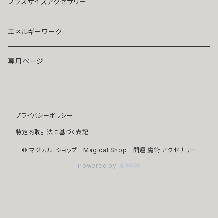
ストラップ・キーホルダー
プラチナ
クリア
プラスサイズアクセサリー
マスクピアス
ダイヤモンド
ブルー
エネルギーワーク
ブローチ
モアサナイト
レッド
専用ページ
ペンダントトップ
色石
パープル
プライバシーポリシー
開運アイテム
パール
ピンク
特定商取引法に基づく表記
浄化アイテム
イエロー
© マジカル・ショップ｜Magical Shop｜開運 魔術 アクセサリー
Powered by
縁切りアイテム
グリーン
ユニセックスアイテム
ホワイト