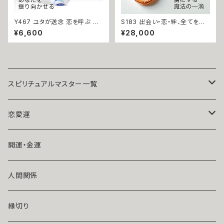
Y467 ユタが送念 恋を呼ぶ ビ
S183 出会い・恋・絆、全てを甘く
ーチサンダル 印象チェンジで恋
結びつける 恋愛成就 ピーチ ド
¥6,600
¥28,000
が始まる みじいる 御守り サン
ロップ ローズクォーツネックレ
ダル ガラスチャーム 片思い 開
ス 心を虜にする魔法 パワースト
運 沖縄 ネイチャーパワー 自然
ーン ネックレス サラ・セレンディ
エネルギー 祈祷師 ユタ 占い 送
ピティ 恋愛運 上昇 お守り 願い
念 恋愛運 失恋 リセット
叶う 婚活 縁結び 天然石 恋守り
片思い 縁結び 対人運
スピリチュアルマスター一覧
魔術師アリエル
恋愛運
悪魔術師べリアル
片思い
開運・金運
風水師さくら
ライバルの居る恋（略奪したい）
人間関係
魔術師恋雪
年齢差のある恋（年上・年下）
縁切り