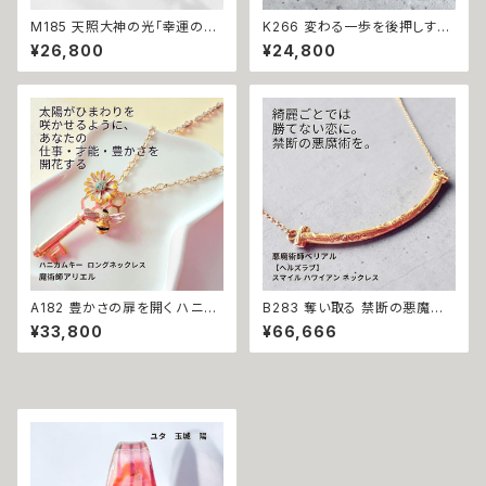
M185 天照大神の光「幸運の連
K266 変わる一歩を後押しする
鎖」運が味方し誰もがあなたを
【強力な引き寄せ】アフロディテ
¥26,800
¥24,800
応援 大開運 成功・金運・良縁 マ
の神秘パワー クロス リング ネ
チュラダイヤモンド 揺れるネッ
ックレス｜復縁・片思い成就 N.
クレス 祈祷師 澪央 お守り 福徳
Kelly 製作 恋愛運 人間関係 縁
パワーストーン 天然石 ご利益
結び 魅力アップ エネルギー 魅
お守り 霊感霊視 スピリチュアル
力 魔力 魔術 白魔術 願い 叶う
強運 神社 神様
結び 開運 強運 本物 パワースト
ーン お守り 強力 男女兼用
A182 豊かさの扉を開く ハニカ
B283 奪い取る 禁断の悪魔術
ムキー 太陽開花の仕事運・生業
恋の勝者になれる 縁切り【ヘル
¥33,800
¥66,666
守護 才能開花 ロングネックレ
ズラブ】スマイル ハワイアン ネ
ス 魔術師アリエル 魔術 金運 仕
ックレス ステンレス 悪魔術師
事運 開運 豊かさ 強力 白魔術
べリアル 魔術 魔法魔術 魔法 不
魔術 占い おまじない 成就 お守
倫 ライバル 三角関係 ペンダン
り ひまわり 鍵 蜂
ト 強力 排除 略奪愛 成就