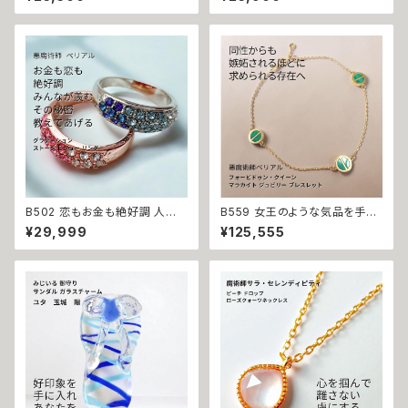
風水 ゴールド マチュラダイヤモ
ラメ フラワー ピアス イヤリング
ンド ピンク ストーン リング さく
ウィッカの３つの魔法 花 人気 モ
ら先生 強力 運気改善 アクセサ
テ 言い寄られる輝く 開運 運気
リー お守り 吉方位 財運 金運
アップ 幸運 召致 潜在能力 魔術
パワーストーン おまじない 開運
魔法 おまじない 白魔法 強力 ア
上品 かわいい
クセサリー パワーストーン
B502 恋もお金も絶好調 人生
B559 女王のような気品を手に
に楽しみを見出す 私は最強 マ
する フォービドゥン・クイーン L
¥29,999
¥125,555
チュラダイヤモンド グラデーショ
OVE マラカイト ジュビリー ブレ
ン ストーン ビジュー リング 悪
スレット K10 女王の恋愛魔術
魔術師 ベリアル 魔術 悪魔術 黒
ゴールドの輝き 愛されたい モテ
魔術 おまじない 呪 本物 魔術師
魔術 悪魔術師 べリアル 願望成
魔法 強力 出会い 相思相愛 仲
就 アクセサリー ブレスレット 魔
間 豊かさ 願いを叶える グラデ
術 強力 悪魔術 黒魔術 おまじ
ーション
ない 呪 本物 魔術師 魔法 恋愛
成就 略奪 ライバル 縁結び お守
り 開運