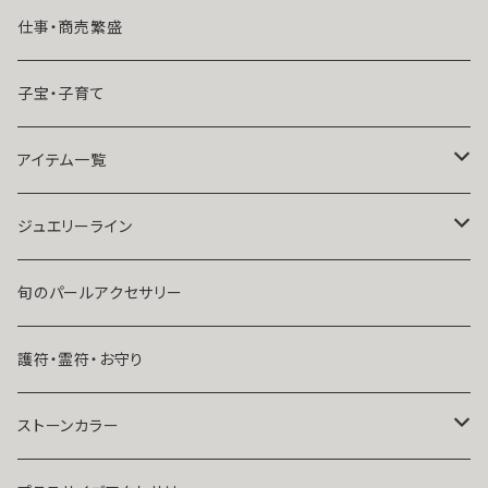
魔術師N.Kelly
マンネリ気味の恋
仕事・商売繁盛
魔術師Sara Serendipity
遠距離
子宝・子育て
祈祷師澪央
復縁したい・取り戻したい愛情
アイテム一覧
ユタ玉城陽
人に言えない関係
ネックレス
ジュエリーライン
出会いが欲しい
ブレスレット・アンクレット
Ｋ１０
旬のパールアクセサリー
結婚したい
リング
K１４
護符・霊符・お守り
人気運・モテる
イヤリング・ピアス
Ｋ１８
ストーンカラー