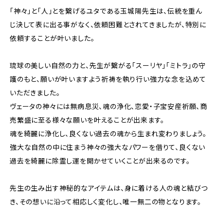
「神々」と「人」とを繋げるユタである玉城陽先生は、伝統を重ん
じ決して表に出る事がなく、依頼困難とされてきましたが、特別に
依頼することが叶いました。
琉球の美しい自然の力と、先生が繋がる「スーリヤ」「ミトラ」の守
護のもと、願いが叶いますよう祈祷を執り行い強力な念を込めて
いただきました。
ヴェータの神々には無病息災、魂の浄化、恋愛・子宝安産祈願、商
売繁盛に至る様々な願いを叶えることが出来ます。
魂を綺麗に浄化し、良くない過去の魂から生まれ変わりましょう。
強大な自然の中に住まう神々の強大なパワーを借りて、良くない
過去を綺麗に除霊し運を開かせていくことが出来るのです。
先生の生み出す神秘的なアイテムは、身に着ける人の魂と結びつ
き、その想いに沿って相応しく変化し、唯一無二の物となります。