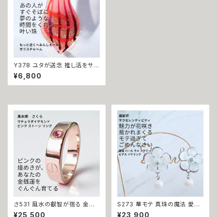
Y378 ユタが送念 推し活をサポ
ート 憧れを引き寄せる もっと近
¥6,800
くへ【あんしぇー珠】ガラスチャー
ム 抽せん運 席運 くじ運 引き寄
せ 運気 開運 ユタ 念 運気 チャ
ンス 沖縄 強さ ネイチャーパワ
ー 成就
さ531 風水の叡智が宿る 金運
S273 華モテ 真珠の魔法 愛さ
も恋もすべてが流れ出す【開運】
れ上手な人気者へ 開運 パール
¥25,500
¥23,900