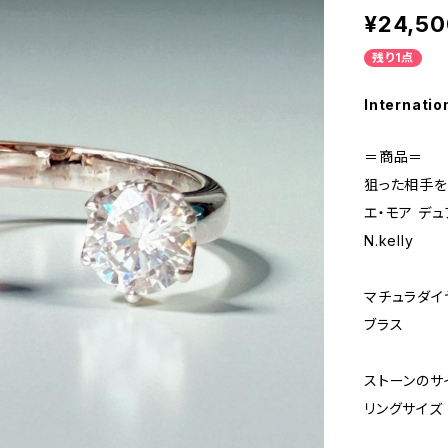
¥24,50
残り1点
Internatio
＝商品＝
狙った相手を
エ・モア デ
N.kelly
マチュラダイ
ブラス
ストーンのサイ
リングサイズ