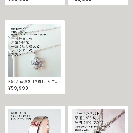
ズラブ】スマイル ハワイアン ネ
守護 才能開花 ロングネックレ
ックレス ステンレス 悪魔術師
ス 魔術師アリエル 魔術 金運 仕
べリアル 魔術 魔法魔術 魔法 不
事運 開運 豊かさ 強力 白魔術
倫 ライバル 三角関係 ペンダン
魔術 占い おまじない 成就 お守
ト 強力 排除 略奪愛 成就
り ひまわり 鍵 蜂
B507 幸運を引き寄せ、人生に
素晴らしい出会いをもたらす デ
¥59,999
ビル・ブルーム 大粒 タンザナイ
トカラー モアッサナイト 1ct フラ
ワー ペンダント ネックレス 運気
を引き寄せ 悪魔術師 ベリアル
魔術 悪魔術 黒魔術 おまじない
呪 本物 魔術師 魔法 強力 出会
い 仕事 仲間 願いを叶える モア
サナイト