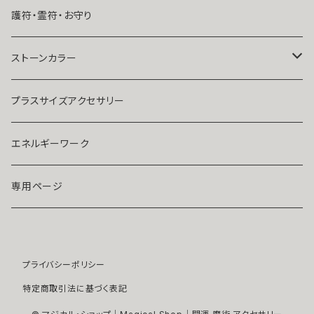
結婚したい
リング
K１４
護符・霊符・お守り
人気運・モテる
イヤリング・ピアス
Ｋ１８
ストーンカラー
ストラップ・キーホルダー
プラチナ
クリア
プラスサイズアクセサリー
マスクピアス
ダイヤモンド
ブルー
エネルギーワーク
ブローチ
モアサナイト
レッド
専用ページ
ペンダントトップ
色石
パープル
プライバシーポリシー
開運アイテム
パール
ピンク
特定商取引法に基づく表記
浄化アイテム
イエロー