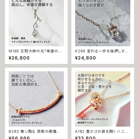
呪 本物 魔術師 金運 財運 収入
間関係 良縁 良縁成就 人気運
アップ 臨時収入 略奪 ライバル
魅了 モテ 運気 恋愛 おまもり
縁結び お守り 開運
M185 天照大神の光「幸運の連
K266 変わる一歩を後押しする
鎖」運が味方し誰もがあなたを
【強力な引き寄せ】アフロディテ
¥26,800
¥24,800
応援 大開運 成功・金運・良縁 マ
の神秘パワー クロス リング ネ
チュラダイヤモンド 揺れるネッ
ックレス｜復縁・片思い成就 N.
クレス 祈祷師 澪央 お守り 福徳
Kelly 製作 恋愛運 人間関係 縁
パワーストーン 天然石 ご利益
結び 魅力アップ エネルギー 魅
お守り 霊感霊視 スピリチュアル
力 魔力 魔術 白魔術 願い 叶う
強運 神社 神様
結び 開運 強運 本物 パワースト
ーン お守り 強力 男女兼用
B283 奪い取る 禁断の悪魔術
A182 豊かさの扉を開く ハニカ
恋の勝者になれる 縁切り【ヘル
ムキー 太陽開花の仕事運・生業
¥66,666
¥33,800