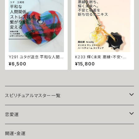
縁 引き寄せ 叶う マルチカラー
無限 ジュエリー ペンダント パ
ワーストーン
Y291 ユタが送念 平和な人間関
K233 輝く未来 悪縁・不安・執
係 ストレス軽減 繋がりを変える
着を断つ 運気改善 オニキス サ
¥6,500
¥15,800
太陽の守護 てぃだの海珠 お守
ン ストーン ハートチャーム キー
り ガラスチャーム 人間関係 悩
ホルダー ストラップ N.Kelly製
み しがらみ 解放 縁切り ストレ
作 金運 財運 魅力アップ エネル
ス 解消 縁結び 海 沖縄 玉城 ユ
ギー 魅力 魔力 魔術 白魔術 開
タ 占い お守り 人間関係 開運
運 強運 本物 パワーストーン お
神人 波
守り 強力
スピリチュアルマスター一覧
魔術師アリエル
恋愛運
悪魔術師べリアル
片思い
開運・金運