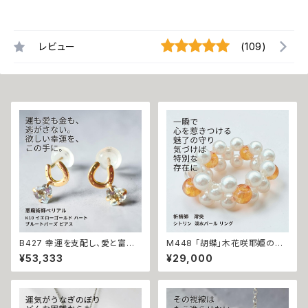
レビュー
(109)
B427 幸運を支配し、愛と富を
M448 「胡蝶」木花咲耶姫の愛
引き寄せる 悪魔の馬蹄 K10 イ
の祈り パール シトリン リング
¥53,333
¥29,000
エローゴールド ハート ブルート
運気上昇 成功 出世 恋愛運 魅
パーズ ピアス 悪魔術師ベリアル
力運 縁結び お守り 御守り おま
願望成就 アクセサリー パワース
じない 叶う 祈祷 祈祷師 澪央
トーン10金 さくら チェリー 魔術
願望成就 開運 開運グッズ 恋愛
強力 悪魔術 黒魔術 おまじない
成就 引き寄せ 運命 成功運 人