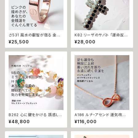
さ531 風水の叡智が宿る 金運
K82 リーザのサバト 「運命反転
も恋もすべてが流れ出す【開運】
のクロス」悪運を断ち切り成功
¥25,500
¥28,000
風水 ゴールド マチュラダイヤモ
と富をつかむ 金運上昇 キャリア
ンド ピンク ストーン リング さく
アップ マチュラダイヤモンド ク
ら先生 強力 運気改善 アクセサ
ロスペンダント 魔術師 N.kelly
リー お守り 吉方位 財運 金運
十字架 魔術 白魔術 運気アップ
パワーストーン おまじない 開運
おまもり おまじない 魔術 本物
上品 かわいい
強力 白魔術 占い 願いが叶う
B262 心に鍵をかける 誘惑LO
A186 ルナ・アセンド 運気改善
VEブレスレット 幸せになれる
永遠の幸運を結ぶ フルムーン魔
¥48,800
¥116,000
悪魔術師 べリアル 願望成就 天
術 開運 インフィニティ ダイヤモ
然石 マルチストーン ブレスレッ
ンド 0.01ct K10 ネックレス 魔
ト お守り パワーストーン 天然
術師アリエル お守り 強力 魔術
石 数珠 強力 縁結び 恋結び 良
願い 叶う 恋愛運 縁結び 限定