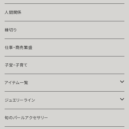
風水師さくら
ライバルの居る恋（略奪したい）
人間関係
魔術師恋雪
年齢差のある恋（年上・年下）
縁切り
魔術師N.Kelly
マンネリ気味の恋
仕事・商売繁盛
魔術師Sara Serendipity
遠距離
子宝・子育て
祈祷師澪央
復縁したい・取り戻したい愛情
アイテム一覧
ユタ玉城陽
人に言えない関係
ネックレス
ジュエリーライン
出会いが欲しい
ブレスレット・アンクレット
Ｋ１０
旬のパールアクセサリー