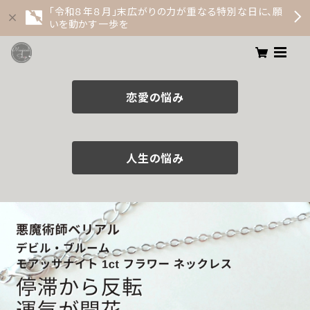
「令和８年８月」末広がりの力が重なる特別な日に、願
いを動かす一歩を
恋愛の悩み
人生の悩み