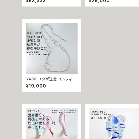
¥53,333
¥29,000
0 イエローゴールド ハート ブ
グ 運気上昇 成功 出世 恋愛
ルートパーズ ピアス 悪魔術師
運 魅力運 縁結び お守り 御
ベリアル 願望成就 アクセサリ
守り おまじない 叶う 祈祷 祈
ー パワーストーン10金 さくら
祷師 澪央 願望成就 開運 開
チェリー 魔術 強力 悪魔術 黒
運グッズ 恋愛成就 引き寄せ
魔術 おまじない 呪 本物 魔術
運命 成功運 人間関係 良縁
師 金運 財運 収入アップ 臨時
良縁成就 人気運 魅了 モテ
収入 略奪 ライバル 縁結び お
運気 恋愛 おまもり
守り 開運
Y480 ユタが送念 インフィニ
ティ スクリュー 幸運も金財も
¥19,000
呼び込む 私が自身がパワー
スポット てぃだの 幸運守り ロ
ング ペンダント ネックレス Y
字 ひねり チェーン ラッキーア
イテム 占い 自然 祈祷 送念
金運 チャンス運 金銭運 開運
沖縄 強さ ネイチャーパワー
お守り 海