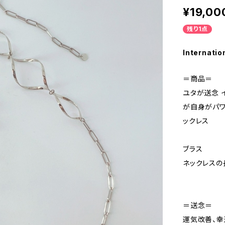
¥19,00
残り1点
Internatio
＝商品＝
ユタが送念 
が自身がパワ
ックレス
ブラス
ネックレスの
＝送念＝
運気改善、幸