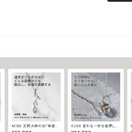
M185 天照大神の光「幸運の
K266 変わる一歩を後押しす
ン
連鎖」運が味方し誰もがあな
る【強力な引き寄せ】アフロデ