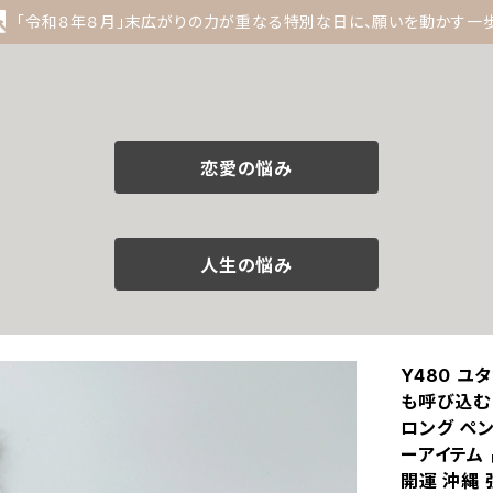
「令和８年８月」末広がりの力が重なる特別な日に、願いを動かす一
恋愛の悩み
人生の悩み
Y480 ユ
も呼び込む
ロング ペン
ーアイテム 
開運 沖縄 