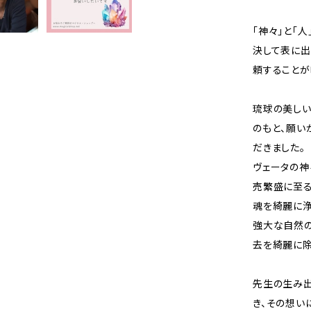
「神々」と「
決して表に出
頼することが
琉球の美しい
のもと、願い
だきました。
ヴェータの神
売繁盛に至る
魂を綺麗に浄
強大な自然の
去を綺麗に除
先生の生み
き、その想い