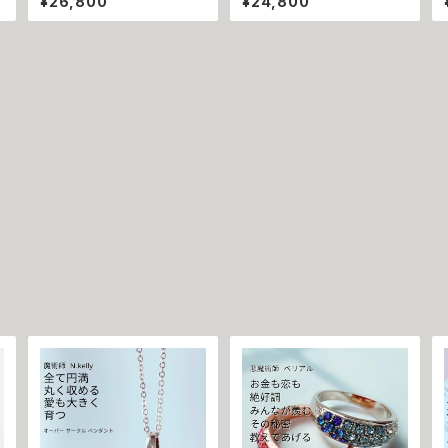
¥26,800
¥24,800
たを応援 大開運 成功・金運・
ィテの神秘パワー クロス リン
良縁 マチュラダイヤモンド 揺
グ ネックレス｜復縁・片思い
れるネックレス 祈祷師 澪央
成就 N.Kelly 製作 恋愛運 人
お守り 福徳 パワーストーン
間関係 縁結び 魅力アップ エ
天然石 ご利益 お守り 霊感霊
ネルギー 魅力 魔力 魔術 白
視 スピリチュアル 強運 神社
魔術 願い 叶う 結び 開運 強
神様
運 本物 パワーストーン お守
り 強力 男女兼用