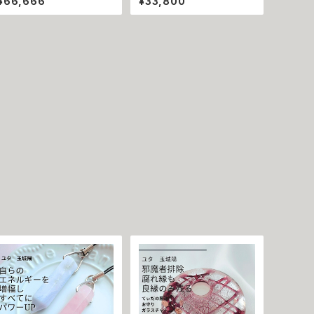
¥66,666
¥33,800
【ヘルズラブ】スマイル ハワイ
生業守護 才能開花 ロングネ
アン ネックレス ステンレス 悪
ックレス 魔術師アリエル 魔術
魔術師 べリアル 魔術 魔法魔
金運 仕事運 開運 豊かさ 強
術 魔法 不倫 ライバル 三角関
力 白魔術 魔術 占い おまじな
係 ペンダント 強力 排除 略奪
い 成就 お守り ひまわり 鍵 蜂
愛 成就