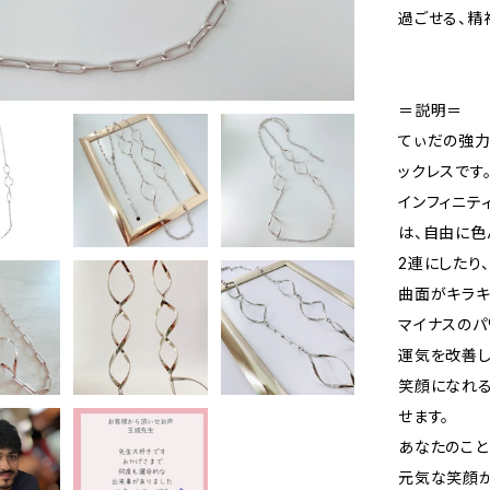
過ごせる、精
＝説明＝
てぃだの強力
ックレスです
インフィニテ
は、自由に色
2連にしたり
曲面がキラキ
マイナスのパ
運気を改善し
笑顔になれる
せます。
あなたのこと
元気な笑顔