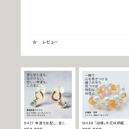
レビュー
B427 幸運を支配し、愛と富
M448 「胡蝶」木花咲耶姫の
を引き寄せる 悪魔の馬蹄 K1
愛の祈り パール シトリン リ