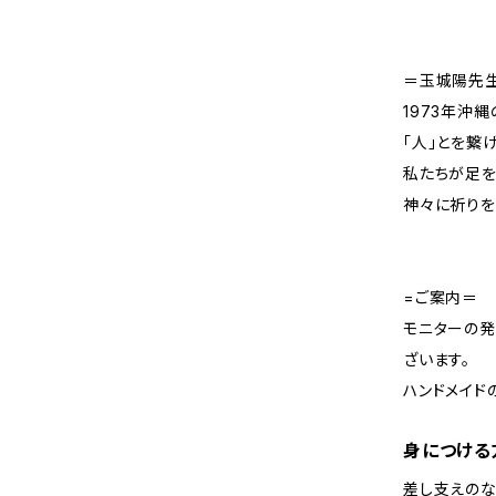
＝玉城陽先
1973年沖
「人」とを繋
私たちが足
神々に祈りを
=ご案内＝
モニターの
ざいます。
ハンドメイド
身につける
差し支えの