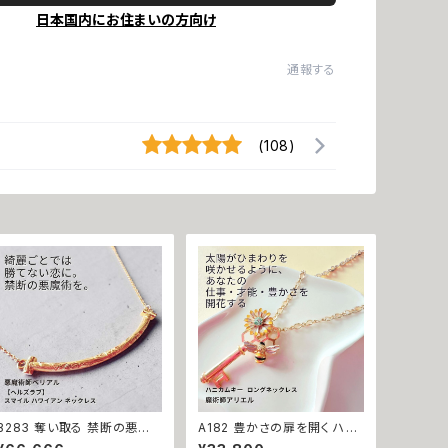
日本国内にお住まいの方向け
通報する
(108)
B283 奪い取る 禁断の悪魔
A182 豊かさの扉を開く ハニ
術 恋の勝者になれる 縁切り
カムキー 太陽開花の仕事運・