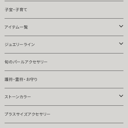
魔術師Sara Serendipity
遠距離
子宝・子育て
祈祷師澪央
復縁したい・取り戻したい愛情
アイテム一覧
ユタ玉城陽
人に言えない関係
ネックレス
ジュエリーライン
出会いが欲しい
ブレスレット・アンクレット
Ｋ１０
旬のパールアクセサリー
結婚したい
リング
K１４
護符・霊符・お守り
人気運・モテる
イヤリング・ピアス
Ｋ１８
ストーンカラー
ストラップ・キーホルダー
プラチナ
クリア
プラスサイズアクセサリー