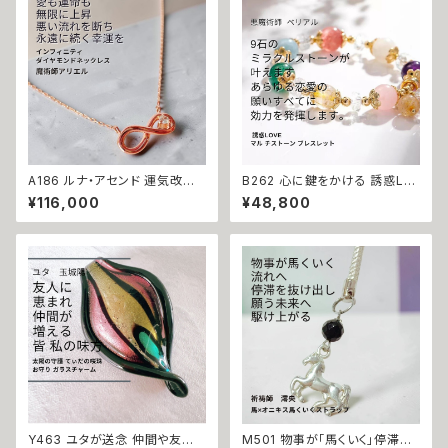
メンズ ライオン プレート ドッグ
ニセックス 魔術アイテム 指輪
タグ 魔術 アクセサリー ブラック
お守り 厄除け
A186 ルナ・アセンド 運気改善
B262 心に鍵をかける 誘惑LO
永遠の幸運を結ぶ フルムーン魔
VEブレスレット 幸せになれる
¥116,000
¥48,800
術 開運 インフィニティ ダイヤモ
悪魔術師 べリアル 願望成就 天
ンド 0.01ct K10 ネックレス 魔
然石 マルチストーン ブレスレッ
術師アリエル お守り 強力 魔術
ト お守り パワーストーン 天然
願い 叶う 恋愛運 縁結び 限定
石 数珠 強力 縁結び 恋結び 良
無限 ジュエリー ペンダント パ
縁 引き寄せ 叶う マルチカラー
ワーストーン
Y463 ユタが送念 仲間や友人
M501 物事が「馬くいく」停滞を