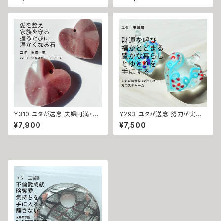
陽の守護 てぃだの金珠 しずく
運 エンペロープ コンパクト ミ
お守り ガラスチャーム 沖縄 海
ニ レザーウォレット 金運・財運・
花 ユタ キーホルダー お守り 祈
人脈運 恋愛運・良縁・愛情運 仕
祷 金運 財運 幸運 強力
事運・発展運・成功運 祈祷 恵比
須様 造化の三神 龍神 御守り
Y310 ユタが送念 夫婦円満・家
Y293 ユタが送念 努力が実を
族を守る 愛と絆を結ぶ てぃだ
結ぶ 財運が上向く 海の守護 て
¥7,900
¥7,500
のくくる珠 ハート ジャスパー チ
ぃだの金珠 お守り ハート ガラ
ャーム 天然石 お守り 守護守り
スチャーム 占い 祈祷 送念 金運
煌めき 家族愛 家庭愛 子育て
財運 開運 幸運 最強 海 祈祷師
子宝 結婚 夫婦円満 仲良し 仲
御守り 沖縄 強さ ネイチャーパ
直り 縁結び 海 沖縄 玉城 ユタ
ワー
占い お守り ハート 人間関係 開
運 神人 波