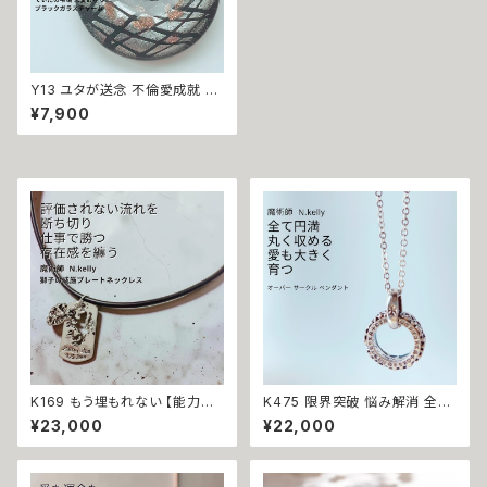
Y13 ユタが送念 不倫愛成就 略
奪愛 気持ちを手に入れる 気を
¥7,900
惹く 太陽の守護 てぃだの雫環
恋愛 お守り ブラック ガラスチャ
ーム 円 チェック 送念 恋愛運 縁
結び 略奪 不倫 三角関係 海 祈
祷 おまじない 沖縄
K169 もう埋もれない 【能力開
K475 限界突破 悩み解消 全て
花 名声 財力 精神力 判断力】仕
を丸く収める 愛を育む オーバー
¥23,000
¥22,000
事運を覚醒させる 獅子の威厳
サークル ペンダント N.kelly製
と勝者のカリスマ コードチョー
作 開運 白魔術 人間関係 仲直
カー プレート ネックレス N.Kel
り 円満 尊敬 白魔術 リング 魔
ly製作 ユニセックス 男女兼用
除けお守り メンズ 男女兼用 ユ