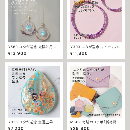
Y568 ユタが送念 太陽と月に
Y393 ユタが送念 マイナスの感
守られる てぃだの輝虹玉(きらだ
情に別れを告げる 運命を正す
¥13,900
¥11,800
ま) 光が差すたび、願いが動き出
波動の調律器 インドラの守護
す 魔除け 浄化 天然石 サンキャ
アメジスト パワーストーン ブレ
ッチャー ユタ ローズクォーツ ア
スレット 天然石 御守り おまじな
メジスト 祈祷 送念 開運 幸福
い 強力 財運 魔除け 占い 開運
繁栄 仕事 順風満帆 沖縄 強さ
お守り パワーストーン 強力浄化
ネイチャーパワー 愛され かわ
縁切り スピリチュアル 自己防衛
いい 上品
整える 調律 祈祷 沖縄 海 エネ
ルギー ユタ ネイチャーパワー
ちゅら
Y365 ユタが送念 金運上昇 恵
M569 奇跡のコラボ「祈祷師 澪
みが降り注ぎ豊かさが満ちる 太
央 先生×風水師 さくら 先生」開
¥7,200
¥29,800