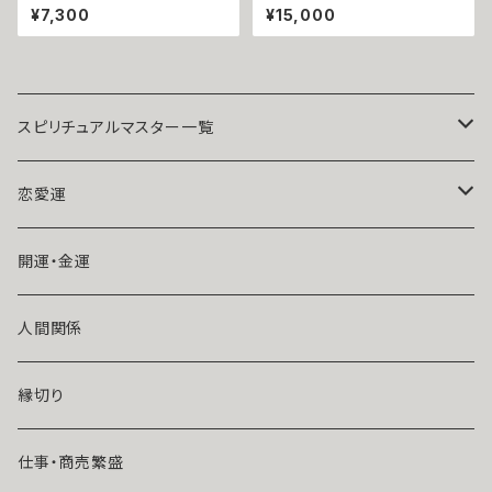
に恵まれる 人の輪が広がる 太
打ち破り勝運を呼び込む 馬 オ
¥7,300
¥15,000
陽の守護 てぃだの咲珠 お守り
ニキス シルバー ストラップ キー
ガラスチャーム 対人運 人望 仲
ホルダー 祈祷師 澪央（みお）手
間 友達 恋人 人間関係 守護 幸
掘り お守り 強力 財運 縁結び
運 開運 チャンス 人気 沖縄 魅
魔除け 占い 開運 運気上昇 成
力 ネイチャーパワー 向上
功 出世 お守り 御守り おまじな
い 叶う 願望成就
スピリチュアルマスター一覧
魔術師アリエル
恋愛運
悪魔術師べリアル
片思い
開運・金運
風水師さくら
ライバルの居る恋（略奪したい）
人間関係
魔術師恋雪
年齢差のある恋（年上・年下）
縁切り
魔術師N.Kelly
マンネリ気味の恋
仕事・商売繁盛