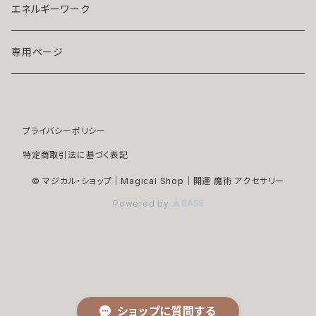
マスクピアス
ダイヤモンド
ブルー
エネルギーワーク
ブローチ
モアサナイト
レッド
専用ページ
ペンダントトップ
色石
パープル
プライバシーポリシー
開運アイテム
パール
ピンク
特定商取引法に基づく表記
浄化アイテム
イエロー
© マジカル・ショップ｜Magical Shop｜開運 魔術 アクセサリー
Powered by
縁切りアイテム
グリーン
ユニセックスアイテム
ホワイト
ヘアアクセサリー
ブラック
ショップに質問する