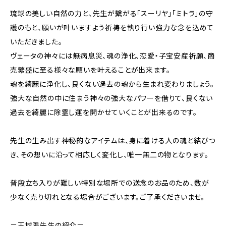
琉球の美しい自然の力と、先生が繋がる「スーリヤ」「ミトラ」の守
護のもと、願いが叶いますよう祈祷を執り行い強力な念を込めて
いただきました。
ヴェータの神々には無病息災、魂の浄化、恋愛・子宝安産祈願、商
売繁盛に至る様々な願いを叶えることが出来ます。
魂を綺麗に浄化し、良くない過去の魂から生まれ変わりましょう。
強大な自然の中に住まう神々の強大なパワーを借りて、良くない
過去を綺麗に除霊し運を開かせていくことが出来るのです。
先生の生み出す神秘的なアイテムは、身に着ける人の魂と結びつ
き、その想いに沿って相応しく変化し、唯一無二の物となります。
普段立ち入りが難しい特別な場所での送念のお品のため、数が
少なく売り切れとなる場合がございます。ご了承くださいませ。
＝玉城陽先生の紹介＝