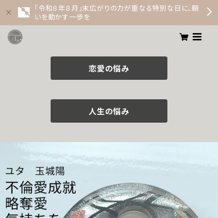
「令和８年８月」末広がりの力が重なる特別な日に、願
いを動かす一歩を
恋愛の悩み
人生の悩み