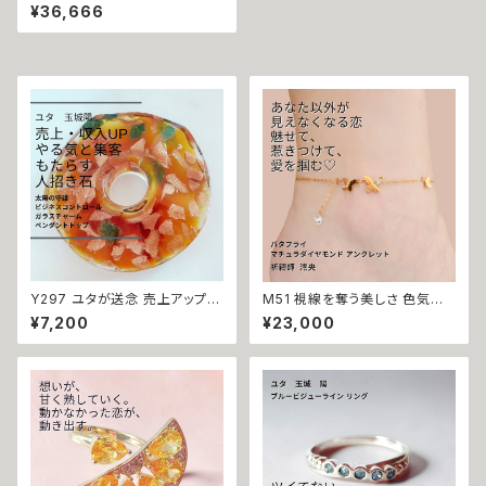
に入れる 勝者は私 「強力魔術」
¥36,666
一滴 ノーブル シャイン ゴールド
ピアス 悪魔術師 ベリアル 略奪
気持ちを揺さぶる モテる 人気
運 金運 開運 お金に好かれる
悪魔術師 ベリアル 魔術 悪魔術
黒魔術 おまじない 呪 本物 魔術
師 魔法 強力 ナンバー１ のし上
がる 願いを叶える 恋愛成就 か
わいい 綺麗
Y297 ユタが送念 売上アップ
M51 視線を奪う美しさ 色気で
やる気をもたらす ビジネスコン
惑わす「胡蝶石」 木花咲耶姫（こ
¥7,200
¥23,000
トロール ガラスチャーム ペンダ
のはなさくやひめ）の愛の力で愛
ントトップ 仕事運 商売運 就活
を制す バタフライ 蝶々 マチュラ
転職 ユタ 占い 祈祷 送念 雫 ビ
ダイヤモンド アンクレット 守り
ジネス運 チャンス 成功 沖縄 魅
石 祈祷師 澪央（みお）祈祷【恋
力 ネイチャーパワー お守り 御
愛運】お守り 繁栄 美しさ 縁結
守り 祈祷師 最強 強力 パワース
び 本命 デート 愛され 色気 モ
トーン
テ 誘惑 略奪 成功 成就 叶う 天
然石 パワーストーン