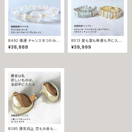
成就 略奪 ライバル 縁結び お守
り 開運
B492 強運 チャンスをつかみ取
B513 愛も富も幸運も手に入れ
る ギャンブル運 裏切り封じ クリ
る 勝者の運命へ格上げ 強力魔
¥38,888
¥39,999
スタル ローズ スモーキークォー
術 モナムール・アバンダンス レ
ツ ブレスレット 水晶 悪魔術師
ガリアライン エタニティ チェー
ベリアル パワーストーン 強力
ンリング 恋愛成就 金運上昇 開
魔術 悪魔術 黒魔術 おまじない
運 悪魔術師ベリアル マチュラダ
呪 本物 魔術師 魔法 強力 引き
イヤモンド フリーサイズ 大開運
寄せ 願いを叶える お守り Brac
金運 財運 幸運 願望成就 黒魔
elet 数珠
術 おまじない 呪 本物 魔術師
魔法 強力
B285 運気向上 恋もお金も手