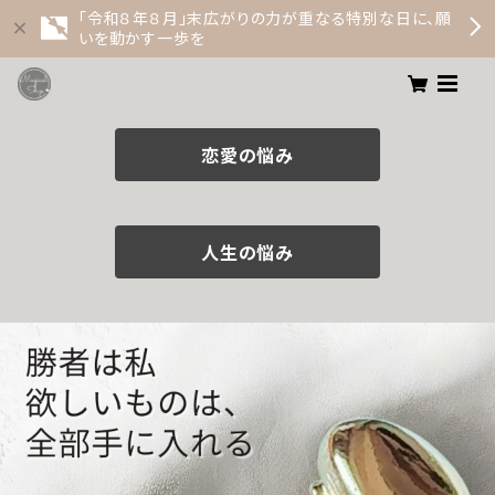
「令和８年８月」末広がりの力が重なる特別な日に、願
いを動かす一歩を
恋愛の悩み
人生の悩み