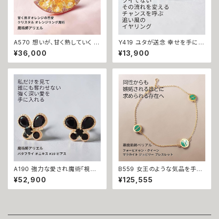
A570 想いが、甘く熟していく オ
Y419 ユタが送念 幸せを手に入
レンジの恋愛魔術で恋愛成就
れる 緊張改善 自信をもたらす
¥36,000
¥13,900
スワロフスキークリスタル オレ
人間関係改善 仕事運アップ ブ
ンジリング 指輪 魔術師 アリエ
ルービジューライン リング 占い
ル 白魔術 強力 魔法 お守り 開
祈祷 送念 恋愛運 仕事運 魅力
運 願いが叶う 片想い 愛され 溺
魅了 モテる 最強 海 祈祷師 お
愛 魅力 モテ 恋愛成就 魔術 お
守り 御守り 沖縄 強さ ネイチャ
まじない 白魔術
ーパワー
A190 強力な愛され魔術「視線
B559 女王のような気品を手に
封印」執愛の蝶 私以外見ないで
する フォービドゥン・クイーン L
¥52,900
¥125,555
狂おしいほど愛されたい 浮気防
OVE マラカイト ジュビリー ブレ
止 バタフライ オニキス K10 ピ
スレット K10 女王の恋愛魔術
アス 魔術師アリエル 独占愛 独
ゴールドの輝き 愛されたい モテ
占欲 独り占め 視線 愛され力
魔術 悪魔術師 べリアル 願望成
好かれる 気持ちを繋ぎ止める
就 アクセサリー ブレスレット 魔