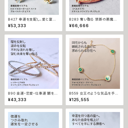
B427 幸運を支配し、愛と富を
B283 奪い取る 禁断の悪魔術
引き寄せる 悪魔の馬蹄 K10 イ
恋の勝者になれる 縁切り【ヘル
¥53,333
¥66,666
エローゴールド ハート ブルート
ズラブ】スマイル ハワイアン ネ
パーズ ピアス 悪魔術師ベリアル
ックレス ステンレス 悪魔術師
願望成就 アクセサリー パワース
べリアル 魔術 魔法魔術 魔法 不
トーン10金 さくら チェリー 魔術
倫 ライバル 三角関係 ペンダン
強力 悪魔術 黒魔術 おまじない
ト 強力 排除 略奪愛 成就
呪 本物 魔術師 金運 財運 収入
アップ 臨時収入 略奪 ライバル
縁結び お守り 開運
B90 金運・恋愛・仕事運 闇を反
B559 女王のような気品を手に
射し魔力を倍増させる レリウー
する フォービドゥン・クイーン L
¥43,333
¥125,555
リアの力 インフィニティクロス
OVE マラカイト ジュビリー ブレ
ビジュー ブレスレット バングル
スレット K10 女王の恋愛魔術
悪魔術師 べリアル マチュラダイ
ゴールドの輝き 愛されたい モテ
ヤモンド 成就 お守り 叶う 好転
魔術 悪魔術師 べリアル 願望成
おまじない 本物 フリーサイズ
就 アクセサリー ブレスレット 魔
サバト 魔術 強力 貧困脱出
術 強力 悪魔術 黒魔術 おまじ
ない 呪 本物 魔術師 魔法 恋愛