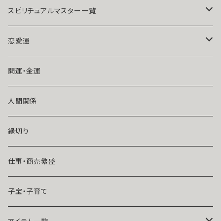
不倫防止 ブラック 蝶々 パピヨ
術 強力 悪魔術 黒魔術 おまじ
ン パワーストーン ストラップ 叶
ない 呪 本物 魔術師 魔法 恋愛
スピリチュアルマスター一覧
う 魔術アクセサリー 成就 恋愛
成就 略奪 ライバル 縁結び お守
運
り 開運
魔術師アリエル
恋愛運
悪魔術師べリアル
片思い
開運・金運
風水師さくら
ライバルの居る恋（略奪したい）
人間関係
魔術師恋雪
年齢差のある恋（年上・年下）
縁切り
魔術師N.Kelly
マンネリ気味の恋
仕事・商売繁盛
魔術師Sara Serendipity
遠距離
子宝・子育て
祈祷師澪央
復縁したい・取り戻したい愛情