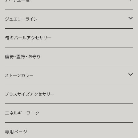
アイテム一覧
ユタ玉城陽
人に言えない関係
ネックレス
ジュエリーライン
出会いが欲しい
ブレスレット・アンクレット
Ｋ１０
旬のパールアクセサリー
結婚したい
リング
K１４
護符・霊符・お守り
人気運・モテる
イヤリング・ピアス
Ｋ１８
ストーンカラー
ストラップ・キーホルダー
プラチナ
クリア
プラスサイズアクセサリー
マスクピアス
ダイヤモンド
ブルー
エネルギーワーク
ブローチ
モアサナイト
レッド
専用ページ