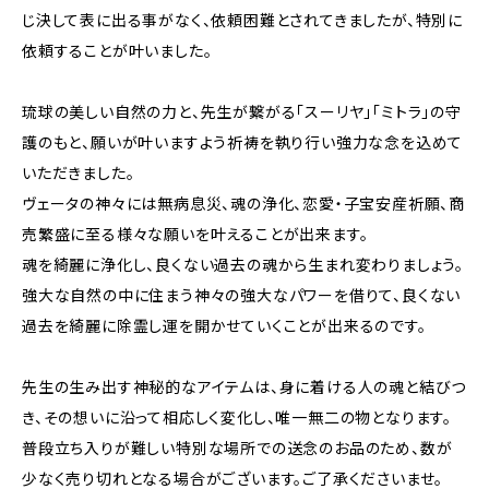
じ決して表に出る事がなく、依頼困難とされてきましたが、特別に
依頼することが叶いました。
琉球の美しい自然の力と、先生が繋がる「スーリヤ」「ミトラ」の守
護のもと、願いが叶いますよう祈祷を執り行い強力な念を込めて
いただきました。
ヴェータの神々には無病息災、魂の浄化、恋愛・子宝安産祈願、商
売繁盛に至る様々な願いを叶えることが出来ます。
魂を綺麗に浄化し、良くない過去の魂から生まれ変わりましょう。
強大な自然の中に住まう神々の強大なパワーを借りて、良くない
過去を綺麗に除霊し運を開かせていくことが出来るのです。
先生の生み出す神秘的なアイテムは、身に着ける人の魂と結びつ
き、その想いに沿って相応しく変化し、唯一無二の物となります。
普段立ち入りが難しい特別な場所での送念のお品のため、数が
少なく売り切れとなる場合がございます。ご了承くださいませ。