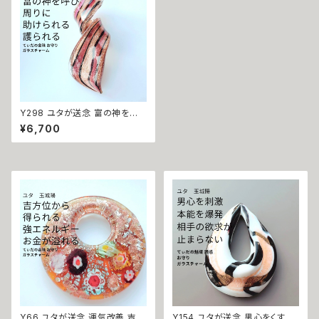
Y298 ユタが送念 富の神を呼
ぶ 周囲の助けを得られる 人生
¥6,700
が上向く 太陽の守護 てぃだの
金珠 お守り ガラスチャーム 金
運 財運 収入アップ 臨時収入 当
たる 福の神 守護 幸運 開運 チ
ャンス 成功 沖縄 魅力 ネイチャ
ーパワー 向上
Y66 ユタが送念 運気改善 吉方
Y154 ユタが送念 男心をくすぐ