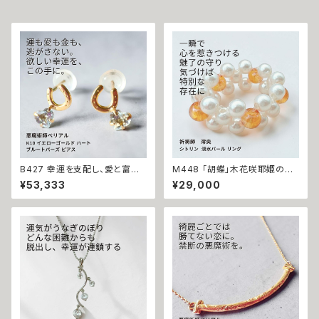
B427 幸運を支配し、愛と富を
M448 「胡蝶」木花咲耶姫の愛
引き寄せる 悪魔の馬蹄 K10 イ
の祈り パール シトリン リング
¥53,333
¥29,000
エローゴールド ハート ブルート
運気上昇 成功 出世 恋愛運 魅
パーズ ピアス 悪魔術師ベリアル
力運 縁結び お守り 御守り おま
願望成就 アクセサリー パワース
じない 叶う 祈祷 祈祷師 澪央
トーン10金 さくら チェリー 魔術
願望成就 開運 開運グッズ 恋愛
強力 悪魔術 黒魔術 おまじない
成就 引き寄せ 運命 成功運 人
呪 本物 魔術師 金運 財運 収入
間関係 良縁 良縁成就 人気運
アップ 臨時収入 略奪 ライバル
魅了 モテ 運気 恋愛 おまもり
縁結び お守り 開運