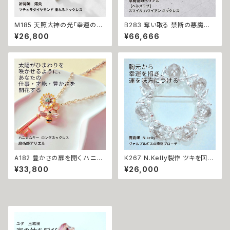
M185 天照大神の光「幸運の連
B283 奪い取る 禁断の悪魔術
鎖」運が味方し誰もがあなたを
恋の勝者になれる 縁切り【ヘル
¥26,800
¥66,666
応援 大開運 成功・金運・良縁 マ
ズラブ】スマイル ハワイアン ネ
チュラダイヤモンド 揺れるネッ
ックレス ステンレス 悪魔術師
クレス 祈祷師 澪央 お守り 福徳
べリアル 魔術 魔法魔術 魔法 不
パワーストーン 天然石 ご利益
倫 ライバル 三角関係 ペンダン
お守り 霊感霊視 スピリチュアル
ト 強力 排除 略奪愛 成就
強運 神社 神様
A182 豊かさの扉を開く ハニカ
K267 N.Kelly製作 ツキを回復
ムキー 太陽開花の仕事運・生業
開運召致 幸運を手繰り寄せる
¥33,800
¥26,000
守護 才能開花 ロングネックレ
バタフライ サークル スモーキー
ス 魔術師アリエル 魔術 金運 仕
カラー ブローチ 好転させる ヴ
事運 開運 豊かさ 強力 白魔術
ァルプルギスの魔術ブローチ 金
魔術 占い おまじない 成就 お守
運 財運 魅力アップ エネルギー
り ひまわり 鍵 蜂
魅力 魔力 魔術 白魔術 クリスタ
ルガラス 蝶々 開運 強運 本物
パワーストーン お守り 強力