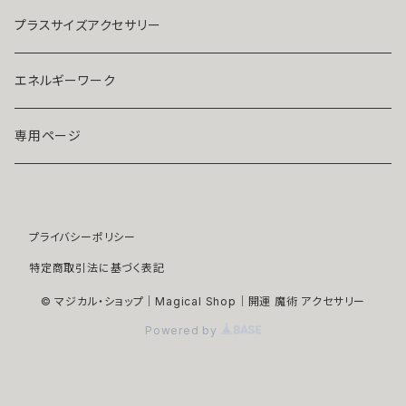
ストラップ・キーホルダー
プラチナ
クリア
プラスサイズアクセサリー
マスクピアス
ダイヤモンド
ブルー
エネルギーワーク
ブローチ
モアサナイト
レッド
専用ページ
ペンダントトップ
色石
パープル
プライバシーポリシー
開運アイテム
パール
ピンク
特定商取引法に基づく表記
浄化アイテム
イエロー
© マジカル・ショップ｜Magical Shop｜開運 魔術 アクセサリー
Powered by
縁切りアイテム
グリーン