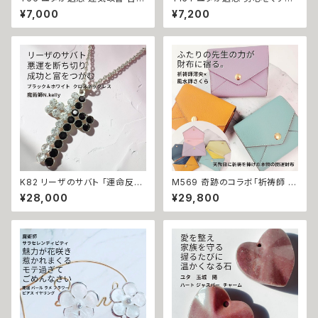
位から得られる強エネルギー 太
る性的魅力が溢れ出す 色っぽさ
¥7,000
¥7,200
陽の守護 てぃだの吉珠 お守り
UP てぃだの魅環 誘惑 お守り
ガラス チャーム 沖縄 海 お守り
ガラスチャーム 魅了 セクシャル
祈祷 金運 幸運 縁切り チャンス
な魅力 モテる 良縁 成就 おまじ
を手にする 貧乏脱出 ペンダント
ない 祈祷 ペンダントトップ
トップ 開運
K82 リーザのサバト 「運命反転
M569 奇跡のコラボ「祈祷師 澪
のクロス」悪運を断ち切り成功
央 先生×風水師 さくら 先生」開
¥28,000
¥29,800
と富をつかむ 金運上昇 キャリア
運 エンペロープ コンパクト ミ
アップ マチュラダイヤモンド ク
ニ レザーウォレット 金運・財運・
ロスペンダント 魔術師 N.kelly
人脈運 恋愛運・良縁・愛情運 仕
十字架 魔術 白魔術 運気アップ
事運・発展運・成功運 祈祷 恵比
おまもり おまじない 魔術 本物
須様 造化の三神 龍神 御守り
強力 白魔術 占い 願いが叶う