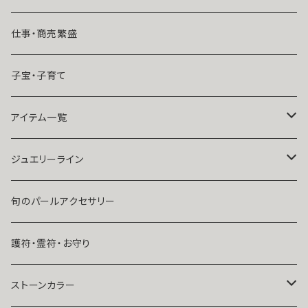
魔術師N.Kelly
マンネリ気味の恋
仕事・商売繁盛
魔術師Sara Serendipity
遠距離
子宝・子育て
祈祷師澪央
復縁したい・取り戻したい愛情
アイテム一覧
ユタ玉城陽
人に言えない関係
ネックレス
ジュエリーライン
出会いが欲しい
ブレスレット・アンクレット
Ｋ１０
旬のパールアクセサリー
結婚したい
リング
K１４
護符・霊符・お守り
人気運・モテる
イヤリング・ピアス
Ｋ１８
ストーンカラー