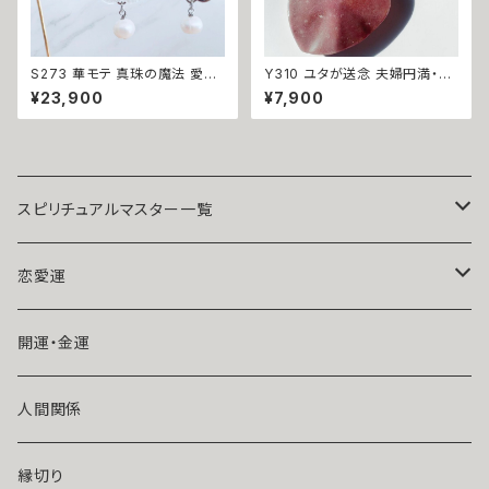
S273 華モテ 真珠の魔法 愛さ
Y310 ユタが送念 夫婦円満・家
れ上手な人気者へ 開運 パール
族を守る 愛と絆を結ぶ てぃだ
¥23,900
¥7,900
ラメ フラワー ピアス イヤリング
のくくる珠 ハート ジャスパー チ
ウィッカの３つの魔法 花 人気 モ
ャーム 天然石 お守り 守護守り
テ 言い寄られる輝く 開運 運気
煌めき 家族愛 家庭愛 子育て
アップ 幸運 召致 潜在能力 魔術
子宝 結婚 夫婦円満 仲良し 仲
魔法 おまじない 白魔法 強力 ア
直り 縁結び 海 沖縄 玉城 ユタ
クセサリー パワーストーン
占い お守り ハート 人間関係 開
運 神人 波
スピリチュアルマスター一覧
魔術師アリエル
恋愛運
悪魔術師べリアル
片思い
開運・金運
風水師さくら
ライバルの居る恋（略奪したい）
人間関係
魔術師恋雪
年齢差のある恋（年上・年下）
縁切り