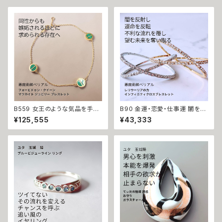
確実 成就 成功 大人気 モテる
魔術師 強力 恋愛運 片想い 略
奪愛 復縁 復活 魔術 アクセサリ
ー お守り 縁結び 白魔術 人気
モテる パワーストーン おまじな
い 開運
B559 女王のような気品を手に
B90 金運・恋愛・仕事運 闇を反
する フォービドゥン・クイーン L
射し魔力を倍増させる レリウー
¥125,555
¥43,333
OVE マラカイト ジュビリー ブレ
リアの力 インフィニティクロス
スレット K10 女王の恋愛魔術
ビジュー ブレスレット バングル
ゴールドの輝き 愛されたい モテ
悪魔術師 べリアル マチュラダイ
魔術 悪魔術師 べリアル 願望成
ヤモンド 成就 お守り 叶う 好転
就 アクセサリー ブレスレット 魔
おまじない 本物 フリーサイズ
術 強力 悪魔術 黒魔術 おまじ
サバト 魔術 強力 貧困脱出
ない 呪 本物 魔術師 魔法 恋愛
成就 略奪 ライバル 縁結び お守
り 開運