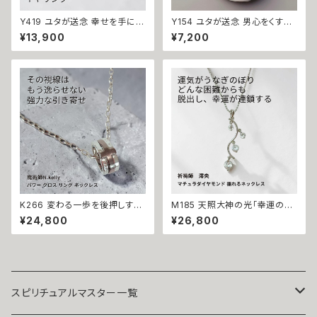
Y419 ユタが送念 幸せを手に入
Y154 ユタが送念 男心をくすぐ
れる 緊張改善 自信をもたらす
る性的魅力が溢れ出す 色っぽさ
¥13,900
¥7,200
人間関係改善 仕事運アップ ブ
UP てぃだの魅環 誘惑 お守り
ルービジューライン リング 占い
ガラスチャーム 魅了 セクシャル
祈祷 送念 恋愛運 仕事運 魅力
な魅力 モテる 良縁 成就 おまじ
魅了 モテる 最強 海 祈祷師 お
ない 祈祷 ペンダントトップ
守り 御守り 沖縄 強さ ネイチャ
ーパワー
K266 変わる一歩を後押しする
M185 天照大神の光「幸運の連
【強力な引き寄せ】アフロディテ
鎖」運が味方し誰もがあなたを
¥24,800
¥26,800
の神秘パワー クロス リング ネ
応援 大開運 成功・金運・良縁 マ
ックレス｜復縁・片思い成就 N.
チュラダイヤモンド 揺れるネッ
Kelly 製作 恋愛運 人間関係 縁
クレス 祈祷師 澪央 お守り 福徳
結び 魅力アップ エネルギー 魅
パワーストーン 天然石 ご利益
力 魔力 魔術 白魔術 願い 叶う
お守り 霊感霊視 スピリチュアル
結び 開運 強運 本物 パワースト
強運 神社 神様
ーン お守り 強力 男女兼用
スピリチュアルマスター一覧