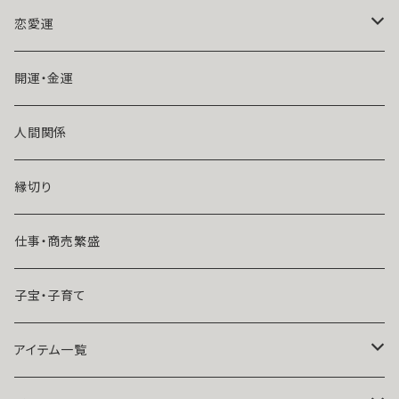
魔術師アリエル
恋愛運
悪魔術師べリアル
片思い
開運・金運
風水師さくら
ライバルの居る恋（略奪したい）
人間関係
魔術師恋雪
年齢差のある恋（年上・年下）
縁切り
魔術師N.Kelly
マンネリ気味の恋
仕事・商売繁盛
魔術師Sara Serendipity
遠距離
子宝・子育て
祈祷師澪央
復縁したい・取り戻したい愛情
アイテム一覧