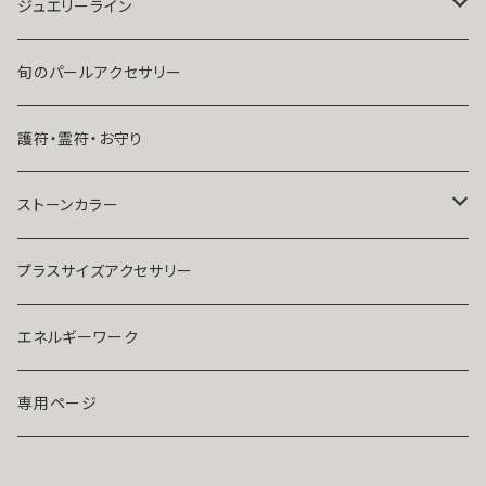
ユタ玉城陽
人に言えない関係
ネックレス
ジュエリーライン
出会いが欲しい
ブレスレット・アンクレット
Ｋ１０
旬のパールアクセサリー
結婚したい
リング
K１４
護符・霊符・お守り
人気運・モテる
イヤリング・ピアス
Ｋ１８
ストーンカラー
ストラップ・キーホルダー
プラチナ
クリア
プラスサイズアクセサリー
マスクピアス
ダイヤモンド
ブルー
エネルギーワーク
ブローチ
モアサナイト
レッド
専用ページ
ペンダントトップ
色石
パープル