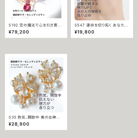
S192 恋の魔法で心を引き寄
S547 運命を切り拓く あなたに
せ、ライバルを出し抜く 恋愛運命
眠る魅力が花開く 片思い解消
¥79,200
¥19,800
のアミュレット セレンディピティ
ローズクォーツ カラフル ビーズ
魔術師 天然石 マルチストーン
アンクレット 魔術師 サラ・セレン
フラワー イヤーカフ お守り ガー
ディピティ 魔術 白魔術 願望成
ネット アメジスト ライトアメジス
就 推し活 モテ 恋愛成就 愛され
ト マチュラダイヤモンド ピンクト
ルマリン ローズクォーツ 淡水パ
ール サラ 強力 略奪 ライバル 引
き寄せ 片想い 成就 願い叶う お
守り チャンス デート
S35 色気、開放中 美の女神降
臨 恋が動き出す クリスタル プ
¥28,900
ルメリア パール フラワー イヤリ
ング 特別なウィッカの魔法 サ
ラ・セレンディピティ 誘惑 デート