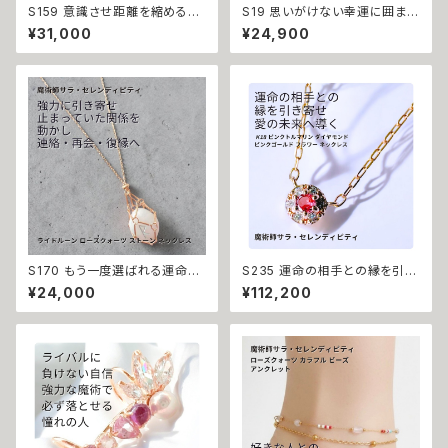
S159 意識させ距離を縮める輝
S19 思いがけない幸運に囲まれ
き 好感度が上がる 人気アップ
る 運を引き寄せる 一発逆転 開
¥31,000
¥24,900
惚れさせ フラワー マチュラダイ
運 強運 金運 ネガティブエネル
ヤモンド ブレスレット 魔術 アク
ギーをかき消す 逆転のロンバス
セサリー ジュビリー 手首 サラ
ひし形 ローズクォーツ ブレスレ
セレンディピティ お守り 縁結び
ット サラ セレンディピティ ウィッ
白魔術 縁切り パワーストーン
カの３つの魔法 魔術 アクセサリ
おまじない 開運 モテる 美しさ
ー お守り 金運 財運 くじ運 席運
可憐 上品度アップ 振り向かせ
開運 運気アップ 幸運 召致 潜在
る 好きにさせる 花
能力 子宝 子授け 幸運期 魔術
魔法 おまじない 白魔法 強力 ア
クセサリー パワーストーン
S170 もう一度選ばれる運命へ
S235 運命の相手との縁を引き
離れた心を引き寄せる ライドル
寄せ、愛の未来へ導く 縁結び 片
¥24,000
¥112,200
ーン ローズクォーツ ストーン
想い 成就 ウィッカの魔法 K18
ネックレス 魔術師 サラ・セレン
ピンクトルマリン ダイヤモンド
ディピティ ロングネックレス 仲
ピンクゴールド フラワー ネック
直り 再会 necklace 復縁
レス サラ・セレンディピティ 出会
い 縁結び 恋愛成就 お守り 強
力 年の差 パワーストーン 白魔
術