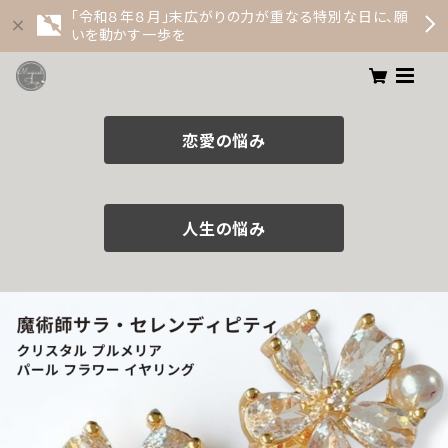
「令和８年８月」末広がりの力が重なる特別な日に、願
いを動かす一歩を
恋愛の悩み
人生の悩み