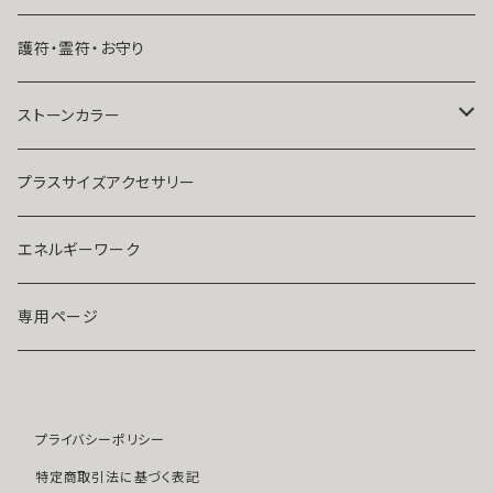
結婚したい
リング
K１４
護符・霊符・お守り
人気運・モテる
イヤリング・ピアス
Ｋ１８
ストーンカラー
ストラップ・キーホルダー
プラチナ
クリア
プラスサイズアクセサリー
マスクピアス
ダイヤモンド
ブルー
エネルギーワーク
ブローチ
モアサナイト
レッド
専用ページ
ペンダントトップ
色石
パープル
プライバシーポリシー
開運アイテム
パール
ピンク
特定商取引法に基づく表記