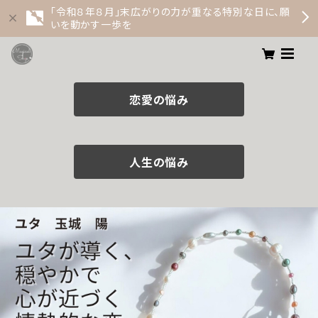
「令和８年８月」末広がりの力が重なる特別な日に、願
いを動かす一歩を
恋愛の悩み
人生の悩み