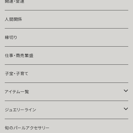
悪魔術師べリアル
片思い
開運・金運
風水師さくら
ライバルの居る恋（略奪したい）
人間関係
魔術師恋雪
年齢差のある恋（年上・年下）
縁切り
魔術師N.Kelly
マンネリ気味の恋
仕事・商売繁盛
魔術師Sara Serendipity
遠距離
子宝・子育て
祈祷師澪央
復縁したい・取り戻したい愛情
アイテム一覧
ユタ玉城陽
人に言えない関係
ネックレス
ジュエリーライン
出会いが欲しい
ブレスレット・アンクレット
Ｋ１０
旬のパールアクセサリー