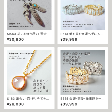
M563 災いを焼き尽くし運命を
B513 愛も富も幸運も手に入れ
切り拓く 停滞・不運・恐れを払拭
る 勝者の運命へ格上げ 強力魔
¥30,800
¥39,999
天手力男命 ミラクルフェザー ロ
術 モナムール・アバンダンス レ
ングネックレス 祈祷 羽 羽根 ユ
ガリアライン エタニティ チェー
ニセックス 男女兼用 祈祷師 澪
ンリング 恋愛成就 金運上昇 開
央 パワー 高次元 エネルギー 開
運 悪魔術師ベリアル マチュラダ
運 厄除け 厄払い 厄祓い 縁切り
イヤモンド フリーサイズ 大開運
開運 強運 本物 お守り 護符 強
金運 財運 幸運 願望成就 黒魔
力 フェザー
術 おまじない 呪 本物 魔術師
魔法 強力
S183 出会い・恋・絆、全てを甘く
B555 金運・恋愛・仕事運を一気
結びつける 恋愛成就 ピーチ ド
に反転 レリウーリアの反射魔術
¥28,000
¥39,999
ロップ ローズクォーツネックレ
サウィンのサバトで仕上げた モ
ス 心を虜にする魔法 パワースト
ナムール・ボヌール ピジュー リ