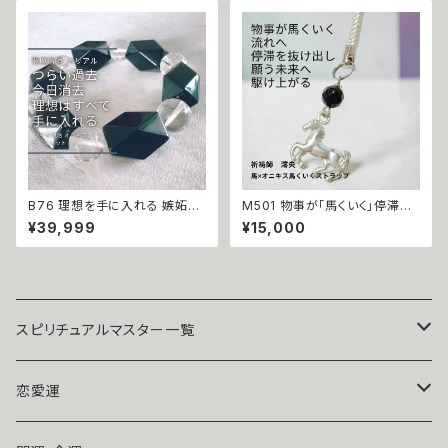
ーン ネックレス サラ・セレンディ
ング 悪魔術師 べリアル 金運 財
ピティ 恋愛運 上昇 お守り 願い
運 強力 魔術 悪魔術 黒魔術 お
叶う 婚活 縁結び 天然石 恋守り
まじない 呪 本物 魔術師 魔法
片思い 縁結び 対人運
強力 引き寄せ 願いを叶える 恋
愛成就 お守り 開運
B76 理想を手に入れる 嫉妬や
M501 物事が「馬くいく」停滞を
不安を消し去る コンプレックス
打ち破り勝運を呼び込む 馬 オ
¥39,999
¥15,000
除去 ツキを復活 オニキス ブレ
ニキス シルバー ストラップ キー
スレット 悪魔術師 べリアル メン
ホルダー 祈祷師 澪央（みお）手
タル改善 対人運 人間関係 ブラ
掘り お守り 強力 財運 縁結び
ック オニキス 行き違い 願望成
魔除け 占い 開運 運気上昇 成
就
功 出世 お守り 御守り おまじな
い 叶う 願望成就
スピリチュアルマスター一覧
魔術師アリエル
恋愛運