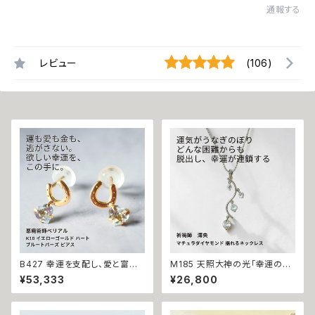
通報する
レビュー
(106)
B427 幸運を支配し、愛と富を
M185 天照大神の光「幸運の連
引き寄せる 悪魔の馬蹄 K10 イ
鎖」運が味方し誰もがあなたを
¥53,333
¥26,800
エローゴールド ハート ブルート
応援 大開運 成功・金運・良縁 マ
パーズ ピアス 悪魔術師ベリアル
チュラダイヤモンド 揺れるネッ
願望成就 アクセサリー パワース
クレス 祈祷師 澪央 お守り 福徳