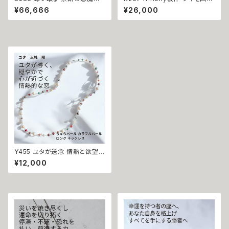
恋の勝者になれる 縁切り【ヘル
開運召致 幸運を手繰り寄せる
¥66,666
¥26,000
ズラブ】スマイル ハワイアン ネ
バタフライ サークル スモーキー
ックレス ステンレス 悪魔術師
カラー ブローチ 好転させる ヴ
べリアル 魔術 魔法魔術 魔法 不
ァルプルギスの魔術ブローチ 金
倫 ライバル 三角関係 ペンダン
運 財運 魅力アップ エネルギー
ト 強力 排除 略奪愛 成就
魅力 魔力 魔術 白魔術 クリスタ
ルガラス 蝶々 開運 強運 本物
パワーストーン お守り 強力
Y455 ユタが送念 情熱と欲望を
目覚めさせる 恋愛運アップ ちゅ
¥12,000
らパール カラフルパール ロング
ネックレス パワーストーン 沖縄
海 お守り 祈祷 好き 可愛い 落
ち着く 開運 両想い Pearl 真珠
誕生石 6月 マルチカラー 成就
長め 縁結び 良縁 叶う 婚活 デ
ート プレゼント