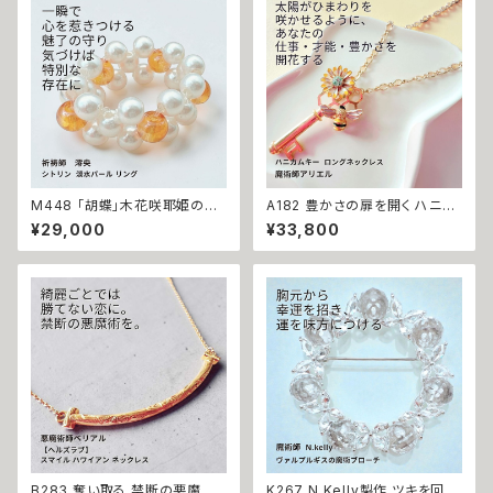
トーン10金 さくら チェリー 魔術
パワーストーン 天然石 ご利益
強力 悪魔術 黒魔術 おまじない
お守り 霊感霊視 スピリチュアル
呪 本物 魔術師 金運 財運 収入
強運 神社 神様
アップ 臨時収入 略奪 ライバル
縁結び お守り 開運
M448 「胡蝶」木花咲耶姫の愛
A182 豊かさの扉を開く ハニカ
の祈り パール シトリン リング
ムキー 太陽開花の仕事運・生業
¥29,000
¥33,800
運気上昇 成功 出世 恋愛運 魅
守護 才能開花 ロングネックレ
力運 縁結び お守り 御守り おま
ス 魔術師アリエル 魔術 金運 仕
じない 叶う 祈祷 祈祷師 澪央
事運 開運 豊かさ 強力 白魔術
願望成就 開運 開運グッズ 恋愛
魔術 占い おまじない 成就 お守
成就 引き寄せ 運命 成功運 人
り ひまわり 鍵 蜂
間関係 良縁 良縁成就 人気運
魅了 モテ 運気 恋愛 おまもり
B283 奪い取る 禁断の悪魔術
K267 N.Kelly製作 ツキを回復