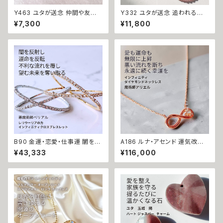
Y463 ユタが送念 仲間や友人
Y332 ユタが送念 追われる恋
に恵まれる 人の輪が広がる 太
へ 愛されない不安から解放され
¥7,300
¥11,800
陽の守護 てぃだの咲珠 お守り
る ローズクォーツ パワーストー
ガラスチャーム 対人運 人望 仲
ン ブレスレット 天然石 御守り
間 友達 恋人 人間関係 守護 幸
恋愛 片思い 自己肯定感 両想い
運 開運 チャンス 人気 沖縄 魅
引き寄せ 愛され力 おまじない
力 ネイチャーパワー 向上
占い 開運 家庭運 子宝 子授け
お守り 潜在能力開花 祈祷 沖縄
海 エネルギー ユタ ネイチャー
パワー ちゅら
B90 金運・恋愛・仕事運 闇を反
A186 ルナ・アセンド 運気改善
射し魔力を倍増させる レリウー
永遠の幸運を結ぶ フルムーン魔
¥43,333
¥116,000
リアの力 インフィニティクロス
術 開運 インフィニティ ダイヤモ
ビジュー ブレスレット バングル
ンド 0.01ct K10 ネックレス 魔
悪魔術師 べリアル マチュラダイ
術師アリエル お守り 強力 魔術
ヤモンド 成就 お守り 叶う 好転
願い 叶う 恋愛運 縁結び 限定
おまじない 本物 フリーサイズ
無限 ジュエリー ペンダント パ
サバト 魔術 強力 貧困脱出
ワーストーン