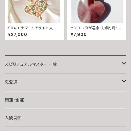
S64 エナジーリアライン 人間
Y310 ユタが送念 夫婦円満・家
関係と運の流れを整える 人から
族を守る 愛と絆を結ぶ てぃだ
¥27,000
¥7,900
もお金からも愛されたい 開運
のくくる珠 ハート ジャスパー チ
マルチカラー オープンハート ス
ャーム 天然石 お守り 守護守り
ワロフスキー ロング ネックレス
煌めき 家族愛 家庭愛 子育て
ウィッカの３つの魔法 サラ セレ
子宝 結婚 夫婦円満 仲良し 仲
ンディピティ 魔術師 強力 出会
直り 縁結び 海 沖縄 玉城 ユタ
い 運命 印象改善 恋愛運人気
占い お守り ハート 人間関係 開
結婚 魔術 アクセサリー お守り
運 神人 波
スピリチュアルマスター一覧
縁結び 白魔術 人気 モテる パワ
ーストーン おまじない 開運
魔術師アリエル
恋愛運
悪魔術師べリアル
片思い
開運・金運
風水師さくら
ライバルの居る恋（略奪したい）
人間関係