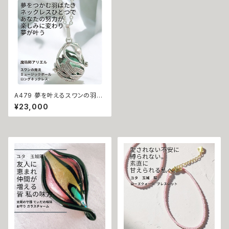
強力 運気 上昇 ペンダント
A479 夢を叶えるスワンの羽ば
たき 努力が苦ではなくなる スワ
¥23,000
ンの魔法 ミュージックボール ロ
ングネックレス 運気を手にする
ヒーリング ガムラン ボール ネッ
クレス 魔術師 アリエル お守り
夢 実現 努力 魔術師 強力 願望
成就 ヒーリング 浄化 魔術 アク
セサリー 白魔術 人気 パワース
トーン おまじない