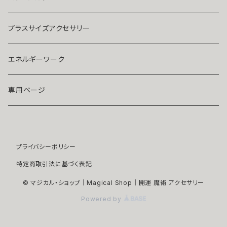
ストラップ・キーホルダー
プラチナ
クリア
プラスサイズアクセサリー
マスクピアス
ダイヤモンド
ブルー
エネルギーワーク
ブローチ
モアサナイト
レッド
専用ページ
ペンダントトップ
色石
パープル
プライバシーポリシー
開運アイテム
パール
ピンク
特定商取引法に基づく表記
浄化アイテム
イエロー
© マジカル・ショップ｜Magical Shop｜開運 魔術 アクセサリー
Powered by
縁切りアイテム
グリーン