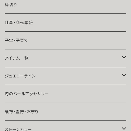
魔術師恋雪
年齢差のある恋（年上・年下）
縁切り
魔術師N.Kelly
マンネリ気味の恋
仕事・商売繁盛
魔術師Sara Serendipity
遠距離
子宝・子育て
祈祷師澪央
復縁したい・取り戻したい愛情
アイテム一覧
ユタ玉城陽
人に言えない関係
ネックレス
ジュエリーライン
出会いが欲しい
ブレスレット・アンクレット
Ｋ１０
旬のパールアクセサリー
結婚したい
リング
K１４
護符・霊符・お守り
人気運・モテる
イヤリング・ピアス
Ｋ１８
ストーンカラー