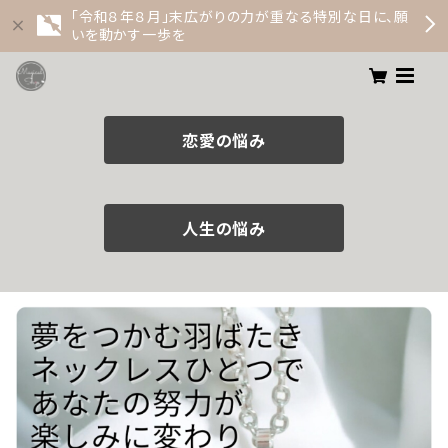
「令和８年８月」末広がりの力が重なる特別な日に、願
いを動かす一歩を
恋愛の悩み
人生の悩み