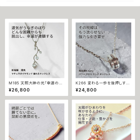
M185 天照大神の光「幸運の連
K266 変わる一歩を後押しする
鎖」運が味方し誰もがあなたを
【強力な引き寄せ】アフロディテ
¥26,800
¥24,800
応援 大開運 成功・金運・良縁 マ
の神秘パワー クロス リング ネ
チュラダイヤモンド 揺れるネッ
ックレス｜復縁・片思い成就 N.
クレス 祈祷師 澪央 お守り 福徳
Kelly 製作 恋愛運 人間関係 縁
パワーストーン 天然石 ご利益
結び 魅力アップ エネルギー 魅
お守り 霊感霊視 スピリチュアル
力 魔力 魔術 白魔術 願い 叶う
強運 神社 神様
結び 開運 強運 本物 パワースト
ーン お守り 強力 男女兼用