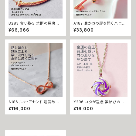
B283 奪い取る 禁断の悪魔術
A182 豊かさの扉を開く ハニカ
恋の勝者になれる 縁切り【ヘル
ムキー 太陽開花の仕事運・生業
¥66,666
¥33,800
ズラブ】スマイル ハワイアン ネ
守護 才能開花 ロングネックレ
ックレス ステンレス 悪魔術師
ス 魔術師アリエル 魔術 金運 仕
べリアル 魔術 魔法魔術 魔法 不
事運 開運 豊かさ 強力 白魔術
倫 ライバル 三角関係 ペンダン
魔術 占い おまじない 成就 お守
ト 強力 排除 略奪愛 成就
り ひまわり 鍵 蜂
A186 ルナ・アセンド 運気改善
Y296 ユタが送念 紫結びの音
永遠の幸運を結ぶ フルムーン魔
玉 財の巡りを呼ぶ 清らかな鈴
¥116,000
¥16,000
術 開運 インフィニティ ダイヤモ
の音が貧運を祓う 玉城陽 金運
ンド 0.01ct K10 ネックレス 魔
厄祓い 商売繁盛 開運 ガムラン
術師アリエル お守り 強力 魔術
ボール ネックレス ミュージック
願い 叶う 恋愛運 縁結び 限定
ボール 幸運召致 音色 白 ホワ
無限 ジュエリー ペンダント パ
イト 鈴 ナチュラル 沖縄 パープ
ワーストーン
ル 海 お守り 祈祷 恋愛運 人気