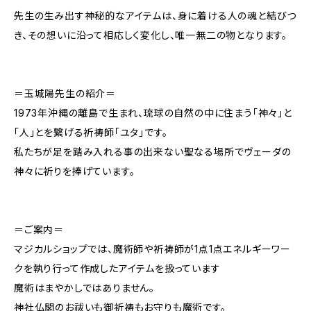
先生の生み出す神秘的なアイテムは、身に着ける人の魂と結びつ
き、その想いに沿って相応しく変化し、唯一無二の物となります。
＝玉城陽先生の紹介＝
1973年沖縄の離島で生まれ、琉球の自然の中に住まう「神々」と
「人」とを繋げる祈祷師「ユタ」です。
私たちが足を踏み入れる事の出来ない聖なる場所でヴェーダの
神々に祈りを捧げています。
＝ご案内＝
マジカルショップでは、魔術師や祈祷師が1点1点エネルギーワー
クを執り行って作成したアイテムを扱っています
魔術はまやかしではありません。
神社仏閣のお祓いも御祈祷もお守りも魔術です。