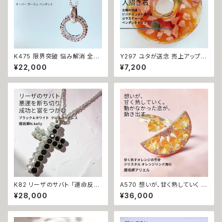
K475 限界突破 悩み解消 全て
Y297 ユタが送念 売上アップ
を丸く収める 愛を育む オーバー
やる気をもたらす ビジネスコン
¥22,000
¥7,200
サークル ペンダント N.kelly製
トロール ガラスチャーム ペンダ
作 開運 白魔術 人間関係 仲直
ントトップ 仕事運 商売運 就活
り 円満 尊敬 白魔術 リング 魔
転職 ユタ 占い 祈祷 送念 雫 ビ
除けお守り メンズ 男女兼用 ユ
ジネス運 チャンス 成功 沖縄 魅
ニセックス 魔術アイテム 指輪
力 ネイチャーパワー お守り 御
守り 祈祷師 最強 強力 パワース
トーン
K82 リーザのサバト 「運命反転
A570 想いが、甘く熟していく オ
のクロス」悪運を断ち切り成功
レンジの恋愛魔術で恋愛成就
¥28,000
¥36,000
と富をつかむ 金運上昇 キャリア
スワロフスキークリスタル オレ
アップ マチュラダイヤモンド ク
ンジリング 指輪 魔術師 アリエ
ロスペンダント 魔術師 N.kelly
ル 白魔術 強力 魔法 お守り 開
十字架 魔術 白魔術 運気アップ
運 願いが叶う 片想い 愛され 溺