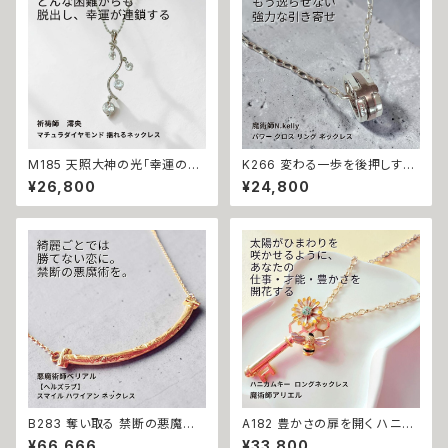
呪 本物 魔術師 金運 財運 収入
間関係 良縁 良縁成就 人気運
アップ 臨時収入 略奪 ライバル
魅了 モテ 運気 恋愛 おまもり
縁結び お守り 開運
M185 天照大神の光「幸運の連
K266 変わる一歩を後押しする
鎖」運が味方し誰もがあなたを
【強力な引き寄せ】アフロディテ
¥26,800
¥24,800
応援 大開運 成功・金運・良縁 マ
の神秘パワー クロス リング ネ
チュラダイヤモンド 揺れるネッ
ックレス｜復縁・片思い成就 N.
クレス 祈祷師 澪央 お守り 福徳
Kelly 製作 恋愛運 人間関係 縁
パワーストーン 天然石 ご利益
結び 魅力アップ エネルギー 魅
お守り 霊感霊視 スピリチュアル
力 魔力 魔術 白魔術 願い 叶う
強運 神社 神様
結び 開運 強運 本物 パワースト
ーン お守り 強力 男女兼用
B283 奪い取る 禁断の悪魔術
A182 豊かさの扉を開く ハニカ
恋の勝者になれる 縁切り【ヘル
ムキー 太陽開花の仕事運・生業
¥66,666
¥33,800