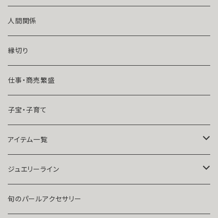
風水師さくら
ライバルの居る恋（略奪したい）
人間関係
魔術師恋雪
年齢差のある恋（年上・年下）
縁切り
魔術師N.Kelly
マンネリ気味の恋
仕事・商売繁盛
魔術師Sara Serendipity
遠距離
子宝・子育て
祈祷師澪央
復縁したい・取り戻したい愛情
アイテム一覧
ユタ玉城陽
人に言えない関係
ネックレス
ジュエリーライン
出会いが欲しい
ブレスレット・アンクレット
Ｋ１０
旬のパールアクセサリー