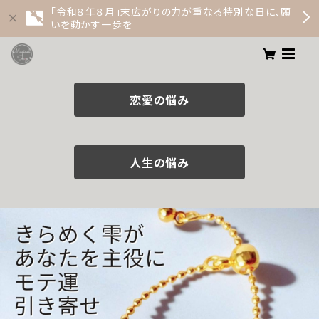
「令和８年８月」末広がりの力が重なる特別な日に、願
いを動かす一歩を
恋愛の悩み
人生の悩み