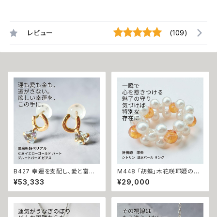
レビュー
(109)
B427 幸運を支配し、愛と富を
M448 「胡蝶」木花咲耶姫の愛
引き寄せる 悪魔の馬蹄 K10 イ
の祈り パール シトリン リング
¥53,333
¥29,000
エローゴールド ハート ブルート
運気上昇 成功 出世 恋愛運 魅
パーズ ピアス 悪魔術師ベリアル
力運 縁結び お守り 御守り おま
願望成就 アクセサリー パワース
じない 叶う 祈祷 祈祷師 澪央
トーン10金 さくら チェリー 魔術
願望成就 開運 開運グッズ 恋愛
強力 悪魔術 黒魔術 おまじない
成就 引き寄せ 運命 成功運 人