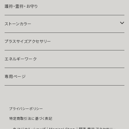
結婚したい
リング
K１４
護符・霊符・お守り
人気運・モテる
イヤリング・ピアス
Ｋ１８
ストーンカラー
ストラップ・キーホルダー
プラチナ
クリア
プラスサイズアクセサリー
マスクピアス
ダイヤモンド
ブルー
エネルギーワーク
ブローチ
モアサナイト
レッド
専用ページ
ペンダントトップ
色石
パープル
プライバシーポリシー
開運アイテム
パール
ピンク
特定商取引法に基づく表記
浄化アイテム
イエロー