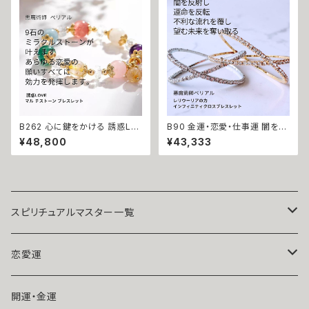
おまもり おまじない 魔術 本物
愛 魅力 モテ 恋愛成就 魔術 お
強力 白魔術 占い 願いが叶う
まじない 白魔術
B262 心に鍵をかける 誘惑LO
B90 金運・恋愛・仕事運 闇を反
VEブレスレット 幸せになれる
射し魔力を倍増させる レリウー
¥48,800
¥43,333
悪魔術師 べリアル 願望成就 天
リアの力 インフィニティクロス
然石 マルチストーン ブレスレッ
ビジュー ブレスレット バングル
ト お守り パワーストーン 天然
悪魔術師 べリアル マチュラダイ
石 数珠 強力 縁結び 恋結び 良
ヤモンド 成就 お守り 叶う 好転
縁 引き寄せ 叶う マルチカラー
おまじない 本物 フリーサイズ
サバト 魔術 強力 貧困脱出
スピリチュアルマスター一覧
魔術師アリエル
恋愛運
悪魔術師べリアル
片思い
開運・金運