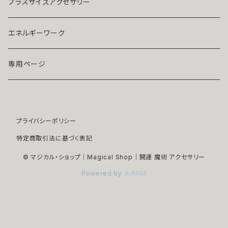
ストラップ・キーホルダー
プラチナ
クリア
プラスサイズアクセサリー
マスクピアス
ダイヤモンド
ブルー
エネルギーワーク
ブローチ
モアサナイト
レッド
専用ページ
ペンダントトップ
色石
パープル
プライバシーポリシー
開運アイテム
パール
ピンク
特定商取引法に基づく表記
浄化アイテム
イエロー
© マジカル・ショップ｜Magical Shop｜開運 魔術 アクセサリー
Powered by
縁切りアイテム
グリーン
ユニセックスアイテム
ホワイト