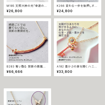
M185 天照大神の光「幸運の連
K266 変わる一歩を後押しする
鎖」運が味方し誰もがあなたを
【強力な引き寄せ】アフロディテ
¥26,800
¥24,800
応援 大開運 成功・金運・良縁 マ
の神秘パワー クロス リング ネ
チュラダイヤモンド 揺れるネッ
ックレス｜復縁・片思い成就 N.
クレス 祈祷師 澪央 お守り 福徳
Kelly 製作 恋愛運 人間関係 縁
パワーストーン 天然石 ご利益
結び 魅力アップ エネルギー 魅
お守り 霊感霊視 スピリチュアル
力 魔力 魔術 白魔術 願い 叶う
強運 神社 神様
結び 開運 強運 本物 パワースト
ーン お守り 強力 男女兼用
B283 奪い取る 禁断の悪魔術
A182 豊かさの扉を開く ハニカ
恋の勝者になれる 縁切り【ヘル
ムキー 太陽開花の仕事運・生業
¥66,666
¥33,800
ズラブ】スマイル ハワイアン ネ
守護 才能開花 ロングネックレ
ックレス ステンレス 悪魔術師
ス 魔術師アリエル 魔術 金運 仕
べリアル 魔術 魔法魔術 魔法 不
事運 開運 豊かさ 強力 白魔術
倫 ライバル 三角関係 ペンダン
魔術 占い おまじない 成就 お守
ト 強力 排除 略奪愛 成就
り ひまわり 鍵 蜂