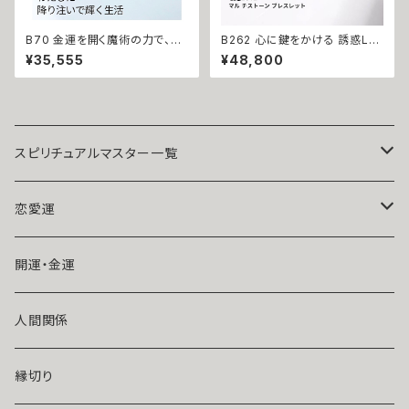
B70 金運を開く魔術の力で、成
B262 心に鍵をかける 誘惑LO
功を引き寄せる 悪魔術 マルチ
VEブレスレット 幸せになれる
¥35,555
¥48,800
カラー シトリンカラー ストーン
悪魔術師 べリアル 願望成就 天
グラデーション リング 悪魔術師
然石 マルチストーン ブレスレッ
べリアル 虹色 レインボー イエ
ト お守り パワーストーン 天然
ロー ビジュー マチュラダイヤモ
石 数珠 強力 縁結び 恋結び 良
ンド 大開運 金運 財運 幸運 願
縁 引き寄せ 叶う マルチカラー
望成就 黒魔術 おまじない 呪 本
物 魔術師 魔法 強力
スピリチュアルマスター一覧
魔術師アリエル
恋愛運
悪魔術師べリアル
片思い
開運・金運
風水師さくら
ライバルの居る恋（略奪したい）
人間関係
魔術師恋雪
年齢差のある恋（年上・年下）
縁切り