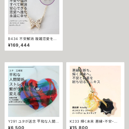
B434 不安解消 複雑恋愛を成
就へと導く 意中の人との縁結び
¥169,444
バタフライ リバーシブル ダイヤ
モンド ネックレス 0.04ct K10
悪魔術師 べリアル 願望成就 ジ
ュエリー ピンクゴールド 魔術
悪魔術師べリアル強力 悪魔術
黒魔術 おまじない 呪 本物 魔術
師 魔法 恋愛成就 略奪 蝶 縁結
び お守り 開運
Y291 ユタが送念 平和な人間関
K233 輝く未来 悪縁・不安・執
係 ストレス軽減 繋がりを変える
着を断つ 運気改善 オニキス サ
¥6,500
¥15,800