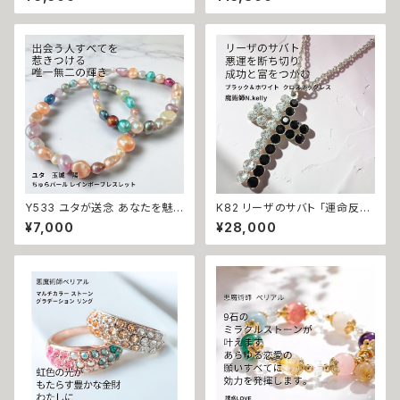
太陽の守護 てぃだの海珠 お守
ン ストーン ハートチャーム キー
り ガラスチャーム 人間関係 悩
ホルダー ストラップ N.Kelly製
み しがらみ 解放 縁切り ストレ
作 金運 財運 魅力アップ エネル
ス 解消 縁結び 海 沖縄 玉城 ユ
ギー 魅力 魔力 魔術 白魔術 開
タ 占い お守り 人間関係 開運
運 強運 本物 パワーストーン お
神人 波
守り 強力
Y533 ユタが送念 あなたを魅
K82 リーザのサバト 「運命反転
了の中心へ 誘いが増えすぎて困
のクロス」悪運を断ち切り成功
¥7,000
¥28,000
る ちゅらパール レインボーブレ
と富をつかむ 金運上昇 キャリア
スレット ユタ 占い 祈祷 送念 真
アップ マチュラダイヤモンド ク
珠 淡水パール 美的 センス モテ
ロスペンダント 魔術師 N.kelly
力 魅力 魅了 ときめき 沖縄 強
十字架 魔術 白魔術 運気アップ
さ ネイチャーパワー
おまもり おまじない 魔術 本物
強力 白魔術 占い 願いが叶う