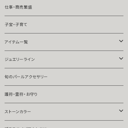
魔術師N.Kelly
マンネリ気味の恋
仕事・商売繁盛
魔術師Sara Serendipity
遠距離
子宝・子育て
祈祷師澪央
復縁したい・取り戻したい愛情
アイテム一覧
ユタ玉城陽
人に言えない関係
ネックレス
ジュエリーライン
出会いが欲しい
ブレスレット・アンクレット
Ｋ１０
旬のパールアクセサリー
結婚したい
リング
K１４
護符・霊符・お守り
人気運・モテる
イヤリング・ピアス
Ｋ１８
ストーンカラー