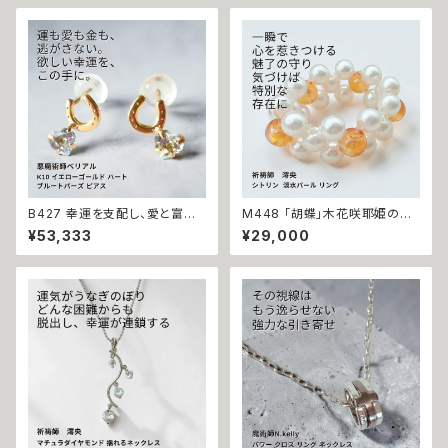
B427 幸運を支配し、愛と富を
M448 「胡蝶」木花咲耶姫の愛
引き寄せる 悪魔の馬蹄 K10 イ
の祈り パール シトリン リング
¥53,333
¥29,000
エローゴールド ハート ブルート
運気上昇 成功 出世 恋愛運 魅
パーズ ピアス 悪魔術師ベリアル
力運 縁結び お守り 御守り おま
願望成就 アクセサリー パワース
じない 叶う 祈祷 祈祷師 澪央
トーン10金 さくら チェリー 魔術
願望成就 開運 開運グッズ 恋愛
強力 悪魔術 黒魔術 おまじない
成就 引き寄せ 運命 成功運 人
呪 本物 魔術師 金運 財運 収入
間関係 良縁 良縁成就 人気運
アップ 臨時収入 略奪 ライバル
魅了 モテ 運気 恋愛 おまもり
縁結び お守り 開運