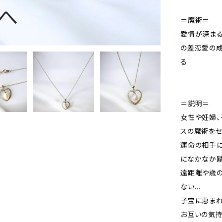
＝魔術＝
愛情が深まる
の差恋愛の成
る
＝説明＝
女性や妊婦、
スの魔術をセ
運命の相手に
になかなか
遠距離や歳
ない…
子宝に恵まれ
お互いの気持