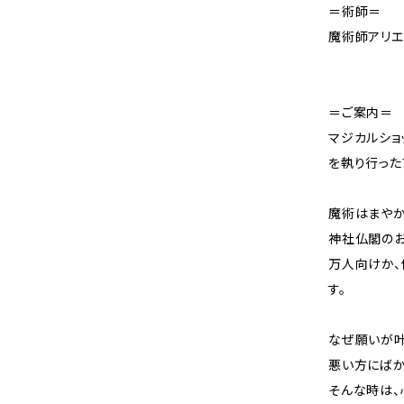
＝術師＝
魔術師アリエ
＝ご案内＝
マジカルショ
を執り行った
魔術はまやか
神社仏閣のお
万人向けか、
す。
なぜ願いが叶
悪い方にばか
そんな時は、