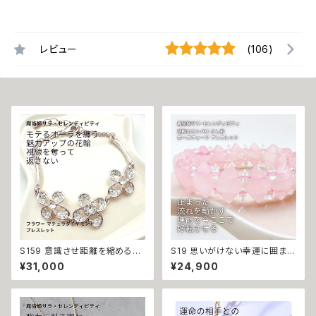
レビュー
(106)
S159 意識させ距離を縮める輝
S19 思いがけない幸運に囲まれ
き 好感度が上がる 人気アップ
る 運を引き寄せる 一発逆転 開
¥31,000
¥24,900
惚れさせ フラワー マチュラダイ
運 強運 金運 ネガティブエネル
ヤモンド ブレスレット 魔術 アク
ギーをかき消す 逆転のロンバス
セサリー ジュビリー 手首 サラ
ひし形 ローズクォーツ ブレスレ
セレンディピティ お守り 縁結び
ット サラ セレンディピティ ウィッ
白魔術 縁切り パワーストーン
カの３つの魔法 魔術 アクセサリ