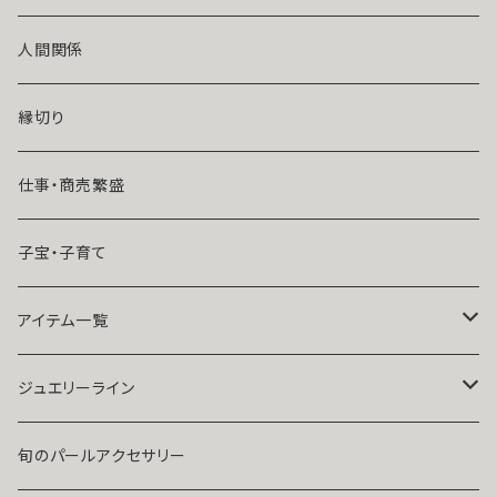
風水師さくら
ライバルの居る恋（略奪したい）
人間関係
魔術師恋雪
年齢差のある恋（年上・年下）
縁切り
魔術師N.Kelly
マンネリ気味の恋
仕事・商売繁盛
魔術師Sara Serendipity
遠距離
子宝・子育て
祈祷師澪央
復縁したい・取り戻したい愛情
アイテム一覧
ユタ玉城陽
人に言えない関係
ネックレス
ジュエリーライン
出会いが欲しい
ブレスレット・アンクレット
Ｋ１０
旬のパールアクセサリー