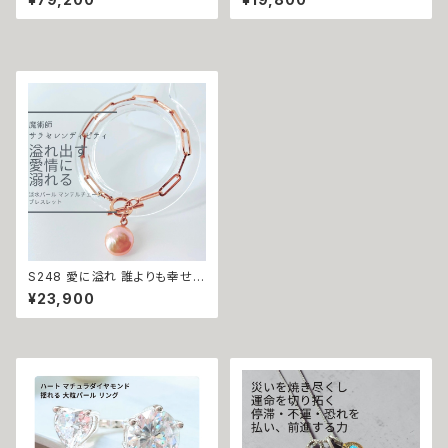
のアミュレット セレンディピティ
ローズクォーツ カラフル ビーズ
魔術師 天然石 マルチストーン
アンクレット 魔術師 サラ・セレン
フラワー イヤーカフ お守り ガー
ディピティ 魔術 白魔術 願望成
ネット アメジスト ライトアメジス
就 推し活 モテ 恋愛成就 愛され
ト マチュラダイヤモンド ピンクト
ルマリン ローズクォーツ 淡水パ
ール サラ 強力 略奪 ライバル 引
き寄せ 片想い 成就 願い叶う お
守り チャンス デート
S248 愛に溢れ 誰よりも幸せに
価値のある人生へ 子宝 淡水パ
¥23,900
ール マンテルチェーン ブレスレ
ット サラ・セレンディピティ 縁結
び 恋愛成就 お守り 強力 年の
差 パワーストーン 白魔術 コイ
ンパール