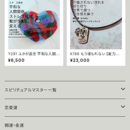
縄 強さ ネイチャーパワー ペン
エネルギー 祈祷師 ユタ 占い 送
ダントトップ BLUE
念 恋愛運 失恋 リセット
Y291 ユタが送念 平和な人間関
K169 もう埋もれない 【能力開
係 ストレス軽減 繋がりを変える
花 名声 財力 精神力 判断力】仕
¥6,500
¥23,000
太陽の守護 てぃだの海珠 お守
事運を覚醒させる 獅子の威厳
り ガラスチャーム 人間関係 悩
と勝者のカリスマ コードチョー
み しがらみ 解放 縁切り ストレ
カー プレート ネックレス N.Kel
ス 解消 縁結び 海 沖縄 玉城 ユ
ly製作 ユニセックス 男女兼用
タ 占い お守り 人間関係 開運
メンズ ライオン プレート ドッグ
神人 波
タグ 魔術 アクセサリー ブラック
お守り 厄除け
スピリチュアルマスター一覧
魔術師アリエル
恋愛運
悪魔術師べリアル
片思い
開運・金運