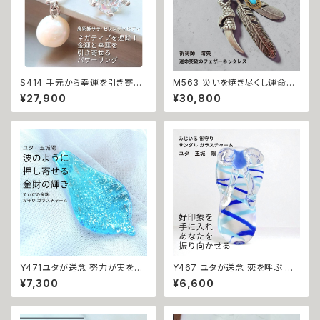
S414 手元から幸運を引き寄
M563 災いを焼き尽くし運命を
せ、金運・財運をアップ 運命を変
切り拓く 停滞・不運・恐れを払拭
¥27,900
¥30,800
える輝き ハート マチュラダイヤ
天手力男命 ミラクルフェザー ロ
モンド 揺れる 大粒パール リン
ングネックレス 祈祷 羽 羽根 ユ
グ サラ・セレンディピティ 指輪
ニセックス 男女兼用 祈祷師 澪
生業守護 ウィッカの魔法 ゴール
央 パワー 高次元 エネルギー 開
ド 金運 財運 開運 運気アップ
運 厄除け 厄払い 厄祓い 縁切り
幸運 召致 潜在能力 活性 幸運
開運 強運 本物 お守り 護符 強
期 魔術 魔法 おまじない 白魔法
力 フェザー
強力 アクセサリー パワーストー
ン
Y471ユタが送念 努力が実を結
Y467 ユタが送念 恋を呼ぶ ビ
ぶ 財運が上向く 海の守護 てぃ
ーチサンダル 印象チェンジで恋
¥7,300
¥6,600
だの金珠 お守り ガラスチャーム
が始まる みじいる 御守り サン
占い 祈祷 送念 金運 財運 開運
ダル ガラスチャーム 片思い 開
幸運 最強 海 祈祷師 御守り 沖
運 沖縄 ネイチャーパワー 自然