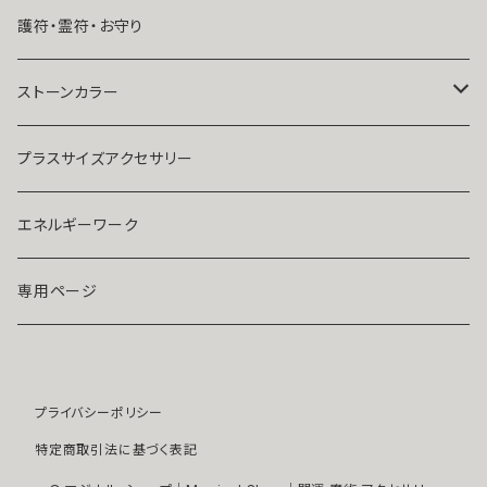
結婚したい
リング
K１４
護符・霊符・お守り
人気運・モテる
イヤリング・ピアス
Ｋ１８
ストーンカラー
ストラップ・キーホルダー
プラチナ
クリア
プラスサイズアクセサリー
マスクピアス
ダイヤモンド
ブルー
エネルギーワーク
ブローチ
モアサナイト
レッド
専用ページ
ペンダントトップ
色石
パープル
プライバシーポリシー
開運アイテム
パール
ピンク
特定商取引法に基づく表記