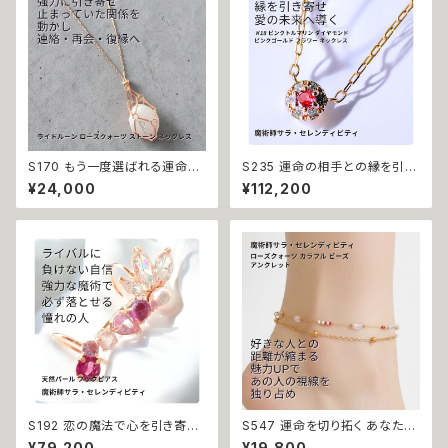
おまじない 開運 モテる 美しさ
ー お守り 金運 財運 くじ運 席運
可憐 上品度アップ 振り向かせ
開運 運気アップ 幸運 召致 潜在
る 好きにさせる 花
能力 子宝 子授け 幸運期 魔術
魔法 おまじない 白魔法 強力 ア
クセサリー パワーストーン
S170 もう一度選ばれる運命へ
S235 運命の相手との縁を引き
離れた心を引き寄せる ライドル
寄せ、愛の未来へ導く 縁結び 片
¥24,000
¥112,200
ーン ローズクォーツ ストーン
想い 成就 ウィッカの魔法 K18
ネックレス 魔術師 サラ・セレン
ピンクトルマリン ダイヤモンド
ディピティ ロングネックレス 仲
ピンクゴールド フラワー ネック
直り 再会 necklace 復縁
レス サラ・セレンディピティ 出会
い 縁結び 恋愛成就 お守り 強
力 年の差 パワーストーン 白魔
術
S192 恋の魔法で心を引き寄
S547 運命を切り拓く あなたに
せ、ライバルを出し抜く 恋愛運命
眠る魅力が花開く 片思い解消
¥79,200
¥19,800