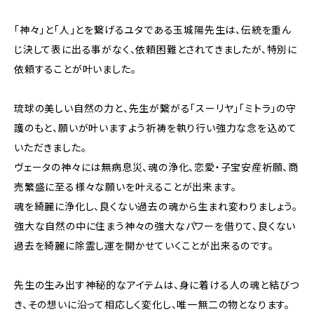
「神々」と「人」とを繋げるユタである玉城陽先生は、伝統を重ん
じ決して表に出る事がなく、依頼困難とされてきましたが、特別に
依頼することが叶いました。
琉球の美しい自然の力と、先生が繋がる「スーリヤ」「ミトラ」の守
護のもと、願いが叶いますよう祈祷を執り行い強力な念を込めて
いただきました。
ヴェータの神々には無病息災、魂の浄化、恋愛・子宝安産祈願、商
売繁盛に至る様々な願いを叶えることが出来ます。
魂を綺麗に浄化し、良くない過去の魂から生まれ変わりましょう。
強大な自然の中に住まう神々の強大なパワーを借りて、良くない
過去を綺麗に除霊し運を開かせていくことが出来るのです。
先生の生み出す神秘的なアイテムは、身に着ける人の魂と結びつ
き、その想いに沿って相応しく変化し、唯一無二の物となります。