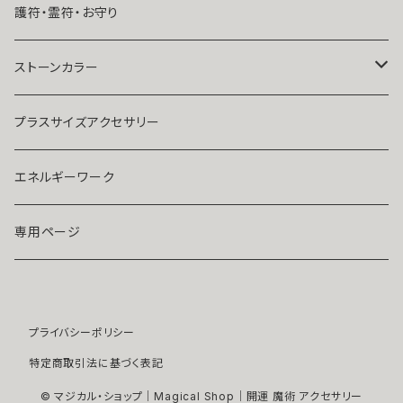
結婚したい
リング
K１４
護符・霊符・お守り
人気運・モテる
イヤリング・ピアス
Ｋ１８
ストーンカラー
ストラップ・キーホルダー
プラチナ
クリア
プラスサイズアクセサリー
マスクピアス
ダイヤモンド
ブルー
エネルギーワーク
ブローチ
モアサナイト
レッド
専用ページ
ペンダントトップ
色石
パープル
プライバシーポリシー
開運アイテム
パール
ピンク
特定商取引法に基づく表記
浄化アイテム
イエロー
© マジカル・ショップ｜Magical Shop｜開運 魔術 アクセサリー