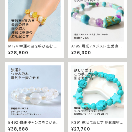
サバト 魔術 強力 貧困脱出
術 強力 悪魔術 黒魔術 おまじ
ない 呪 本物 魔術師 魔法 恋愛
成就 略奪 ライバル 縁結び お守
り 開運
M124 幸運の波を呼び込む 悪
A195 月光アメジスト 恋愛直感
い流れを断ち切る【開運・金運・
天然石 三日月 ブレスレット あ
¥28,800
¥26,300
幸運・成長運】シーシェル オーシ
の人の本音を感じ取る 関係進
ャン ゴールド ブレスレット 祈祷
展・引き寄せ・恋愛運アップ 魔術
師 澪央先生 パール お守り 金運
師 アリエル 天然石 パワースト
財運 くじ運 厄除け チャンス到
ーン三日月 ローズクォーツ アメ
来 数珠 祈祷 叶う パワーストー
ジスト ターコイズ ハウライト 恋
ン
愛成就 白魔術 魔術 おまじない
運気アップ 縁結び 御守り
B492 強運 チャンスをつかみ取
K391 魅せて落とす 略奪魔術
る ギャンブル運 裏切り封じ クリ
ターコイズ ローズ スター フラワ
¥38,888
¥27,700
スタル ローズ スモーキークォー
ー 高位魔術 パワーストーン ブ