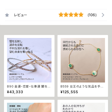
レビュー
(106)
B90 金運・恋愛・仕事運 闇を反
B559 女王のような気品を手に
射し魔力を倍増させる レリウー
する フォービドゥン・クイーン L
¥43,333
¥125,555
リアの力 インフィニティクロス
OVE マラカイト ジュビリー ブレ
ビジュー ブレスレット バングル
スレット K10 女王の恋愛魔術
悪魔術師 べリアル マチュラダイ
ゴールドの輝き 愛されたい モテ
ヤモンド 成就 お守り 叶う 好転
魔術 悪魔術師 べリアル 願望成
おまじない 本物 フリーサイズ
就 アクセサリー ブレスレット 魔