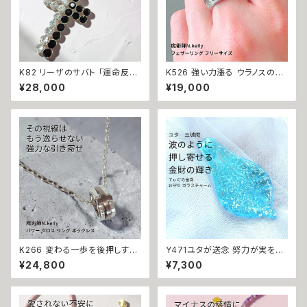
K82 リーザのサバト 「運命反転
K526 強い力漲る ウラノスの魔
のクロス」悪運を断ち切り成功
術 幸運昇天 フェザーリング フ
¥28,000
¥19,000
と富をつかむ 金運上昇 キャリア
リーサイズ 魔術師 N.Kelly 羽
アップ マチュラダイヤモンド ク
根 モテる 引き寄せ 金運 財運
ロスペンダント 魔術師 N.kelly
恋愛運 開運 白魔術 強力 魔除
十字架 魔術 白魔術 運気アップ
け 縁結び 成就 運気好転 願望
おまもり おまじない 魔術 本物
成就 パワーストーン アクセサリ
強力 白魔術 占い 願いが叶う
ー おまじない 占い 成功運 仕事
運 対人運 幸運 feather
K266 変わる一歩を後押しする
Y471ユタが送念 努力が実を結
【強力な引き寄せ】アフロディテ
ぶ 財運が上向く 海の守護 てぃ
¥24,800
¥7,300
の神秘パワー クロス リング ネ
だの金珠 お守り ガラスチャーム
ックレス｜復縁・片思い成就 N.
占い 祈祷 送念 金運 財運 開運
Kelly 製作 恋愛運 人間関係 縁
幸運 最強 海 祈祷師 御守り 沖
結び 魅力アップ エネルギー 魅
縄 強さ ネイチャーパワー ペン