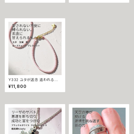
ツ ブレスレット 水晶 悪魔術師
レスレット N.kelly製作 天然石
ベリアル パワーストーン 強力
誕生石 ブルー 恋愛運 成就 縁
魔術 悪魔術 黒魔術 おまじない
結び 独占 白魔術 魔術 アクセサ
呪 本物 魔術師 魔法 強力 引き
リー 数珠 成功 占い イギリス 魔
寄せ 願いを叶える お守り Brac
女 魔法
elet 数珠
Y332 ユタが送念 追われる恋
へ 愛されない不安から解放され
¥11,800
る ローズクォーツ パワーストー
ン ブレスレット 天然石 御守り
恋愛 片思い 自己肯定感 両想い
引き寄せ 愛され力 おまじない
占い 開運 家庭運 子宝 子授け
お守り 潜在能力開花 祈祷 沖縄
海 エネルギー ユタ ネイチャー
パワー ちゅら