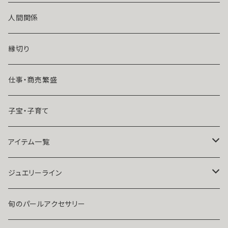
風水師さくら
ライバルの居る恋（略奪したい）
人間関係
魔術師恋雪
年齢差のある恋（年上・年下）
縁切り
魔術師N.Kelly
マンネリ気味の恋
仕事・商売繁盛
魔術師Sara Serendipity
遠距離
子宝・子育て
祈祷師澪央
復縁したい・取り戻したい愛情
アイテム一覧
ユタ玉城陽
人に言えない関係
ネックレス
ジュエリーライン
出会いが欲しい
ブレスレット・アンクレット
Ｋ１０
旬のパールアクセサリー