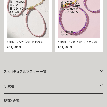
力 魔力 魔術 白魔術 願い 叶う
ダントトップ BLUE
結び 開運 強運 本物 パワースト
ーン お守り 強力 男女兼用
Y332 ユタが送念 追われる恋
Y393 ユタが送念 マイナスの感
へ 愛されない不安から解放され
情に別れを告げる 運命を正す
¥11,800
¥11,800
る ローズクォーツ パワーストー
波動の調律器 インドラの守護
ン ブレスレット 天然石 御守り
アメジスト パワーストーン ブレ
恋愛 片思い 自己肯定感 両想い
スレット 天然石 御守り おまじな
引き寄せ 愛され力 おまじない
い 強力 財運 魔除け 占い 開運
占い 開運 家庭運 子宝 子授け
お守り パワーストーン 強力浄化
お守り 潜在能力開花 祈祷 沖縄
縁切り スピリチュアル 自己防衛
海 エネルギー ユタ ネイチャー
整える 調律 祈祷 沖縄 海 エネ
スピリチュアルマスター一覧
パワー ちゅら
ルギー ユタ ネイチャーパワー
ちゅら
魔術師アリエル
恋愛運
悪魔術師べリアル
片思い
開運・金運