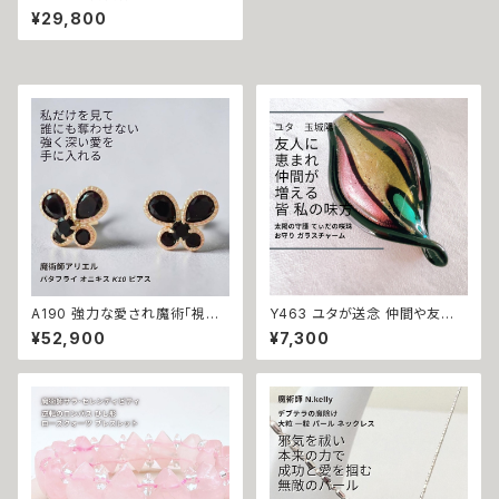
される 孤独からの脱出 大粒 一
¥29,800
粒パール マチュラダイヤモンド
リング 信頼の縁を手に 運気好
転 少彦名命 安らぐ心 人生を好
転させる 祈祷師 澪央 嫌われな
い 好かれる 信頼を得る 孤独感
緊張 厄除け 祈祷 叶う パワース
トーン 天然石
A190 強力な愛され魔術「視線
Y463 ユタが送念 仲間や友人
封印」執愛の蝶 私以外見ないで
に恵まれる 人の輪が広がる 太
¥52,900
¥7,300
狂おしいほど愛されたい 浮気防
陽の守護 てぃだの咲珠 お守り
止 バタフライ オニキス K10 ピ
ガラスチャーム 対人運 人望 仲
アス 魔術師アリエル 独占愛 独
間 友達 恋人 人間関係 守護 幸
占欲 独り占め 視線 愛され力
運 開運 チャンス 人気 沖縄 魅
好かれる 気持ちを繋ぎ止める
力 ネイチャーパワー 向上
不倫防止 ブラック 蝶々 パピヨ
ン パワーストーン ストラップ 叶
う 魔術アクセサリー 成就 恋愛
運