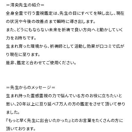
＝澪央先生の紹介＝
全身全霊で行う霊視鑑定は、先生の目にすべてを映し出し、現在
の状況や今後の改善点まで瞬時に導き出します。
また、どうにもならない未来を祈祷で良い方向へと動かしていく
力をお持ちです。
生まれ育った環境から、祈祷師として活動し効果が口コミで広が
り現在に至ります。
是非、鑑定と合わせてご使用ください。
＝先生からのメッセージ＝
生まれ持った霊感霊視の力で悩んでいる方のお役に立ちたいと
思い、20年以上に亘り延べ7万人の方の鑑定をさせて頂いて参り
ました。
『もっと早く先生に出会いたかった』とのお言葉をたくさんの方に
頂いております。