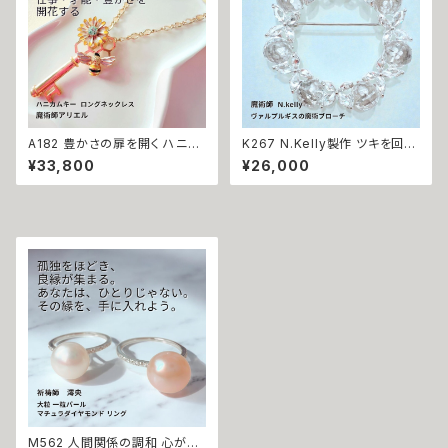
A182 豊かさの扉を開く ハニカ
K267 N.Kelly製作 ツキを回復
ムキー 太陽開花の仕事運・生業
開運召致 幸運を手繰り寄せる
¥33,800
¥26,000
守護 才能開花 ロングネックレ
バタフライ サークル スモーキー
ス 魔術師アリエル 魔術 金運 仕
カラー ブローチ 好転させる ヴ
事運 開運 豊かさ 強力 白魔術
ァルプルギスの魔術ブローチ 金
魔術 占い おまじない 成就 お守
運 財運 魅力アップ エネルギー
り ひまわり 鍵 蜂
魅力 魔力 魔術 白魔術 クリスタ
ルガラス 蝶々 開運 強運 本物
パワーストーン お守り 強力
M562 人間関係の調和 心が癒