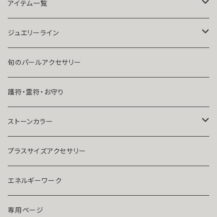
祈祷師澪央
復縁したい・取り戻したい愛情
アイテム一覧
ユタ玉城陽
人に言えない関係
ネックレス
ジュエリーライン
出会いが欲しい
ブレスレット・アンクレット
Ｋ１０
旬のパールアクセサリー
結婚したい
リング
K１４
護符・霊符・お守り
人気運・モテる
イヤリング・ピアス
Ｋ１８
ストーンカラー
ストラップ・キーホルダー
プラチナ
クリア
プラスサイズアクセサリー
マスクピアス
ダイヤモンド
ブルー
エネルギーワーク
ブローチ
モアサナイト
レッド
専用ページ