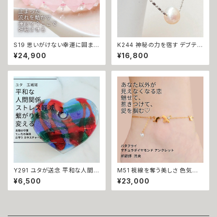
S19 思いがけない幸運に囲まれ
K244 神秘の力を宿す デブテラ
る 運を引き寄せる 一発逆転 開
の魔除け 邪を祓い成功を引き寄
¥24,900
¥16,800
運 強運 金運 ネガティブエネル
せる 大粒 一粒 パール ネックレ
ギーをかき消す 逆転のロンバス
ス 魔力 魔術 白魔術 開運 強運
ひし形 ローズクォーツ ブレスレ
本物 淡水パール パワーストーン
ット サラ セレンディピティ ウィッ
お守り デブテラ 魔術師 N.kelly
カの３つの魔法 魔術 アクセサリ
ー お守り 金運 財運 くじ運 席運
開運 運気アップ 幸運 召致 潜在
能力 子宝 子授け 幸運期 魔術
魔法 おまじない 白魔法 強力 ア
クセサリー パワーストーン
Y291 ユタが送念 平和な人間関
M51 視線を奪う美しさ 色気で
係 ストレス軽減 繋がりを変える
惑わす「胡蝶石」 木花咲耶姫（こ
¥6,500
¥23,000
太陽の守護 てぃだの海珠 お守
のはなさくやひめ）の愛の力で愛
り ガラスチャーム 人間関係 悩
を制す バタフライ 蝶々 マチュラ
み しがらみ 解放 縁切り ストレ
ダイヤモンド アンクレット 守り
ス 解消 縁結び 海 沖縄 玉城 ユ
石 祈祷師 澪央（みお）祈祷【恋
タ 占い お守り 人間関係 開運
愛運】お守り 繁栄 美しさ 縁結