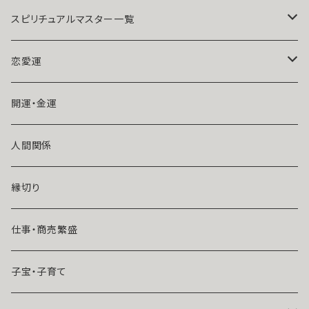
神人 波
び 本命 デート 愛され 色気 モ
テ 誘惑 略奪 成功 成就 叶う 天
スピリチュアルマスター一覧
然石 パワーストーン
魔術師アリエル
恋愛運
悪魔術師べリアル
片思い
開運・金運
風水師さくら
ライバルの居る恋（略奪したい）
人間関係
魔術師恋雪
年齢差のある恋（年上・年下）
縁切り
魔術師N.Kelly
マンネリ気味の恋
仕事・商売繁盛
魔術師Sara Serendipity
遠距離
子宝・子育て