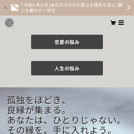
「令和８年８月」末広がりの力が重なる特別な日に、願
いを動かす一歩を
恋愛の悩み
人生の悩み