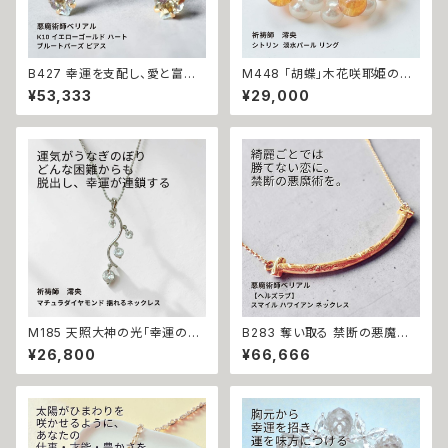
B427 幸運を支配し、愛と富を
M448 「胡蝶」木花咲耶姫の愛
引き寄せる 悪魔の馬蹄 K10 イ
の祈り パール シトリン リング
¥53,333
¥29,000
エローゴールド ハート ブルート
運気上昇 成功 出世 恋愛運 魅
パーズ ピアス 悪魔術師ベリアル
力運 縁結び お守り 御守り おま
願望成就 アクセサリー パワース
じない 叶う 祈祷 祈祷師 澪央
トーン10金 さくら チェリー 魔術
願望成就 開運 開運グッズ 恋愛
強力 悪魔術 黒魔術 おまじない
成就 引き寄せ 運命 成功運 人
呪 本物 魔術師 金運 財運 収入
間関係 良縁 良縁成就 人気運
アップ 臨時収入 略奪 ライバル
魅了 モテ 運気 恋愛 おまもり
縁結び お守り 開運
M185 天照大神の光「幸運の連
B283 奪い取る 禁断の悪魔術
鎖」運が味方し誰もがあなたを
恋の勝者になれる 縁切り【ヘル
¥26,800
¥66,666
応援 大開運 成功・金運・良縁 マ
ズラブ】スマイル ハワイアン ネ
チュラダイヤモンド 揺れるネッ
ックレス ステンレス 悪魔術師
クレス 祈祷師 澪央 お守り 福徳
べリアル 魔術 魔法魔術 魔法 不
パワーストーン 天然石 ご利益
倫 ライバル 三角関係 ペンダン
お守り 霊感霊視 スピリチュアル
ト 強力 排除 略奪愛 成就
強運 神社 神様