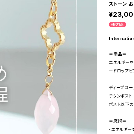
ストーン 
¥23,00
残り1点
Internatio
＝商品＝
エネルギーを
ードロップピ
ディープローズ
チタンポスト
ポスト以下の
＝魔術＝
・エネルギー