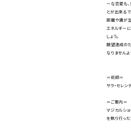
ーな恋愛も、
とが出来るで
距離や溝が生
エネルギーに
しょう。
願望達成のた
なりませんよ
＝術師＝
サラ・セレン
＝ご案内＝
マジカルショ
を執り行った