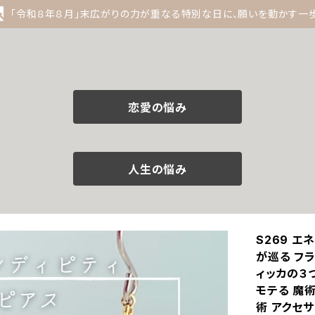
「令和８年８月」末広がりの力が重なる特別な日に、願いを動かす一
恋愛の悩み
人生の悩み
S269 
が巡る フ
ィッカの３つ
モテる 魔術
術 アクセサ