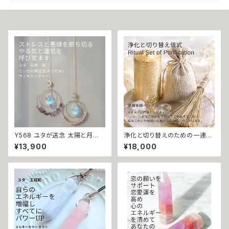
Y568 ユタが送念 太陽と月に
浄化と切り替えのための一連の
守られる てぃだの輝虹玉(きらだ
儀式 – Ritual Set of Purifica
¥13,900
¥18,000
ま) 光が差すたび、願いが動き出
tion – 悪魔術師 ベリアル 魔術
す 魔除け 浄化 天然石 サンキャ
キャンドル 香袋 おまじない 空
ッチャー ユタ ローズクォーツ ア
間浄化 厄除け 邪気払い リセッ
メジスト 祈祷 送念 開運 幸福
ト パワーストーン 天然石 儀式
繁栄 仕事 順風満帆 沖縄 強さ
ネイチャーパワー 愛され かわ
いい 上品