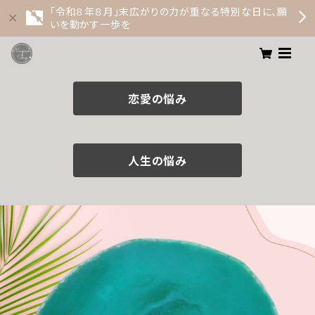
「令和８年８月」末広がりの力が重なる特別な日に、願
いを動かす一歩を
恋愛の悩み
人生の悩み