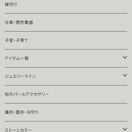
魔術師恋雪
年齢差のある恋（年上・年下）
縁切り
魔術師N.Kelly
マンネリ気味の恋
仕事・商売繁盛
魔術師Sara Serendipity
遠距離
子宝・子育て
祈祷師澪央
復縁したい・取り戻したい愛情
アイテム一覧
ユタ玉城陽
人に言えない関係
ネックレス
ジュエリーライン
出会いが欲しい
ブレスレット・アンクレット
Ｋ１０
旬のパールアクセサリー
結婚したい
リング
K１４
護符・霊符・お守り
人気運・モテる
イヤリング・ピアス
Ｋ１８
ストーンカラー