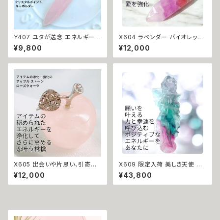
Y407 ユタが送念 エネルギー
X604 ラベンダー バイオレット
増幅・拡散 ミルキーカラー カフ
アメジスト アゲート ポイント 恋
¥9,800
¥12,000
ー ストラップ クリスタルポイント
の願いをかけたアイテムの浄
キーホルダー 幸運召致 パワー
化・強化に 瑪瑙 メノウ アメジス
ストーン 六角柱 水晶 結晶 ポイ
ト 浄化 ストーン 魔術 祈祷 恋愛
ント ローズクォーツ レースアゲ
運 片思い 復縁 不倫 三角関係
ート ナチュラル 沖縄 キーホルダ
遠距離 年の差 仲直り 原石 パワ
ー 海 お守り 祈祷 恋愛運 人気
ーストーン 結晶 天然石
強力
X605 出会いや片思い、引寄せ
X609 限定入荷 美しき天使 大
などの願いをかけたアイテムの
型 10cm レインボーフローライ
¥12,000
¥43,800
浄化・強化に アップル ストーン
ト エンジェル 彫刻 ストーン あ
ローズクォーツ りんご 魔術アイ
らゆる願い事に使える 浄化スト
テム専用 浄化ストーン 天然石
ーン 魔術 祈祷 原石 パワースト
カラー 水晶 クラスター 魔術 恋
ーン 結晶 天然石
愛運 片想い モテ 人気 好かれた
い 運気アップ 開運 浄化 癒し 原