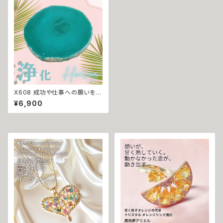
石 パワーストーン 結晶
X608 成功や仕事への願いをか
けたアイテムの浄化・強化に グ
¥6,900
リーン アゲート メノウ プレート
瑪瑙 浄化プレート ストーン スラ
イス 魔術 祈祷 不安解消 精神
安定 原石 パワーストーン 結晶
天然石