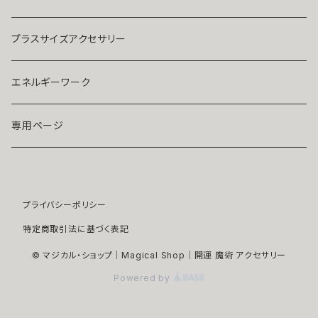
ストラップ・キーホルダー
プラチナ
クリア
プラスサイズアクセサリー
マスクピアス
ダイヤモンド
ブルー
エネルギーワーク
ブローチ
モアサナイト
レッド
専用ページ
ペンダントトップ
色石
パープル
プライバシーポリシー
開運アイテム
パール
ピンク
特定商取引法に基づく表記
浄化アイテム
イエロー
© マジカル・ショップ｜Magical Shop｜開運 魔術 アクセサリー
Powered by
縁切りアイテム
グリーン