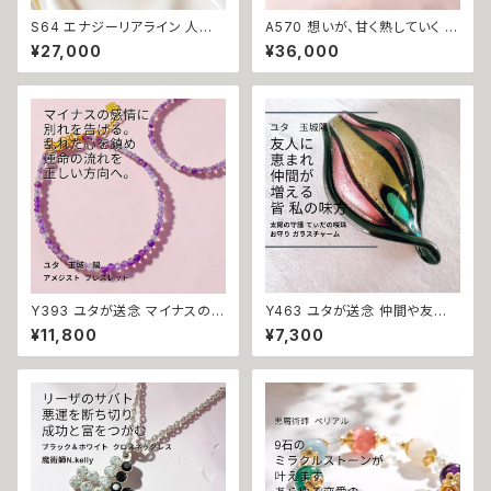
S64 エナジーリアライン 人間
A570 想いが、甘く熟していく オ
関係と運の流れを整える 人から
レンジの恋愛魔術で恋愛成就
¥27,000
¥36,000
もお金からも愛されたい 開運
スワロフスキークリスタル オレ
マルチカラー オープンハート ス
ンジリング 指輪 魔術師 アリエ
ワロフスキー ロング ネックレス
ル 白魔術 強力 魔法 お守り 開
ウィッカの３つの魔法 サラ セレ
運 願いが叶う 片想い 愛され 溺
ンディピティ 魔術師 強力 出会
愛 魅力 モテ 恋愛成就 魔術 お
い 運命 印象改善 恋愛運人気
まじない 白魔術
結婚 魔術 アクセサリー お守り
縁結び 白魔術 人気 モテる パワ
ーストーン おまじない 開運
Y393 ユタが送念 マイナスの感
Y463 ユタが送念 仲間や友人
情に別れを告げる 運命を正す
に恵まれる 人の輪が広がる 太
¥11,800
¥7,300
波動の調律器 インドラの守護
陽の守護 てぃだの咲珠 お守り
アメジスト パワーストーン ブレ
ガラスチャーム 対人運 人望 仲
スレット 天然石 御守り おまじな
間 友達 恋人 人間関係 守護 幸
い 強力 財運 魔除け 占い 開運
運 開運 チャンス 人気 沖縄 魅
お守り パワーストーン 強力浄化
力 ネイチャーパワー 向上
縁切り スピリチュアル 自己防衛
整える 調律 祈祷 沖縄 海 エネ
ルギー ユタ ネイチャーパワー
ちゅら