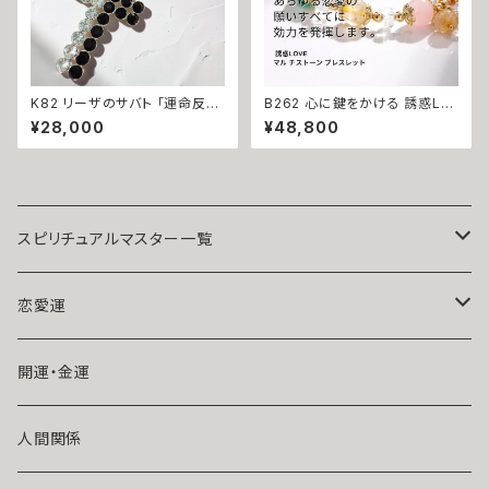
K82 リーザのサバト 「運命反転
B262 心に鍵をかける 誘惑LO
のクロス」悪運を断ち切り成功
VEブレスレット 幸せになれる
¥28,000
¥48,800
と富をつかむ 金運上昇 キャリア
悪魔術師 べリアル 願望成就 天
アップ マチュラダイヤモンド ク
然石 マルチストーン ブレスレッ
ロスペンダント 魔術師 N.kelly
ト お守り パワーストーン 天然
十字架 魔術 白魔術 運気アップ
石 数珠 強力 縁結び 恋結び 良
おまもり おまじない 魔術 本物
縁 引き寄せ 叶う マルチカラー
強力 白魔術 占い 願いが叶う
スピリチュアルマスター一覧
魔術師アリエル
恋愛運
悪魔術師べリアル
片思い
開運・金運
風水師さくら
ライバルの居る恋（略奪したい）
人間関係