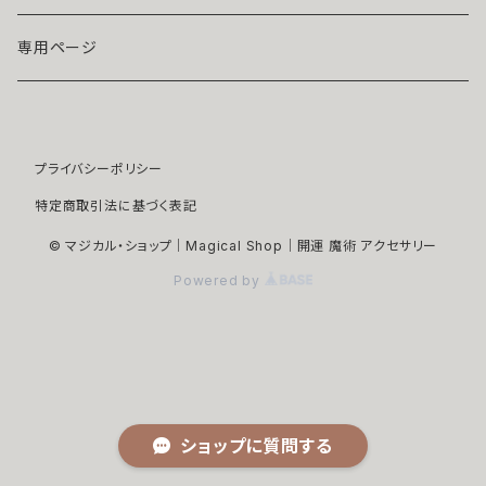
ブローチ
モアサナイト
レッド
専用ページ
ペンダントトップ
色石
パープル
プライバシーポリシー
開運アイテム
パール
ピンク
特定商取引法に基づく表記
浄化アイテム
イエロー
© マジカル・ショップ｜Magical Shop｜開運 魔術 アクセサリー
Powered by
縁切りアイテム
グリーン
ユニセックスアイテム
ホワイト
ヘアアクセサリー
ブラック
ショップに質問する