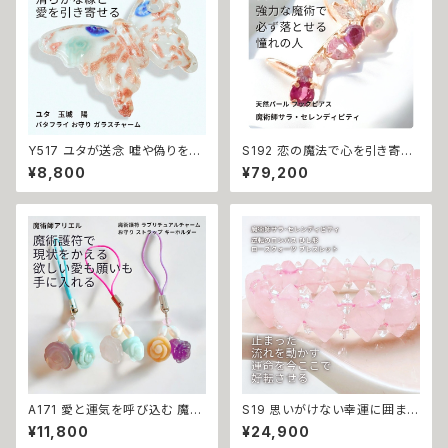
お守り
Y517 ユタが送念 嘘や偽りを見
S192 恋の魔法で心を引き寄
抜き、本当に大切な縁だけを残
せ、ライバルを出し抜く 恋愛運命
¥8,800
¥79,200
す てぃだの白蝶珠 騙されない
のアミュレット セレンディピティ
あなたを守る ホワイト バタフラ
魔術師 天然石 マルチストーン
イ ガラスチャーム ペンダントト
フラワー イヤーカフ お守り ガー
ップ 恋愛運 祈祷師 お守り 御守
ネット アメジスト ライトアメジス
り 沖縄 強さ ネイチャーパワー
ト マチュラダイヤモンド ピンクト
浄化 真実の愛 嘘を見抜く
ルマリン ローズクォーツ 淡水パ
ール サラ 強力 略奪 ライバル 引
き寄せ 片想い 成就 願い叶う お
守り チャンス デート
A171 愛と運気を呼び込む 魔術
S19 思いがけない幸運に囲まれ
護符「ラブリチュアルチャーム 」
る 運を引き寄せる 一発逆転 開
¥11,800
¥24,900
魔術師 アリエル お守り ストラッ
運 強運 金運 ネガティブエネル