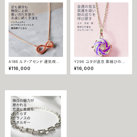
べリアル 魔術 魔法魔術 魔法 不
事運 開運 豊かさ 強力 白魔術
倫 ライバル 三角関係 ペンダン
魔術 占い おまじない 成就 お守
ト 強力 排除 略奪愛 成就
り ひまわり 鍵 蜂
A186 ルナ・アセンド 運気改善
Y296 ユタが送念 紫結びの音
永遠の幸運を結ぶ フルムーン魔
玉 財の巡りを呼ぶ 清らかな鈴
¥116,000
¥16,000
術 開運 インフィニティ ダイヤモ
の音が貧運を祓う 玉城陽 金運
ンド 0.01ct K10 ネックレス 魔
厄祓い 商売繁盛 開運 ガムラン
術師アリエル お守り 強力 魔術
ボール ネックレス ミュージック
願い 叶う 恋愛運 縁結び 限定
ボール 幸運召致 音色 白 ホワ
無限 ジュエリー ペンダント パ
イト 鈴 ナチュラル 沖縄 パープ
ワーストーン
ル 海 お守り 祈祷 恋愛運 人気
強力 運気 上昇 ペンダント