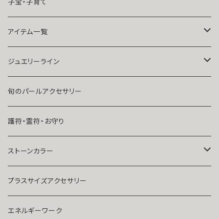
魔術師Sara Serendipity
遠距離
子宝・子育て
祈祷師澪央
復縁したい・取り戻したい愛情
アイテム一覧
ユタ玉城陽
人に言えない関係
ネックレス
ジュエリーライン
出会いが欲しい
ブレスレット・アンクレット
Ｋ１０
旬のパールアクセサリー
結婚したい
リング
K１４
護符・霊符・お守り
人気運・モテる
イヤリング・ピアス
Ｋ１８
ストーンカラー
ストラップ・キーホルダー
プラチナ
クリア
プラスサイズアクセサリー
マスクピアス
ダイヤモンド
ブルー
エネルギーワーク