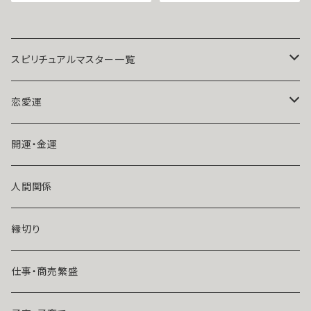
プ キーホルダー ローズクオー
ギーをかき消す 逆転のロンバス
ツ アクアマリン スモーキークォ
ひし形 ローズクォーツ ブレスレ
ーツ アベンチュリン アメジスト
ット サラ セレンディピティ ウィッ
サンゴ パール クリスタル 天然
カの３つの魔法 魔術 アクセサリ
石 パワーストーン 誕生石 成就
ー お守り 金運 財運 くじ運 席運
真珠 白魔術 強力 魔術アクセサ
開運 運気アップ 幸運 召致 潜在
スピリチュアルマスター一覧
リー ストラップ チャーム
能力 子宝 子授け 幸運期 魔術
魔法 おまじない 白魔法 強力 ア
クセサリー パワーストーン
魔術師アリエル
恋愛運
悪魔術師べリアル
片思い
開運・金運
風水師さくら
ライバルの居る恋（略奪したい）
人間関係
魔術師恋雪
年齢差のある恋（年上・年下）
縁切り
魔術師N.Kelly
マンネリ気味の恋
仕事・商売繁盛