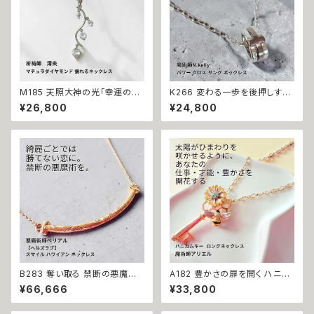
M185 天照大神の光「幸運の連
K266 変わる一歩を後押しする
鎖」運が味方し誰もがあなたを
【強力な引き寄せ】アフロディテ
¥26,800
¥24,800
応援 大開運 成功・金運・良縁 マ
の神秘パワー クロス リング ネ
チュラダイヤモンド 揺れるネッ
ックレス｜復縁・片思い成就 N.
クレス 祈祷師 澪央 お守り 福徳
Kelly 製作 恋愛運 人間関係 縁
パワーストーン 天然石 ご利益
結び 魅力アップ エネルギー 魅
お守り 霊感霊視 スピリチュアル
力 魔力 魔術 白魔術 願い 叶う
強運 神社 神様
結び 開運 強運 本物 パワースト
ーン お守り 強力 男女兼用
B283 奪い取る 禁断の悪魔術
A182 豊かさの扉を開く ハニカ
恋の勝者になれる 縁切り【ヘル
ムキー 太陽開花の仕事運・生業
¥66,666
¥33,800
ズラブ】スマイル ハワイアン ネ
守護 才能開花 ロングネックレ
ックレス ステンレス 悪魔術師
ス 魔術師アリエル 魔術 金運 仕