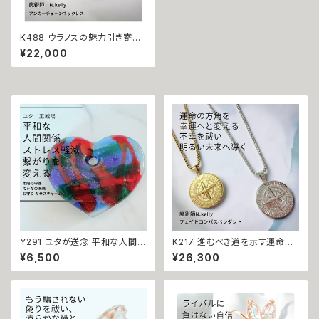
K488 ウラノスの魅力引き寄せ
エネルギー アンカーチェーンネ
¥22,000
ックレス 進展を促す恋愛の力
N.Kelly製作 白魔術 魔除け お
守り メンズ 男女兼用 ユニセッ
クス 魔術アイテム
Y291 ユタが送念 平和な人間関
K217 進むべき道を示す運命の
係 ストレス軽減 繋がりを変える
羅針盤「厄除け・開運」不幸の連
¥6,500
¥26,300
太陽の守護 てぃだの海珠 お守
鎖を断ち切り幸運の方角へ導く
り ガラスチャーム 人間関係 悩
フェイトコンパス ペンダント N.
み しがらみ 解放 縁切り ストレ
Kelly製作 災難除け 厄払い 人
ス 解消 縁結び 海 沖縄 玉城 ユ
間関係 邪魔者排除 ストレスフリ
タ 占い お守り 人間関係 開運
ー 方位磁石 男女兼用 ユニセッ
神人 波
クス メンズ 魔術アクセサリー