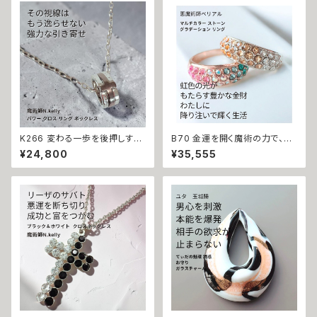
K266 変わる一歩を後押しする
B70 金運を開く魔術の力で、成
【強力な引き寄せ】アフロディテ
功を引き寄せる 悪魔術 マルチ
¥24,800
¥35,555
の神秘パワー クロス リング ネ
カラー シトリンカラー ストーン
ックレス｜復縁・片思い成就 N.
グラデーション リング 悪魔術師
Kelly 製作 恋愛運 人間関係 縁
べリアル 虹色 レインボー イエ
結び 魅力アップ エネルギー 魅
ロー ビジュー マチュラダイヤモ
力 魔力 魔術 白魔術 願い 叶う
ンド 大開運 金運 財運 幸運 願
結び 開運 強運 本物 パワースト
望成就 黒魔術 おまじない 呪 本
ーン お守り 強力 男女兼用
物 魔術師 魔法 強力