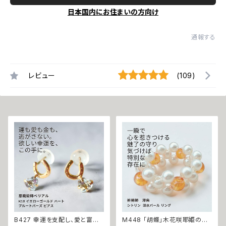
日本国内にお住まいの方向け
通報する
レビュー
(109)
B427 幸運を支配し、愛と富を
M448 「胡蝶」木花咲耶姫の愛