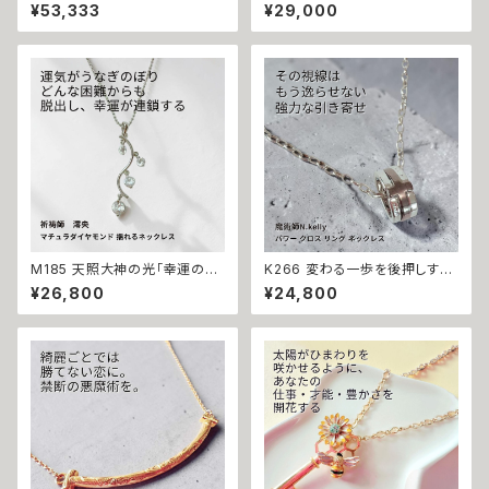
引き寄せる 悪魔の馬蹄 K10 イ
の祈り パール シトリン リング
¥53,333
¥29,000
エローゴールド ハート ブルート
運気上昇 成功 出世 恋愛運 魅
パーズ ピアス 悪魔術師ベリアル
力運 縁結び お守り 御守り おま
願望成就 アクセサリー パワース
じない 叶う 祈祷 祈祷師 澪央
トーン10金 さくら チェリー 魔術
願望成就 開運 開運グッズ 恋愛
強力 悪魔術 黒魔術 おまじない
成就 引き寄せ 運命 成功運 人
呪 本物 魔術師 金運 財運 収入
間関係 良縁 良縁成就 人気運
アップ 臨時収入 略奪 ライバル
魅了 モテ 運気 恋愛 おまもり
縁結び お守り 開運
M185 天照大神の光「幸運の連
K266 変わる一歩を後押しする
鎖」運が味方し誰もがあなたを
【強力な引き寄せ】アフロディテ
¥26,800
¥24,800
応援 大開運 成功・金運・良縁 マ
の神秘パワー クロス リング ネ
チュラダイヤモンド 揺れるネッ
ックレス｜復縁・片思い成就 N.
クレス 祈祷師 澪央 お守り 福徳
Kelly 製作 恋愛運 人間関係 縁
パワーストーン 天然石 ご利益
結び 魅力アップ エネルギー 魅
お守り 霊感霊視 スピリチュアル
力 魔力 魔術 白魔術 願い 叶う
強運 神社 神様
結び 開運 強運 本物 パワースト
ーン お守り 強力 男女兼用