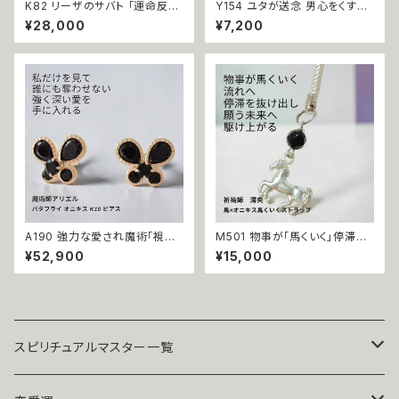
K82 リーザのサバト 「運命反転
Y154 ユタが送念 男心をくすぐ
のクロス」悪運を断ち切り成功
る性的魅力が溢れ出す 色っぽさ
¥28,000
¥7,200
と富をつかむ 金運上昇 キャリア
UP てぃだの魅環 誘惑 お守り
アップ マチュラダイヤモンド ク
ガラスチャーム 魅了 セクシャル
ロスペンダント 魔術師 N.kelly
な魅力 モテる 良縁 成就 おまじ
十字架 魔術 白魔術 運気アップ
ない 祈祷 ペンダントトップ
おまもり おまじない 魔術 本物
強力 白魔術 占い 願いが叶う
A190 強力な愛され魔術「視線
M501 物事が「馬くいく」停滞を
封印」執愛の蝶 私以外見ないで
打ち破り勝運を呼び込む 馬 オ
¥52,900
¥15,000
狂おしいほど愛されたい 浮気防
ニキス シルバー ストラップ キー
止 バタフライ オニキス K10 ピ
ホルダー 祈祷師 澪央（みお）手
アス 魔術師アリエル 独占愛 独
掘り お守り 強力 財運 縁結び
占欲 独り占め 視線 愛され力
魔除け 占い 開運 運気上昇 成
好かれる 気持ちを繋ぎ止める
功 出世 お守り 御守り おまじな
不倫防止 ブラック 蝶々 パピヨ
い 叶う 願望成就
ン パワーストーン ストラップ 叶
スピリチュアルマスター一覧
う 魔術アクセサリー 成就 恋愛
運