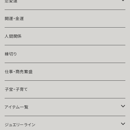
魔術師アリエル
恋愛運
悪魔術師べリアル
片思い
開運・金運
風水師さくら
ライバルの居る恋（略奪したい）
人間関係
魔術師恋雪
年齢差のある恋（年上・年下）
縁切り
魔術師N.Kelly
マンネリ気味の恋
仕事・商売繁盛
魔術師Sara Serendipity
遠距離
子宝・子育て
祈祷師澪央
復縁したい・取り戻したい愛情
アイテム一覧
ユタ玉城陽
人に言えない関係
ネックレス
ジュエリーライン