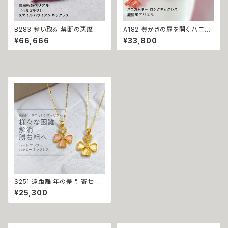
B283 奪い取る 禁断の悪魔術
A182 豊かさの扉を開く ハニカ
恋の勝者になれる 縁切り【ヘル
ムキー 太陽開花の仕事運・生業
¥66,666
¥33,800
ズラブ】スマイル ハワイアン ネ
守護 才能開花 ロングネックレ
ックレス ステンレス 悪魔術師
ス 魔術師アリエル 魔術 金運 仕
べリアル 魔術 魔法魔術 魔法 不
事運 開運 豊かさ 強力 白魔術
倫 ライバル 三角関係 ペンダン
魔術 占い おまじない 成就 お守
ト 強力 排除 略奪愛 成就
り ひまわり 鍵 蜂
S251 遠距離 年の差 引寄せ 鎖
でつなぐ縁結び 特別なハート フ
¥25,300
ラワー ハッピー ネックレス ウィ
ッカの３つの魔法 サラ・セレンデ
ィピティ 本命 両想い 縁結び 引
き寄せ お守り おまじない 魔術
アクセサリー 白魔術 叶う 成就