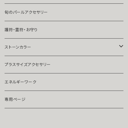
出会いが欲しい
ブレスレット・アンクレット
Ｋ１０
旬のパールアクセサリー
結婚したい
リング
K１４
護符・霊符・お守り
人気運・モテる
イヤリング・ピアス
Ｋ１８
ストーンカラー
ストラップ・キーホルダー
プラチナ
クリア
プラスサイズアクセサリー
マスクピアス
ダイヤモンド
ブルー
エネルギーワーク
ブローチ
モアサナイト
レッド
専用ページ
ペンダントトップ
色石
パープル