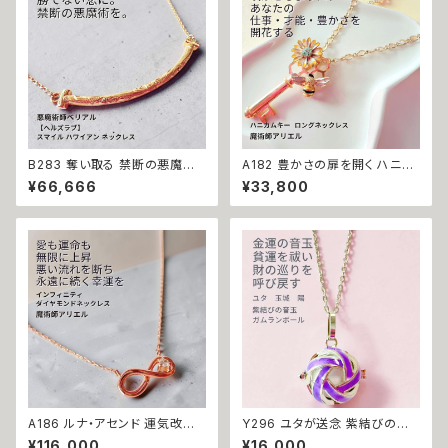
強運 神社 神様
結び 開運 強運 本物 パワースト
ーン お守り 強力 男女兼用
B283 奪い取る 禁断の悪魔術
A182 豊かさの扉を開く ハニカ
恋の勝者になれる 縁切り【ヘル
ムキー 太陽開花の仕事運・生業
¥66,666
¥33,800
ズラブ】スマイル ハワイアン ネ
守護 才能開花 ロングネックレ
ックレス ステンレス 悪魔術師
ス 魔術師アリエル 魔術 金運 仕
べリアル 魔術 魔法魔術 魔法 不
事運 開運 豊かさ 強力 白魔術
倫 ライバル 三角関係 ペンダン
魔術 占い おまじない 成就 お守
ト 強力 排除 略奪愛 成就
り ひまわり 鍵 蜂
A186 ルナ・アセンド 運気改善
Y296 ユタが送念 紫結びの音
永遠の幸運を結ぶ フルムーン魔
玉 財の巡りを呼ぶ 清らかな鈴
¥116,000
¥16,000