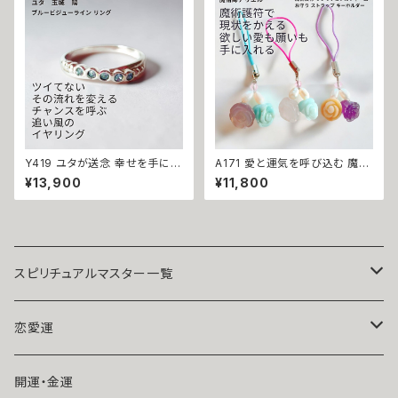
占い 開運 家庭運 子宝 子授け
力 ネイチャーパワー 向上
お守り 潜在能力開花 祈祷 沖縄
海 エネルギー ユタ ネイチャー
パワー ちゅら
Y419 ユタが送念 幸せを手に入
A171 愛と運気を呼び込む 魔術
れる 緊張改善 自信をもたらす
護符「ラブリチュアルチャーム 」
¥13,900
¥11,800
人間関係改善 仕事運アップ ブ
魔術師 アリエル お守り ストラッ
ルービジューライン リング 占い
プ キーホルダー ローズクオー
祈祷 送念 恋愛運 仕事運 魅力
ツ アクアマリン スモーキークォ
魅了 モテる 最強 海 祈祷師 お
ーツ アベンチュリン アメジスト
守り 御守り 沖縄 強さ ネイチャ
サンゴ パール クリスタル 天然
ーパワー
石 パワーストーン 誕生石 成就
真珠 白魔術 強力 魔術アクセサ
スピリチュアルマスター一覧
リー ストラップ チャーム
魔術師アリエル
恋愛運
悪魔術師べリアル
片思い
開運・金運