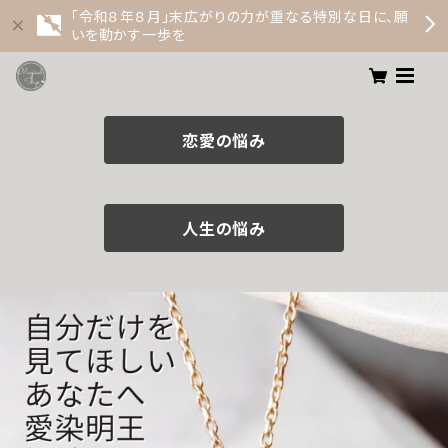
「令和８年８月」末広がりの力が重なる特別な日に、願
いを動かす一歩を
恋愛の悩み
人生の悩み