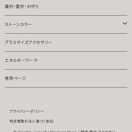
結婚したい
リング
K１４
護符・霊符・お守り
人気運・モテる
イヤリング・ピアス
Ｋ１８
ストーンカラー
ストラップ・キーホルダー
プラチナ
クリア
プラスサイズアクセサリー
マスクピアス
ダイヤモンド
ブルー
エネルギーワーク
ブローチ
モアサナイト
レッド
専用ページ
ペンダントトップ
色石
パープル
プライバシーポリシー
開運アイテム
パール
ピンク
特定商取引法に基づく表記
浄化アイテム
イエロー