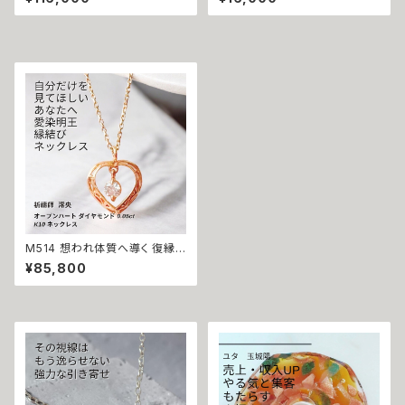
術 開運 インフィニティ ダイヤモ
の音が貧運を祓う 玉城陽 金運
ンド 0.01ct K10 ネックレス 魔
厄祓い 商売繁盛 開運 ガムラン
術師アリエル お守り 強力 魔術
ボール ネックレス ミュージック
願い 叶う 恋愛運 縁結び 限定
ボール 幸運召致 音色 白 ホワ
無限 ジュエリー ペンダント パ
イト 鈴 ナチュラル 沖縄 パープ
ワーストーン
ル 海 お守り 祈祷 恋愛運 人気
強力 運気 上昇 ペンダント
M514 想われ体質へ導く 復縁・
略奪・不倫 愛染明王の縁結び
¥85,800
揺れる オープンハート ダイヤモ
ンド 0.05ct K10 ネックレス 祈
祷師 澪央 恋愛成就 強力 お守
り 出会い 恋愛運 片思い 復縁
略奪 不倫 独り占め 霊感霊視
強力 縁結び 開運 パワーストー
ン 祈祷 引き寄せ K10