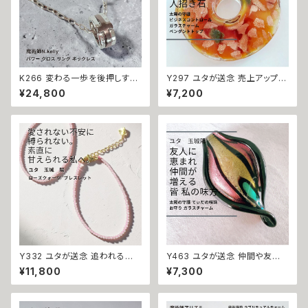
K266 変わる一歩を後押しする
Y297 ユタが送念 売上アップ
【強力な引き寄せ】アフロディテ
やる気をもたらす ビジネスコン
¥24,800
¥7,200
の神秘パワー クロス リング ネ
トロール ガラスチャーム ペンダ
ックレス｜復縁・片思い成就 N.
ントトップ 仕事運 商売運 就活
Kelly 製作 恋愛運 人間関係 縁
転職 ユタ 占い 祈祷 送念 雫 ビ
結び 魅力アップ エネルギー 魅
ジネス運 チャンス 成功 沖縄 魅
力 魔力 魔術 白魔術 願い 叶う
力 ネイチャーパワー お守り 御
結び 開運 強運 本物 パワースト
守り 祈祷師 最強 強力 パワース
ーン お守り 強力 男女兼用
トーン
Y332 ユタが送念 追われる恋
Y463 ユタが送念 仲間や友人
へ 愛されない不安から解放され
に恵まれる 人の輪が広がる 太
¥11,800
¥7,300
る ローズクォーツ パワーストー
陽の守護 てぃだの咲珠 お守り
ン ブレスレット 天然石 御守り
ガラスチャーム 対人運 人望 仲
恋愛 片思い 自己肯定感 両想い
間 友達 恋人 人間関係 守護 幸
引き寄せ 愛され力 おまじない
運 開運 チャンス 人気 沖縄 魅