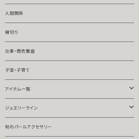
風水師さくら
ライバルの居る恋（略奪したい）
人間関係
魔術師恋雪
年齢差のある恋（年上・年下）
縁切り
魔術師N.Kelly
マンネリ気味の恋
仕事・商売繁盛
魔術師Sara Serendipity
遠距離
子宝・子育て
祈祷師澪央
復縁したい・取り戻したい愛情
アイテム一覧
ユタ玉城陽
人に言えない関係
ネックレス
ジュエリーライン
出会いが欲しい
ブレスレット・アンクレット
Ｋ１０
旬のパールアクセサリー