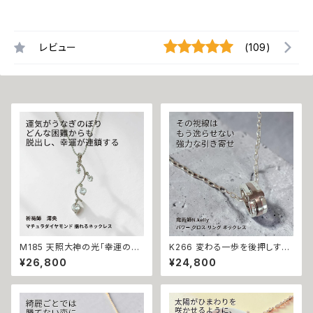
レビュー
(109)
M185 天照大神の光「幸運の連
K266 変わる一歩を後押しする
鎖」運が味方し誰もがあなたを
【強力な引き寄せ】アフロディテ
¥26,800
¥24,800
応援 大開運 成功・金運・良縁 マ
の神秘パワー クロス リング ネ
チュラダイヤモンド 揺れるネッ
ックレス｜復縁・片思い成就 N.
クレス 祈祷師 澪央 お守り 福徳
Kelly 製作 恋愛運 人間関係 縁
パワーストーン 天然石 ご利益
結び 魅力アップ エネルギー 魅
お守り 霊感霊視 スピリチュアル
力 魔力 魔術 白魔術 願い 叶う