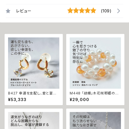
レビュー
(109)
B427 幸運を支配し、愛と富を
M448 「胡蝶」木花咲耶姫の愛
引き寄せる 悪魔の馬蹄 K10 イ
の祈り パール シトリン リング
¥53,333
¥29,000
エローゴールド ハート ブルート
運気上昇 成功 出世 恋愛運 魅
パーズ ピアス 悪魔術師ベリアル
力運 縁結び お守り 御守り おま
願望成就 アクセサリー パワース
じない 叶う 祈祷 祈祷師 澪央
トーン10金 さくら チェリー 魔術
願望成就 開運 開運グッズ 恋愛
強力 悪魔術 黒魔術 おまじない
成就 引き寄せ 運命 成功運 人
呪 本物 魔術師 金運 財運 収入
間関係 良縁 良縁成就 人気運
アップ 臨時収入 略奪 ライバル
魅了 モテ 運気 恋愛 おまもり