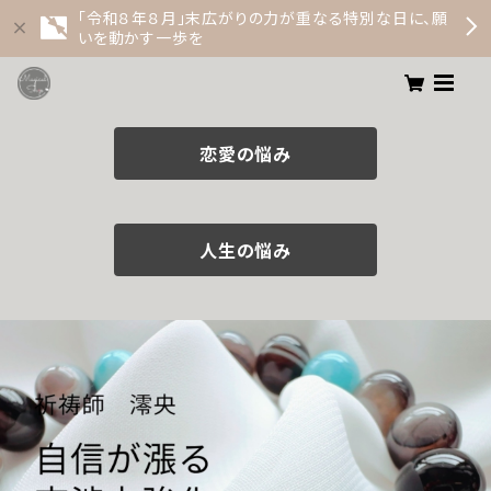
「令和８年８月」末広がりの力が重なる特別な日に、願
いを動かす一歩を
恋愛の悩み
人生の悩み