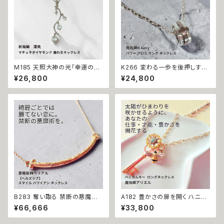
縁結び お守り 開運
M185 天照大神の光「幸運の連
K266 変わる一歩を後押しする
鎖」運が味方し誰もがあなたを
【強力な引き寄せ】アフロディテ
¥26,800
¥24,800
応援 大開運 成功・金運・良縁 マ
の神秘パワー クロス リング ネ
チュラダイヤモンド 揺れるネッ
ックレス｜復縁・片思い成就 N.
クレス 祈祷師 澪央 お守り 福徳
Kelly 製作 恋愛運 人間関係 縁
パワーストーン 天然石 ご利益
結び 魅力アップ エネルギー 魅
お守り 霊感霊視 スピリチュアル
力 魔力 魔術 白魔術 願い 叶う
強運 神社 神様
結び 開運 強運 本物 パワースト
ーン お守り 強力 男女兼用
B283 奪い取る 禁断の悪魔術
A182 豊かさの扉を開く ハニカ
恋の勝者になれる 縁切り【ヘル
ムキー 太陽開花の仕事運・生業
¥66,666
¥33,800
ズラブ】スマイル ハワイアン ネ
守護 才能開花 ロングネックレ
ックレス ステンレス 悪魔術師
ス 魔術師アリエル 魔術 金運 仕