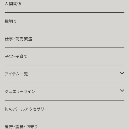
風水師さくら
ライバルの居る恋（略奪したい）
人間関係
魔術師恋雪
年齢差のある恋（年上・年下）
縁切り
魔術師N.Kelly
マンネリ気味の恋
仕事・商売繁盛
魔術師Sara Serendipity
遠距離
子宝・子育て
祈祷師澪央
復縁したい・取り戻したい愛情
アイテム一覧
ユタ玉城陽
人に言えない関係
ネックレス
ジュエリーライン
出会いが欲しい
ブレスレット・アンクレット
Ｋ１０
旬のパールアクセサリー
結婚したい
リング
K１４
護符・霊符・お守り