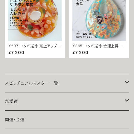
モテる おまじない 開運
術 おまじない 呪 本物 魔術師
魔法 強力
Y297 ユタが送念 売上アップ
Y365 ユタが送念 金運上昇 恵
やる気をもたらす ビジネスコン
みが降り注ぎ豊かさが満ちる 太
¥7,200
¥7,200
トロール ガラスチャーム ペンダ
陽の守護 てぃだの金珠 しずく
ントトップ 仕事運 商売運 就活
お守り ガラスチャーム 沖縄 海
転職 ユタ 占い 祈祷 送念 雫 ビ
花 ユタ キーホルダー お守り 祈
ジネス運 チャンス 成功 沖縄 魅
祷 金運 財運 幸運 強力
力 ネイチャーパワー お守り 御
守り 祈祷師 最強 強力 パワース
トーン
スピリチュアルマスター一覧
魔術師アリエル
恋愛運
悪魔術師べリアル
片思い
開運・金運