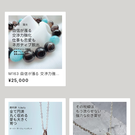
べリアル 魔術 魔法魔術 魔法 不
事運 開運 豊かさ 強力 白魔術
倫 ライバル 三角関係 ペンダン
魔術 占い おまじない 成就 お守
ト 強力 排除 略奪愛 成就
り ひまわり 鍵 蜂
M163 自信が漲る 交渉力強化
仕事も恋愛も ネガティブ脱出 ア
¥25,000
クアマリン 天眼石 開運 ブレス
レット【蒼飛‐SOUBI】 祈祷師
澪央（みお） 仕事運 ビジネス運
片思い 恋愛運 最大力 霊感 霊
視 祈祷 成就 男女兼用 ユニセッ
クス 数珠 パワーストーン 強運
運気