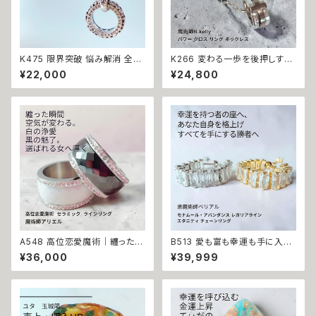
K475 限界突破 悩み解消 全て
K266 変わる一歩を後押しする
を丸く収める 愛を育む オーバー
【強力な引き寄せ】アフロディテ
¥22,000
¥24,800
サークル ペンダント N.kelly製
の神秘パワー クロス リング ネ
作 開運 白魔術 人間関係 仲直
ックレス｜復縁・片思い成就 N.
り 円満 尊敬 白魔術 リング 魔
Kelly 製作 恋愛運 人間関係 縁
除けお守り メンズ 男女兼用 ユ
結び 魅力アップ エネルギー 魅
ニセックス 魔術アイテム 指輪
力 魔力 魔術 白魔術 願い 叶う
結び 開運 強運 本物 パワースト
ーン お守り 強力 男女兼用
A548 高位恋愛魔術｜纏った瞬
B513 愛も富も幸運も手に入れ
間、空気が変わる ヴェルティン
る 勝者の運命へ格上げ 強力魔
¥36,000
¥39,999
のサバト仕上げ セラミック ステ
術 モナムール・アバンダンス レ
ンレス マチュラダイヤモンド ラ
ガリアライン エタニティ チェー
イン リング【白の浄愛／黒の結
ンリング 恋愛成就 金運上昇 開
界】指輪 魔術師 アリエル お守
運 悪魔術師ベリアル マチュラダ
り 縁結び 魔術師 強力 恋愛運
イヤモンド フリーサイズ 大開運
魔術 アクセサリー 白魔術 人気
金運 財運 幸運 願望成就 黒魔