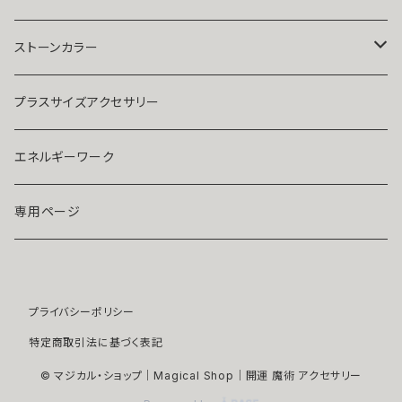
人気運・モテる
イヤリング・ピアス
Ｋ１８
ストーンカラー
ストラップ・キーホルダー
プラチナ
クリア
プラスサイズアクセサリー
マスクピアス
ダイヤモンド
ブルー
エネルギーワーク
ブローチ
モアサナイト
レッド
専用ページ
ペンダントトップ
色石
パープル
プライバシーポリシー
開運アイテム
パール
ピンク
特定商取引法に基づく表記
浄化アイテム
イエロー
© マジカル・ショップ｜Magical Shop｜開運 魔術 アクセサリー