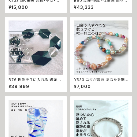
K233 輝く未来 悪縁・不安・執
B90 金運・恋愛・仕事運 闇を反
着を断つ 運気改善 オニキス サ
射し魔力を倍増させる レリウー
¥15,800
¥43,333
ン ストーン ハートチャーム キー
リアの力 インフィニティクロス
ホルダー ストラップ N.Kelly製
ビジュー ブレスレット バングル
作 金運 財運 魅力アップ エネル
悪魔術師 べリアル マチュラダイ
ギー 魅力 魔力 魔術 白魔術 開
ヤモンド 成就 お守り 叶う 好転
運 強運 本物 パワーストーン お
おまじない 本物 フリーサイズ
守り 強力
サバト 魔術 強力 貧困脱出
B76 理想を手に入れる 嫉妬や
Y533 ユタが送念 あなたを魅
不安を消し去る コンプレックス
了の中心へ 誘いが増えすぎて困
¥39,999
¥7,000
除去 ツキを復活 オニキス ブレ
る ちゅらパール レインボーブレ
スレット 悪魔術師 べリアル メン
スレット ユタ 占い 祈祷 送念 真
タル改善 対人運 人間関係 ブラ
珠 淡水パール 美的 センス モテ
ック オニキス 行き違い 願望成
力 魅力 魅了 ときめき 沖縄 強
就
さ ネイチャーパワー