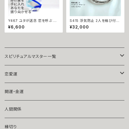
Y467 ユタが送念 恋を呼ぶ ビ
S415 浮気防止 2人を結び付け
ーチサンダル 印象チェンジで恋
る 相手の気持ちを夢中に変える
¥6,600
¥32,000
が始まる みじいる 御守り サン
溺愛 ツイストリング silver925
ダル ガラスチャーム 片思い 開
指輪 ウィッカの魔法 サラ・セレ
運 沖縄 ネイチャーパワー 自然
ンディピティ 合わさる 引き寄せ
エネルギー 祈祷師 ユタ 占い 送
真剣交際 一途 愛される 強力
念 恋愛運 失恋 リセット
縁結び 恋愛成就 お守り 強力
ハマらせる 遠距離 魔法 魔術 白
魔術
スピリチュアルマスター一覧
魔術師アリエル
恋愛運
悪魔術師べリアル
片思い
開運・金運
風水師さくら
ライバルの居る恋（略奪したい）
人間関係
魔術師恋雪
年齢差のある恋（年上・年下）
縁切り