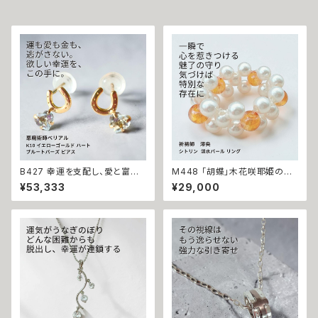
B427 幸運を支配し、愛と富を
M448 「胡蝶」木花咲耶姫の愛
引き寄せる 悪魔の馬蹄 K10 イ
の祈り パール シトリン リング
¥53,333
¥29,000
エローゴールド ハート ブルート
運気上昇 成功 出世 恋愛運 魅
パーズ ピアス 悪魔術師ベリアル
力運 縁結び お守り 御守り おま
願望成就 アクセサリー パワース
じない 叶う 祈祷 祈祷師 澪央
トーン10金 さくら チェリー 魔術
願望成就 開運 開運グッズ 恋愛
強力 悪魔術 黒魔術 おまじない
成就 引き寄せ 運命 成功運 人
呪 本物 魔術師 金運 財運 収入
間関係 良縁 良縁成就 人気運
アップ 臨時収入 略奪 ライバル
魅了 モテ 運気 恋愛 おまもり
縁結び お守り 開運