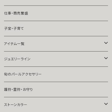
魔術師N.Kelly
マンネリ気味の恋
仕事・商売繁盛
魔術師Sara Serendipity
遠距離
子宝・子育て
祈祷師澪央
復縁したい・取り戻したい愛情
アイテム一覧
ユタ玉城陽
人に言えない関係
ネックレス
ジュエリーライン
出会いが欲しい
ブレスレット・アンクレット
Ｋ１０
旬のパールアクセサリー
結婚したい
リング
K１４
護符・霊符・お守り
人気運・モテる
イヤリング・ピアス
Ｋ１８
ストーンカラー