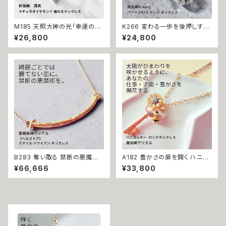
M185 天照大神の光「幸運の連
K266 変わる一歩を後押しする
鎖」運が味方し誰もがあなたを
【強力な引き寄せ】アフロディテ
¥26,800
¥24,800
応援 大開運 成功・金運・良縁 マ
の神秘パワー クロス リング ネ
チュラダイヤモンド 揺れるネッ
ックレス｜復縁・片思い成就 N.
クレス 祈祷師 澪央 お守り 福徳
Kelly 製作 恋愛運 人間関係 縁
パワーストーン 天然石 ご利益
結び 魅力アップ エネルギー 魅
お守り 霊感霊視 スピリチュアル
力 魔力 魔術 白魔術 願い 叶う
強運 神社 神様
結び 開運 強運 本物 パワースト
ーン お守り 強力 男女兼用
B283 奪い取る 禁断の悪魔術
A182 豊かさの扉を開く ハニカ
恋の勝者になれる 縁切り【ヘル
ムキー 太陽開花の仕事運・生業
¥66,666
¥33,800
ズラブ】スマイル ハワイアン ネ
守護 才能開花 ロングネックレ
ックレス ステンレス 悪魔術師
ス 魔術師アリエル 魔術 金運 仕
べリアル 魔術 魔法魔術 魔法 不
事運 開運 豊かさ 強力 白魔術
倫 ライバル 三角関係 ペンダン
魔術 占い おまじない 成就 お守
ト 強力 排除 略奪愛 成就
り ひまわり 鍵 蜂