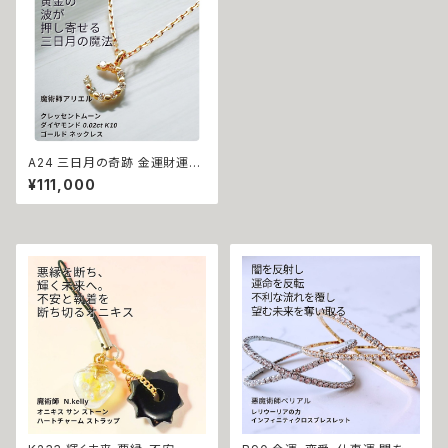
A24 三日月の奇跡 金運財運U
P 富の魔法 輝く クレッセントム
¥111,000
ーン ダイヤモンド 0.02ct K10
ゴールド ネックレス 魔術師 アリ
エル moon 10金 誕生石 成就
お守り パワーストーン 天然石
金運 くじ運 財運 引き寄せ おま
じない 金色 白魔術 魔法 魔女
開運 強力 幸運