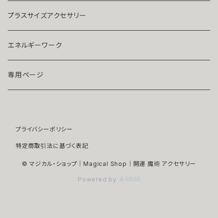
ストラップ・キーホルダー
プラチナ
クリア
プラスサイズアクセサリー
マスクピアス
ダイヤモンド
ブルー
エネルギーワーク
ブローチ
モアサナイト
レッド
専用ページ
ペンダントトップ
色石
パープル
プライバシーポリシー
開運アイテム
パール
ピンク
特定商取引法に基づく表記
浄化アイテム
イエロー
© マジカル・ショップ｜Magical Shop｜開運 魔術 アクセサリー
Powered by
縁切りアイテム
グリーン