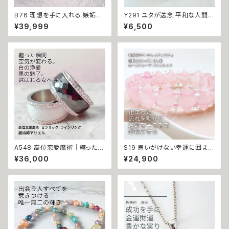
B76 理想を手に入れる 嫉妬や
Y291 ユタが送念 平和な人間関
不安を消し去る コンプレックス
係 ストレス軽減 繋がりを変える
¥39,999
¥6,500
除去 ツキを復活 オニキス ブレ
太陽の守護 てぃだの海珠 お守
スレット 悪魔術師 べリアル メン
り ガラスチャーム 人間関係 悩
タル改善 対人運 人間関係 ブラ
み しがらみ 解放 縁切り ストレ
ック オニキス 行き違い 願望成
ス 解消 縁結び 海 沖縄 玉城 ユ
就
タ 占い お守り 人間関係 開運
神人 波
A548 高位恋愛魔術｜纏った瞬
S19 思いがけない幸運に囲まれ
間、空気が変わる ヴェルティン
る 運を引き寄せる 一発逆転 開
¥36,000
¥24,900
のサバト仕上げ セラミック ステ
運 強運 金運 ネガティブエネル
ンレス マチュラダイヤモンド ラ
ギーをかき消す 逆転のロンバス
イン リング【白の浄愛／黒の結
ひし形 ローズクォーツ ブレスレ
界】指輪 魔術師 アリエル お守
ット サラ セレンディピティ ウィッ
り 縁結び 魔術師 強力 恋愛運
カの３つの魔法 魔術 アクセサリ
魔術 アクセサリー 白魔術 人気
ー お守り 金運 財運 くじ運 席運
モテる おまじない 開運
開運 運気アップ 幸運 召致 潜在
能力 子宝 子授け 幸運期 魔術
魔法 おまじない 白魔法 強力 ア