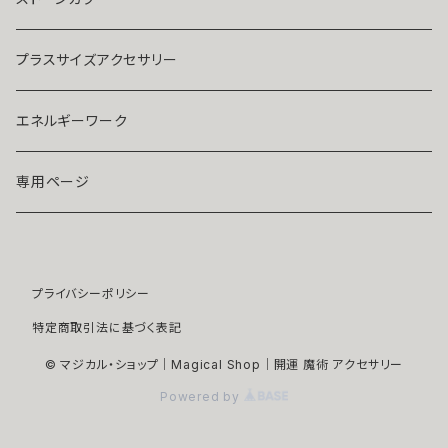
ストラップ・キーホルダー
プラチナ
クリア
プラスサイズアクセサリー
マスクピアス
ダイヤモンド
ブルー
エネルギーワーク
ブローチ
モアサナイト
レッド
専用ページ
ペンダントトップ
色石
パープル
プライバシーポリシー
開運アイテム
パール
ピンク
特定商取引法に基づく表記
浄化アイテム
イエロー
© マジカル・ショップ｜Magical Shop｜開運 魔術 アクセサリー
Powered by
縁切りアイテム
グリーン