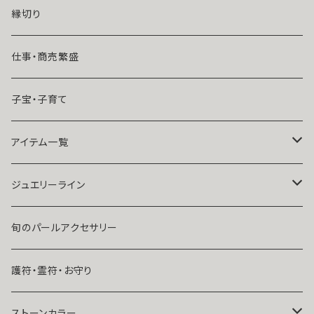
魔術師恋雪
年齢差のある恋（年上・年下）
縁切り
魔術師N.Kelly
マンネリ気味の恋
仕事・商売繁盛
魔術師Sara Serendipity
遠距離
子宝・子育て
祈祷師澪央
復縁したい・取り戻したい愛情
アイテム一覧
ユタ玉城陽
人に言えない関係
ネックレス
ジュエリーライン
出会いが欲しい
ブレスレット・アンクレット
Ｋ１０
旬のパールアクセサリー
結婚したい
リング
K１４
護符・霊符・お守り
人気運・モテる
イヤリング・ピアス
Ｋ１８
ストーンカラー