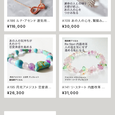
A186 ルナ・アセンド 運気改善
A109 あの人の心を、鷲掴み。キ
永遠の幸運を結ぶ フルムーン魔
ューピッドの矢【ツインレイ・片
¥116,000
¥30,000
術 開運 インフィニティ ダイヤモ
思い・結婚】リボン リング 魔術
ンド 0.01ct K10 ネックレス 魔
師アリエル Silver925 恋愛運
術師アリエル お守り 強力 魔術
縁結び 白魔術 魔術 恋愛 片想
願い 叶う 恋愛運 縁結び 限定
い 恋愛 略奪 チャンス 開運 本
無限 ジュエリー ペンダント パ
物 強力 誕生石
ワーストーン
A195 月光アメジスト 恋愛直感
A141 リ・スタート 内面改革 他
天然石 三日月 ブレスレット あ
人の評価から自由になる アメジ
¥26,300
¥31,000
の人の本音を感じ取る 関係進
スト パワーストーン フラワー リ
展・引き寄せ・恋愛運アップ 魔術
ーフ ブレスレット 開運 運気上
師 アリエル 天然石 パワースト
昇 変化 自分磨き プラス思考 ポ
ーン三日月 ローズクォーツ アメ
ジティブ 葉 お守り おまじない
ジスト ターコイズ ハウライト 恋
叶う
愛成就 白魔術 魔術 おまじない