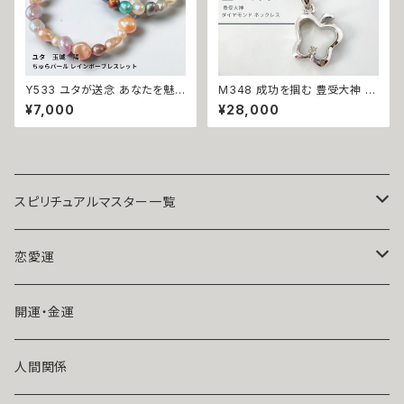
クセサリー パワーストーン
Y533 ユタが送念 あなたを魅
M348 成功を掴む 豊受大神 実
了の中心へ 誘いが増えすぎて困
りを手に入れる リンゴ ダイヤモ
¥7,000
¥28,000
る ちゅらパール レインボーブレ
ンド ネックレス 祈祷師 澪央（み
スレット ユタ 占い 祈祷 送念 真
お）祈祷 天然石 パワーストーン
珠 淡水パール 美的 センス モテ
願いが叶う 開運 お守り おまじ
力 魅力 魅了 ときめき 沖縄 強
ない 叶う 祈祷 霊感霊視 願望
さ ネイチャーパワー
成就 子宝 恋愛運 仕事運 ビジ
ネス プライベート ステップアッ
プ 成功
スピリチュアルマスター一覧
魔術師アリエル
恋愛運
悪魔術師べリアル
片思い
開運・金運
風水師さくら
ライバルの居る恋（略奪したい）
人間関係