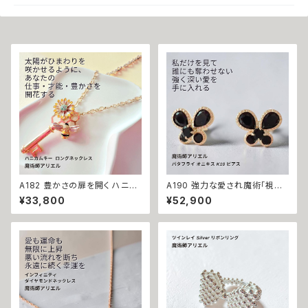
A182 豊かさの扉を開く ハニカ
A190 強力な愛され魔術「視線
ムキー 太陽開花の仕事運・生業
封印」執愛の蝶 私以外見ないで
¥33,800
¥52,900
守護 才能開花 ロングネックレ
狂おしいほど愛されたい 浮気防
ス 魔術師アリエル 魔術 金運 仕
止 バタフライ オニキス K10 ピ
事運 開運 豊かさ 強力 白魔術
アス 魔術師アリエル 独占愛 独
魔術 占い おまじない 成就 お守
占欲 独り占め 視線 愛され力
り ひまわり 鍵 蜂
好かれる 気持ちを繋ぎ止める
不倫防止 ブラック 蝶々 パピヨ
ン パワーストーン ストラップ 叶
う 魔術アクセサリー 成就 恋愛
運