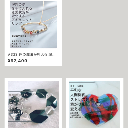
運気アップ 縁結び 御守り
A323 色の魔法が叶える 理想
の愛 マルチカラー サファイア ア
¥92,400
ミュレット リング ネックレス 魔
術師アリエル 指輪 K10 引寄せ
出会い 自信 縁結び 復縁 略奪
片思い モテ お守り 天然石 誕生
石 パワーストーン ピンキーリン
グ 叶う 10金 ジュエリー gold
Jewelry