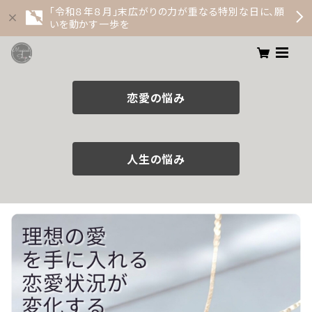
「令和８年８月」末広がりの力が重なる特別な日に、願
いを動かす一歩を
恋愛の悩み
人生の悩み