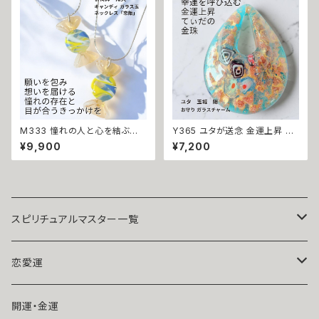
ド 金運 財運 開運 運気アップ
ンド 大開運 金運 財運 幸運 願
幸運 召致 潜在能力 活性 幸運
望成就 黒魔術 おまじない 呪 本
期 魔術 魔法 おまじない 白魔法
物 魔術師 魔法 強力
強力 アクセサリー パワーストー
ン
M333 憧れの人と心を結ぶ願
Y365 ユタが送念 金運上昇 恵
いの飴玉 キャンディ ガラス玉 ネ
みが降り注ぎ豊かさが満ちる 太
¥9,900
¥7,200
ックレス「恋飴」山の神（山犬）祈
陽の守護 てぃだの金珠 しずく
祷師 澪央 チェコガラス お守り
お守り ガラスチャーム 沖縄 海
縁結び おまじない 叶う 祈祷 霊
花 ユタ キーホルダー お守り 祈
感霊視 願望成就 恋愛運 モテ
祷 金運 財運 幸運 強力
引き寄せ 幸運
スピリチュアルマスター一覧
魔術師アリエル
恋愛運
悪魔術師べリアル
片思い
開運・金運