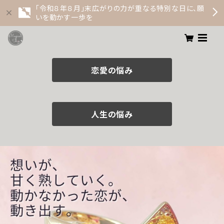
「令和８年８月」末広がりの力が重なる特別な日に、願
いを動かす一歩を
恋愛の悩み
人生の悩み