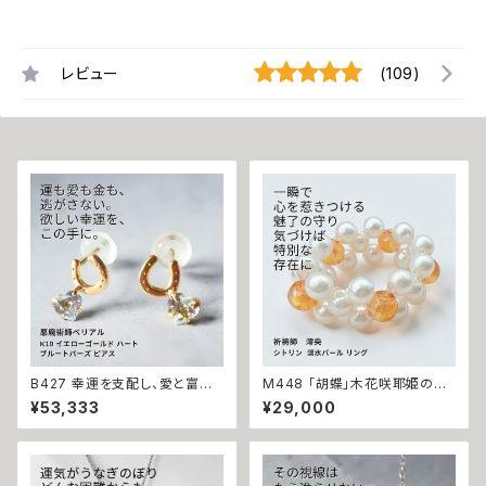
レビュー
(109)
B427 幸運を支配し、愛と富を
M448 「胡蝶」木花咲耶姫の愛
引き寄せる 悪魔の馬蹄 K10 イ
の祈り パール シトリン リング
¥53,333
¥29,000
エローゴールド ハート ブルート
運気上昇 成功 出世 恋愛運 魅
パーズ ピアス 悪魔術師ベリアル
力運 縁結び お守り 御守り おま
願望成就 アクセサリー パワース
じない 叶う 祈祷 祈祷師 澪央
トーン10金 さくら チェリー 魔術
願望成就 開運 開運グッズ 恋愛
強力 悪魔術 黒魔術 おまじない
成就 引き寄せ 運命 成功運 人