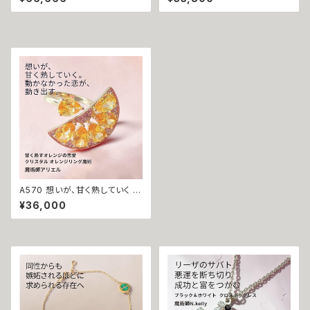
ズラブ】スマイル ハワイアン ネ
守護 才能開花 ロングネックレ
ックレス ステンレス 悪魔術師
ス 魔術師アリエル 魔術 金運 仕
べリアル 魔術 魔法魔術 魔法 不
事運 開運 豊かさ 強力 白魔術
倫 ライバル 三角関係 ペンダン
魔術 占い おまじない 成就 お守
ト 強力 排除 略奪愛 成就
り ひまわり 鍵 蜂
A570 想いが、甘く熟していく オ
レンジの恋愛魔術で恋愛成就
¥36,000
スワロフスキークリスタル オレ
ンジリング 指輪 魔術師 アリエ
ル 白魔術 強力 魔法 お守り 開
運 願いが叶う 片想い 愛され 溺
愛 魅力 モテ 恋愛成就 魔術 お
まじない 白魔術