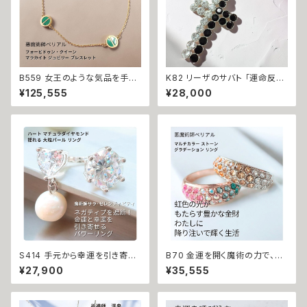
B559 女王のような気品を手に
K82 リーザのサバト 「運命反転
する フォービドゥン・クイーン L
のクロス」悪運を断ち切り成功
¥125,555
¥28,000
OVE マラカイト ジュビリー ブレ
と富をつかむ 金運上昇 キャリア
スレット K10 女王の恋愛魔術
アップ マチュラダイヤモンド ク
ゴールドの輝き 愛されたい モテ
ロスペンダント 魔術師 N.kelly
魔術 悪魔術師 べリアル 願望成
十字架 魔術 白魔術 運気アップ
就 アクセサリー ブレスレット 魔
おまもり おまじない 魔術 本物
術 強力 悪魔術 黒魔術 おまじ
強力 白魔術 占い 願いが叶う
ない 呪 本物 魔術師 魔法 恋愛
成就 略奪 ライバル 縁結び お守
り 開運
S414 手元から幸運を引き寄
B70 金運を開く魔術の力で、成
せ、金運・財運をアップ 運命を変
功を引き寄せる 悪魔術 マルチ
¥27,900
¥35,555
える輝き ハート マチュラダイヤ
カラー シトリンカラー ストーン
モンド 揺れる 大粒パール リン
グラデーション リング 悪魔術師
グ サラ・セレンディピティ 指輪
べリアル 虹色 レインボー イエ
生業守護 ウィッカの魔法 ゴール
ロー ビジュー マチュラダイヤモ