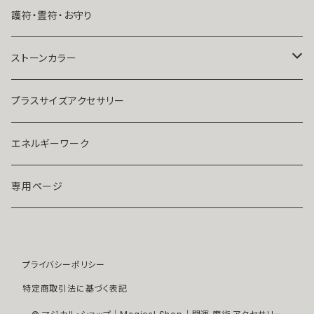
結婚したい
リング
K１４
護符・霊符・お守り
人気運・モテる
イヤリング・ピアス
Ｋ１８
ストーンカラー
ストラップ・キーホルダー
プラチナ
クリア
プラスサイズアクセサリー
マスクピアス
ダイヤモンド
ブルー
エネルギーワーク
ブローチ
モアサナイト
レッド
専用ページ
ペンダントトップ
色石
パープル
プライバシーポリシー
開運アイテム
パール
ピンク
特定商取引法に基づく表記
浄化アイテム
イエロー