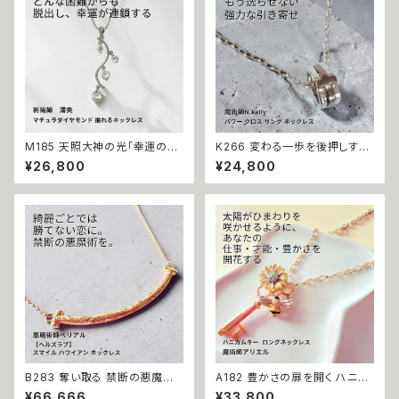
呪 本物 魔術師 金運 財運 収入
間関係 良縁 良縁成就 人気運
アップ 臨時収入 略奪 ライバル
魅了 モテ 運気 恋愛 おまもり
縁結び お守り 開運
M185 天照大神の光「幸運の連
K266 変わる一歩を後押しする
鎖」運が味方し誰もがあなたを
【強力な引き寄せ】アフロディテ
¥26,800
¥24,800
応援 大開運 成功・金運・良縁 マ
の神秘パワー クロス リング ネ
チュラダイヤモンド 揺れるネッ
ックレス｜復縁・片思い成就 N.
クレス 祈祷師 澪央 お守り 福徳
Kelly 製作 恋愛運 人間関係 縁
パワーストーン 天然石 ご利益
結び 魅力アップ エネルギー 魅
お守り 霊感霊視 スピリチュアル
力 魔力 魔術 白魔術 願い 叶う
強運 神社 神様
結び 開運 強運 本物 パワースト
ーン お守り 強力 男女兼用
B283 奪い取る 禁断の悪魔術
A182 豊かさの扉を開く ハニカ
恋の勝者になれる 縁切り【ヘル
ムキー 太陽開花の仕事運・生業
¥66,666
¥33,800