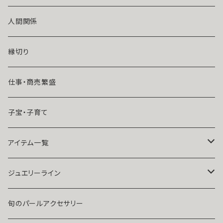
風水師さくら
ライバルの居る恋（略奪したい）
人間関係
魔術師恋雪
年齢差のある恋（年上・年下）
縁切り
魔術師N.Kelly
マンネリ気味の恋
仕事・商売繁盛
魔術師Sara Serendipity
遠距離
子宝・子育て
祈祷師澪央
復縁したい・取り戻したい愛情
アイテム一覧
ユタ玉城陽
人に言えない関係
ネックレス
ジュエリーライン
出会いが欲しい
ブレスレット・アンクレット
Ｋ１０
旬のパールアクセサリー