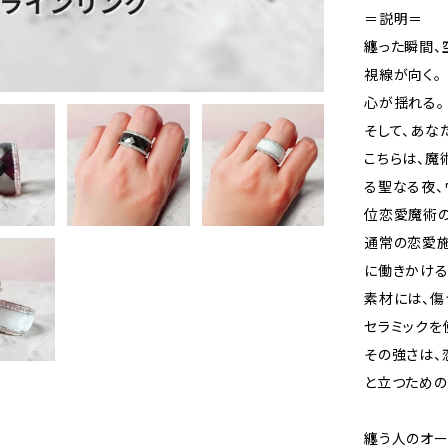
＝説明＝
纏った瞬間、
視線が向く。
心が揺れる。
そして、あな
こちらは、魔
る聖なる夜、
位恋愛魔術の
通常の恋愛施
に働きかける
素材には、傷
セラミックを
その強さは、
と立つための
纏う人のオー