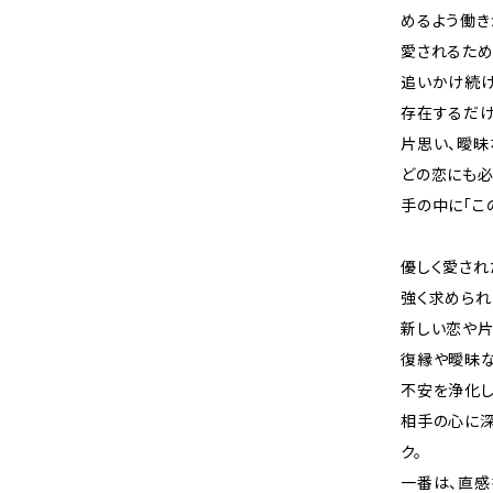
めるよう働き
愛されるため
追いかけ続け
存在するだ
片思い、曖昧
どの恋にも必
手の中に「こ
優しく愛され
強く求められ
新しい恋や片
復縁や曖昧な
不安を浄化し
相手の心に深
ク。
一番は、直感