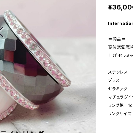
¥36,00
Internatio
＝商品＝
高位恋愛魔術
上げ セラミッ
ステンレス
ブラス
セラミック
マチュラダイ
リング幅 1c
リングサイズ 