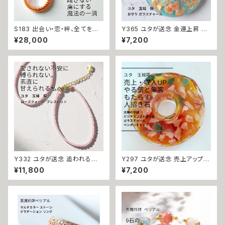
S183 出会い・恋・絆、全てを甘く
Y365 ユタが送念 金運上昇 恵
結びつける 恋愛成就 ピーチ ド
みが降り注ぎ豊かさが満ちる 太
¥28,000
¥7,200
ロップ ローズクォーツネックレ
陽の守護 てぃだの金珠 しずく
ス 心を虜にする魔法 パワースト
お守り ガラスチャーム 沖縄 海
ーン ネックレス サラ・セレンディ
花 ユタ キーホルダー お守り 祈
ピティ 恋愛運 上昇 お守り 願い
祷 金運 財運 幸運 強力
叶う 婚活 縁結び 天然石 恋守り
片思い 縁結び 対人運
Y332 ユタが送念 追われる恋
Y297 ユタが送念 売上アップ
へ 愛されない不安から解放され
やる気をもたらす ビジネスコン
¥11,800
¥7,200
る ローズクォーツ パワーストー
トロール ガラスチャーム ペンダ
ン ブレスレット 天然石 御守り
ントトップ 仕事運 商売運 就活
恋愛 片思い 自己肯定感 両想い
転職 ユタ 占い 祈祷 送念 雫 ビ
引き寄せ 愛され力 おまじない
ジネス運 チャンス 成功 沖縄 魅
占い 開運 家庭運 子宝 子授け
力 ネイチャーパワー お守り 御
お守り 潜在能力開花 祈祷 沖縄
守り 祈祷師 最強 強力 パワース
海 エネルギー ユタ ネイチャー
トーン