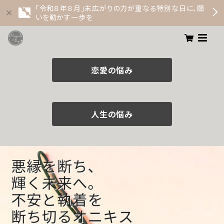
「令和８年８月」末広がりの力が重なる特別な日に、願
いを動かす一歩を
恋愛の悩み
人生の悩み