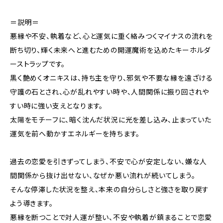
＝説明＝
悪縁や不安、執着など、心と運気に重く絡みつくマイナスの流れを
断ち切り、輝く未来へと進むための開運魔術を込めたキーホルダ
ーストラップです。
黒く艶めくオニキスは、持ち主を守り、邪気や不要な縁を遠ざける
守護の石とされ、心が乱れやすい時や、人間関係に振り回されや
すい時に強い支えとなります。
太陽をモチーフに、暗く沈んだ状況に光を差し込み、止まっていた
運気を前へ動かすエネルギーを持ちます。
過去の恋愛を引きずってしまう、不安で心が安定しない、嫌な人
間関係から抜け出せない、なぜか悪い流れが続いてしまう。
そんな停滞した状況を整え、本来の自分らしさと強さを取り戻す
よう導きます。
悪縁を断つことで対人運が整い、不安や執着が鎮まることで恋愛