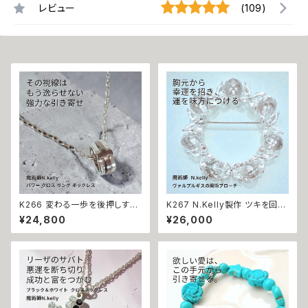
レビュー
(109)
K266 変わる一歩を後押しする
K267 N.Kelly製作 ツキを回復
【強力な引き寄せ】アフロディテ
開運召致 幸運を手繰り寄せる
¥24,800
¥26,000
の神秘パワー クロス リング ネ
バタフライ サークル スモーキー
ックレス｜復縁・片思い成就 N.
カラー ブローチ 好転させる ヴ
Kelly 製作 恋愛運 人間関係 縁
ァルプルギスの魔術ブローチ 金
結び 魅力アップ エネルギー 魅
運 財運 魅力アップ エネルギー
力 魔力 魔術 白魔術 願い 叶う
魅力 魔力 魔術 白魔術 クリスタ
結び 開運 強運 本物 パワースト
ルガラス 蝶々 開運 強運 本物
ーン お守り 強力 男女兼用
パワーストーン お守り 強力