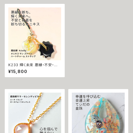
成就 片思い 引き寄せ 縁結び
力 魔力 魔術 白魔術 開運 強運
成功 モテ
本物 パワーストーン お守り 強
力 ピンク 花
K233 輝く未来 悪縁・不安・執
着を断つ 運気改善 オニキス サ
¥15,800
ン ストーン ハートチャーム キー
ホルダー ストラップ N.Kelly製
作 金運 財運 魅力アップ エネル
ギー 魅力 魔力 魔術 白魔術 開
運 強運 本物 パワーストーン お
守り 強力