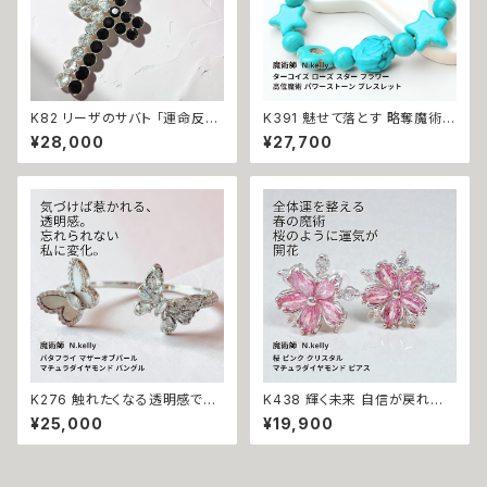
K82 リーザのサバト 「運命反転
K391 魅せて落とす 略奪魔術
のクロス」悪運を断ち切り成功
ターコイズ ローズ スター フラワ
¥28,000
¥27,700
と富をつかむ 金運上昇 キャリア
ー 高位魔術 パワーストーン ブ
アップ マチュラダイヤモンド ク
レスレット N.kelly製作 天然石
ロスペンダント 魔術師 N.kelly
誕生石 ブルー 恋愛運 成就 縁
十字架 魔術 白魔術 運気アップ
結び 独占 白魔術 魔術 アクセサ
おまもり おまじない 魔術 本物
リー 数珠 成功 占い イギリス 魔
強力 白魔術 占い 願いが叶う
女 魔法
K276 触れたくなる透明感で惹
K438 輝く未来 自信が戻れば、
き寄せる 忘れられない魅力を纏
流れが変わる 運気を底上げ チ
¥25,000
¥19,900
う バタフライ マザーオブパール
ェリーブロッサム さくら クリスタ
マチュラダイヤモンド バングル
ル マチュラダイヤモンド 桜 スタ
ブレスレット N.Kelly 製作 追わ
ッド ピアス N.Kelly製作 金運
れたい 魔術 アクセサリー 魔法
財運 魅力アップ エネルギー 魅