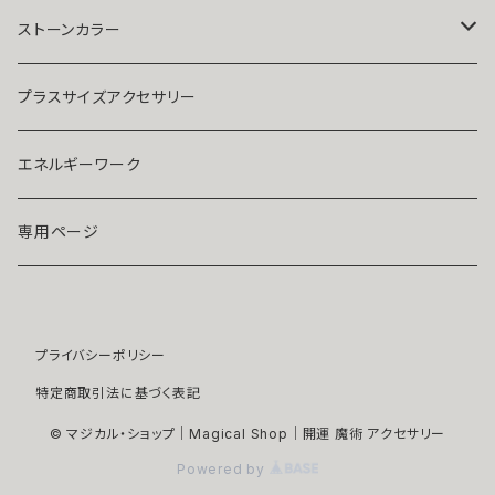
人気運・モテる
イヤリング・ピアス
Ｋ１８
ストーンカラー
ストラップ・キーホルダー
プラチナ
クリア
プラスサイズアクセサリー
マスクピアス
ダイヤモンド
ブルー
エネルギーワーク
ブローチ
モアサナイト
レッド
専用ページ
ペンダントトップ
色石
パープル
プライバシーポリシー
開運アイテム
パール
ピンク
特定商取引法に基づく表記
浄化アイテム
イエロー
© マジカル・ショップ｜Magical Shop｜開運 魔術 アクセサリー
Powered by