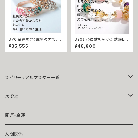
パワー ちゅら
B70 金運を開く魔術の力で、成
B262 心に鍵をかける 誘惑LO
功を引き寄せる 悪魔術 マルチ
VEブレスレット 幸せになれる
¥35,555
¥48,800
カラー シトリンカラー ストーン
悪魔術師 べリアル 願望成就 天
グラデーション リング 悪魔術師
然石 マルチストーン ブレスレッ
べリアル 虹色 レインボー イエ
ト お守り パワーストーン 天然
ロー ビジュー マチュラダイヤモ
石 数珠 強力 縁結び 恋結び 良
ンド 大開運 金運 財運 幸運 願
縁 引き寄せ 叶う マルチカラー
望成就 黒魔術 おまじない 呪 本
物 魔術師 魔法 強力
スピリチュアルマスター一覧
魔術師アリエル
恋愛運
悪魔術師べリアル
片思い
開運・金運
風水師さくら
ライバルの居る恋（略奪したい）
人間関係