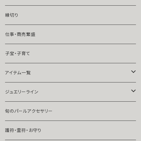
魔術師恋雪
年齢差のある恋（年上・年下）
縁切り
魔術師N.Kelly
マンネリ気味の恋
仕事・商売繁盛
魔術師Sara Serendipity
遠距離
子宝・子育て
祈祷師澪央
復縁したい・取り戻したい愛情
アイテム一覧
ユタ玉城陽
人に言えない関係
ネックレス
ジュエリーライン
出会いが欲しい
ブレスレット・アンクレット
Ｋ１０
旬のパールアクセサリー
結婚したい
リング
K１４
護符・霊符・お守り