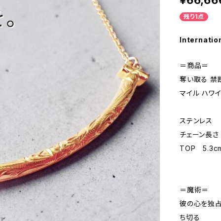
¥66,66
残り1点
Internatio
＝商品＝
奪い取る 禁
マイル ハワ
ステンレス
チェーン長さ 
TOP 5.3c
＝魔術＝
彼の心を独占
ち切る