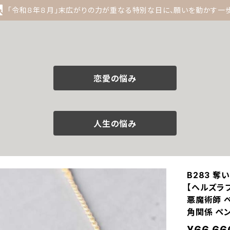
「令和８年８月」末広がりの力が重なる特別な日に、願いを動かす一
恋愛の悩み
人生の悩み
B283 
【ヘルズラ
悪魔術師 べ
角関係 ペン