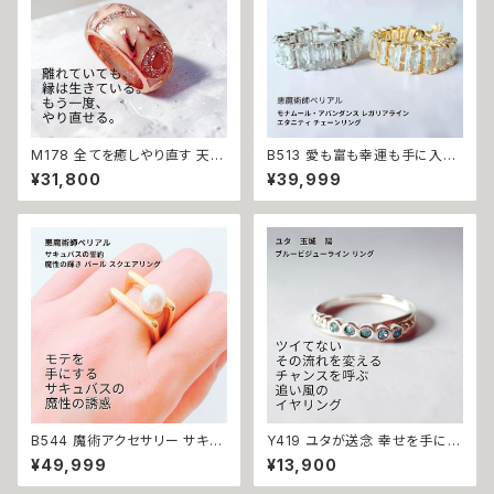
魅了 モテ 運気 恋愛 おまもり
M178 全てを癒しやり直す 天女
B513 愛も富も幸運も手に入れ
が導く 復縁・仲直り 祈祷リング
る 勝者の運命へ格上げ 強力魔
¥31,800
¥39,999
数字とマチュラダイヤが刻む、も
術 モナムール・アバンダンス レ
う一度の奇跡 ギョーシェエナメ
ガリアライン エタニティ チェー
ル ナンバーリング 指輪 祈祷師
ンリング 恋愛成就 金運上昇 開
澪央 お守り 御守り おまじない
運 悪魔術師ベリアル マチュラダ
叶う 祈祷 霊感霊視 願望成就
イヤモンド フリーサイズ 大開運
自分磨き 印象操作 我慢 ゴール
金運 財運 幸運 願望成就 黒魔
ド 再会 仲直り
術 おまじない 呪 本物 魔術師
魔法 強力
B544 魔術アクセサリー サキュ
Y419 ユタが送念 幸せを手に入
バスの誓約 魔性の誘惑 身も心
れる 緊張改善 自信をもたらす
¥49,999
¥13,900
も虜に モテモテ パール スクエ
人間関係改善 仕事運アップ ブ
アリング 魔性の輝き 引き寄せ
ルービジューライン リング 占い