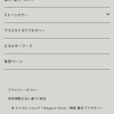
人気運・モテる
イヤリング・ピアス
Ｋ１８
ストーンカラー
ストラップ・キーホルダー
プラチナ
クリア
プラスサイズアクセサリー
マスクピアス
ダイヤモンド
ブルー
エネルギーワーク
ブローチ
モアサナイト
レッド
専用ページ
ペンダントトップ
色石
パープル
プライバシーポリシー
開運アイテム
パール
ピンク
特定商取引法に基づく表記
浄化アイテム
イエロー
© マジカル・ショップ｜Magical Shop｜開運 魔術 アクセサリー