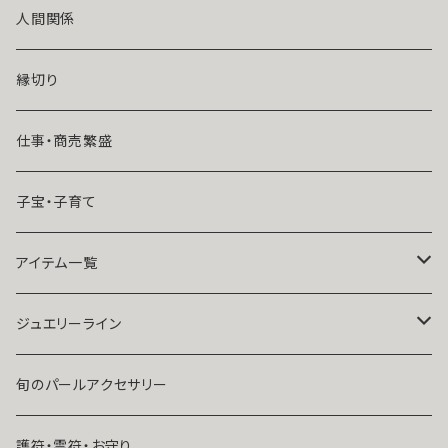
風水師さくら
ライバルの居る恋（略奪したい）
人間関係
魔術師恋雪
年齢差のある恋（年上・年下）
縁切り
魔術師N.Kelly
マンネリ気味の恋
仕事・商売繁盛
魔術師Sara Serendipity
遠距離
子宝・子育て
祈祷師澪央
復縁したい・取り戻したい愛情
アイテム一覧
ユタ玉城陽
人に言えない関係
ネックレス
ジュエリーライン
出会いが欲しい
ブレスレット・アンクレット
Ｋ１０
旬のパールアクセサリー
結婚したい
リング
K１４
護符・霊符・お守り