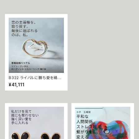
大胆アプローチ 悪魔術師 ベリ
祈祷 送念 恋愛運 仕事運 魅力
アル 淡水パール 愛情運 対人運
魅了 モテる 最強 海 祈祷師 お
開運 魔術 強力 黒魔術 おまじ
守り 御守り 沖縄 強さ ネイチャ
ない 呪 本物 魔術師 魔法 恋愛
ーパワー
成就 お守り アクセサリー 叶う
恋愛運 おまじない 本物
B322 ライバルに勝ち愛を絡め
取る 溺愛魔術 ロープノット シル
¥41,111
バーリング 結び目 リアン・ファ
タル 魔術 悪魔術師ベリアル 指
輪 成就 お守り 叶う 恋愛運 奪
い取る 独り占め 不倫 略奪 ライ
バル 複雑恋愛 おまじない 本物
強力 魔術