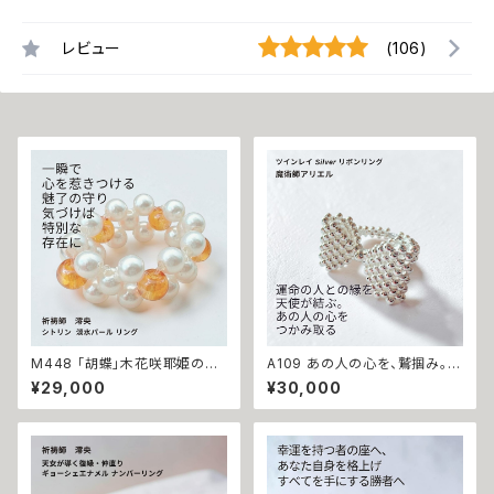
レビュー
(106)
M448 「胡蝶」木花咲耶姫の愛
A109 あの人の心を、鷲掴み。キ
の祈り パール シトリン リング
ューピッドの矢【ツインレイ・片
¥29,000
¥30,000
運気上昇 成功 出世 恋愛運 魅
思い・結婚】リボン リング 魔術
力運 縁結び お守り 御守り おま
師アリエル Silver925 恋愛運
じない 叶う 祈祷 祈祷師 澪央
縁結び 白魔術 魔術 恋愛 片想
願望成就 開運 開運グッズ 恋愛
い 恋愛 略奪 チャンス 開運 本
成就 引き寄せ 運命 成功運 人
物 強力 誕生石
間関係 良縁 良縁成就 人気運