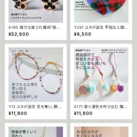
A190 強力な愛され魔術「視線
Y291 ユタが送念 平和な人間関
封印」執愛の蝶 私以外見ないで
係 ストレス軽減 繋がりを変える
¥52,900
¥6,500
狂おしいほど愛されたい 浮気防
太陽の守護 てぃだの海珠 お守
止 バタフライ オニキス K10 ピ
り ガラスチャーム 人間関係 悩
アス 魔術師アリエル 独占愛 独
み しがらみ 解放 縁切り ストレ
占欲 独り占め 視線 愛され力
ス 解消 縁結び 海 沖縄 玉城 ユ
好かれる 気持ちを繋ぎ止める
タ 占い お守り 人間関係 開運
不倫防止 ブラック 蝶々 パピヨ
神人 波
ン パワーストーン ストラップ 叶
う 魔術アクセサリー 成就 恋愛
運
Y12 ユタが送念 恋を奪い、勝ち
A171 愛と運気を呼び込む 魔術
取る 彩の覇者 カラフルトルマリ
護符「ラブリチュアルチャーム 」
¥11,800
¥11,800
ン パワーストーン ブレスレット
魔術師 アリエル お守り ストラッ
天然石 御守り おまじない 引寄
プ キーホルダー ローズクオー
せ ライバルに勝つ 略奪愛 不倫
ツ アクアマリン スモーキークォ
愛 三角関係 本命 恋愛運 運気
ーツ アベンチュリン アメジスト
上昇 占い 開運 お守り パワース
サンゴ パール クリスタル 天然