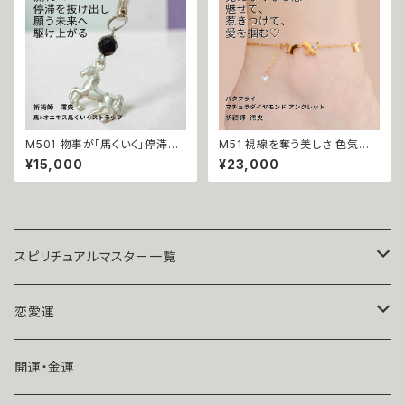
トーン 祈祷 沖縄 海 エネルギー
石 パワーストーン 誕生石 成就
ユタ ネイチャーパワー ちゅら
真珠 白魔術 強力 魔術アクセサ
リー ストラップ チャーム
M501 物事が「馬くいく」停滞を
M51 視線を奪う美しさ 色気で
打ち破り勝運を呼び込む 馬 オ
惑わす「胡蝶石」 木花咲耶姫（こ
¥15,000
¥23,000
ニキス シルバー ストラップ キー
のはなさくやひめ）の愛の力で愛
ホルダー 祈祷師 澪央（みお）手
を制す バタフライ 蝶々 マチュラ
掘り お守り 強力 財運 縁結び
ダイヤモンド アンクレット 守り
魔除け 占い 開運 運気上昇 成
石 祈祷師 澪央（みお）祈祷【恋
功 出世 お守り 御守り おまじな
愛運】お守り 繁栄 美しさ 縁結
い 叶う 願望成就
び 本命 デート 愛され 色気 モ
テ 誘惑 略奪 成功 成就 叶う 天
スピリチュアルマスター一覧
然石 パワーストーン
魔術師アリエル
恋愛運
悪魔術師べリアル
片思い
開運・金運