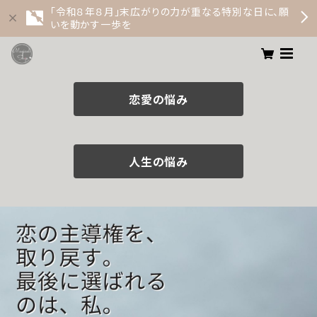
「令和８年８月」末広がりの力が重なる特別な日に、願
いを動かす一歩を
恋愛の悩み
人生の悩み